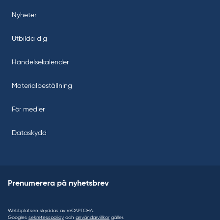
Nyheter
Utbilda dig
Händelsekalender
Materialbeställning
För medier
Dataskydd
Prenumerera på nyhetsbrev
Webbplatsen skyddas av reCAPTCHA.
Googles
sekretesspolicy
och
användarvillkor
gäller.