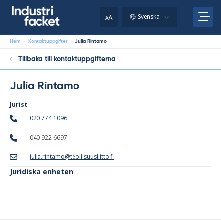
Skip
to
A
Svenska
A
content
Hem
-
Kontaktuppgifter
-
Julia Rintamo
Tillbaka till kontaktuppgifterna
Julia Rintamo
Jurist
020 774 1096
040 922 6697
julia.rintamo@teollisuusliitto.fi
Juridiska enheten