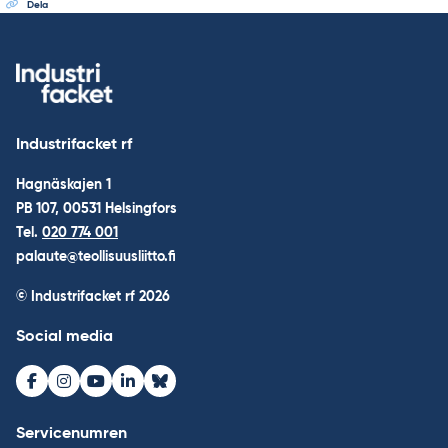
Dela
Industrifacket rf
Hagnäskajen 1
PB 107, 00531 Helsingfors
Tel.
020 774 001
palaute@teollisuusliitto.fi
© Industrifacket rf
2026
Social media
Facebook
Instagram
Youtube
LinkedIn
Bluesky
Servicenumren