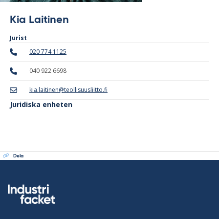
Kia Laitinen
Jurist
020 774 1125
040 922 6698
kia.laitinen@teollisuusliitto.fi
Juridiska enheten
Dela