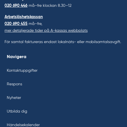
020 690 446
må–fre klockan 8.30–12
Arbetslöshetskassan
020 690 455
må–fre,
mer detaljerade tider på A-kassas webbplats
För samtal faktureras endast lokalnäts- eller mobilsamtalsavgift.
Navigera
Kontaktuppgifter
Respons
Nyheter
Utbilda dig
Händelsekalender