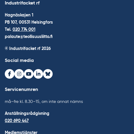
Industrifacket rf
Hagnäskajen 1
PB 107, 00531 Helsingfors
Tel.
020 774 001
palaute@teollisuusliitto.fi
© Industrifacket rf
2026
Social media
Facebook
Instagram
Youtube
LinkedIn
Bluesky
Servicenumren
må–fre kl. 8.30–15, om inte annat nämns
Anställningsrådgivning
020 690 447
Medlemstjänster