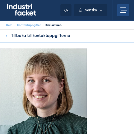
Skip
to
A
Svenska
A
content
Hem
-
Kontaktuppgifter
-
Kia Laitinen
Tillbaka till kontaktuppgifterna