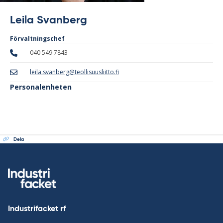
Leila Svanberg
Förvaltningschef
040 549 7843
leila.svanberg@teollisuusliitto.fi
Personalenheten
Dela
Industrifacket rf