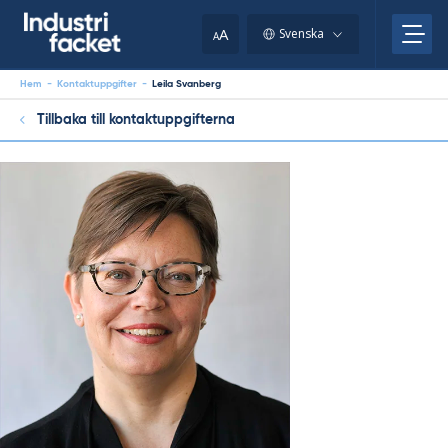
Skip
to
A
Svenska
A
content
Hem
-
Kontaktuppgifter
-
Leila Svanberg
Tillbaka till kontaktuppgifterna