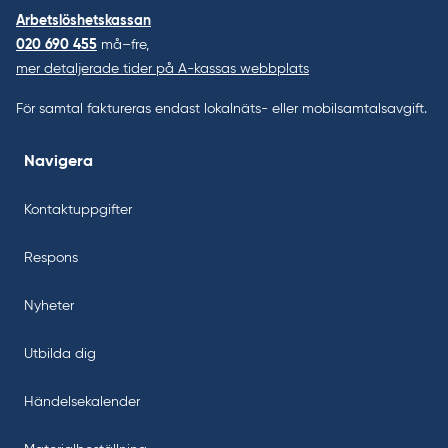
Arbetslöshetskassan
020 690 455
må–fre,
mer detaljerade tider på A-kassas webbplats
För samtal faktureras endast lokalnäts- eller mobilsamtalsavgift.
Navigera
Kontaktuppgifter
Respons
Nyheter
Utbilda dig
Händelsekalender