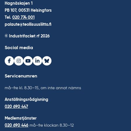
Hagnäskajen 1
PB 107, 00531 Helsingfors
Tel.
020 774 001
palaute@teollisuusliitto.fi
© Industrifacket rf
2026
Social media
Facebook
Instagram
Youtube
LinkedIn
Bluesky
Servicenumren
må–fre kl. 8.30–15, om inte annat nämns
Anställningsrådgivning
020 690 447
Medlemstjänster
020 690 446
må–fre klockan 8.30–12