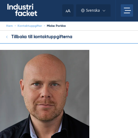
Skip
to
A
Svenska
A
content
Hem
-
Kontaktuppgifter
-
Micke Porkka
Tillbaka till kontaktuppgifterna