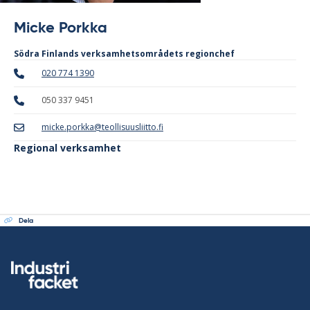
Micke Porkka
Södra Finlands verksamhetsområdets regionchef
020 774 1390
050 337 9451
micke.porkka@teollisuusliitto.fi
Regional verksamhet
Dela