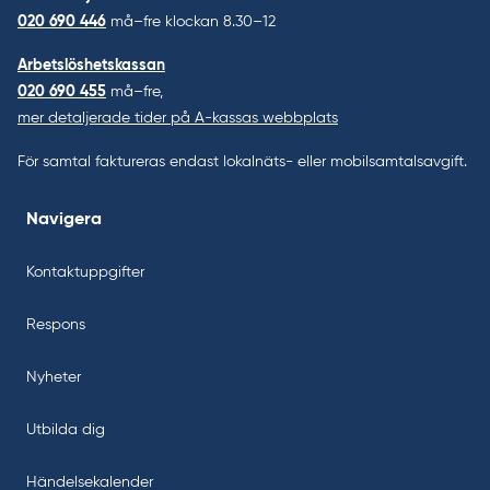
020 690 446
må–fre klockan 8.30–12
Arbetslöshetskassan
020 690 455
må–fre,
mer detaljerade tider på A-kassas webbplats
För samtal faktureras endast lokalnäts- eller mobilsamtalsavgift.
Navigera
Kontaktuppgifter
Respons
Nyheter
Utbilda dig
Händelsekalender