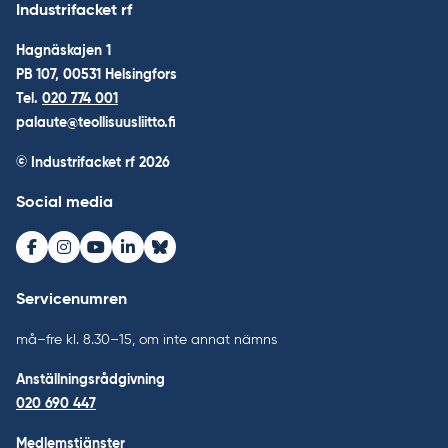
Industrifacket rf
Hagnäskajen 1
PB 107, 00531 Helsingfors
Tel.
020 774 001
palaute@teollisuusliitto.fi
© Industrifacket rf
2026
Social media
Facebook
Instagram
Youtube
LinkedIn
Bluesky
Servicenumren
må–fre kl. 8.30–15, om inte annat nämns
Anställningsrådgivning
020 690 447
Medlemstjänster