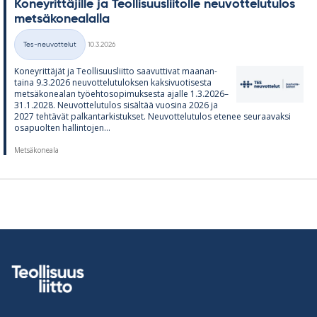
Ko­ney­rit­tä­jille ja Teol­li­suus­lii­tolle neu­vot­te­lu­tu­los
met­sä­ko­nea­lalla
Kirjoitettu
Tes-neuvottelut
10.3.2026
Kategoriat
Ko­ney­rit­tä­jät ja Teol­li­suus­liitto saa­vut­ti­vat maa­nan­
taina 9.3.2026 neu­vot­te­lu­tu­lok­sen kak­si­vuo­ti­sesta
met­sä­ko­nea­lan työ­eh­to­so­pi­muk­sesta ajalle 1.3.2026–
31.1.2028. Neu­vot­te­lu­tu­los si­säl­tää vuo­sina 2026 ja
2027 teh­tä­vät pal­kan­tar­kis­tuk­set. Neu­vot­te­lu­tu­los ete­nee seu­raa­vaksi
os­a­puol­ten hal­lin­to­jen...
Metsäkoneala