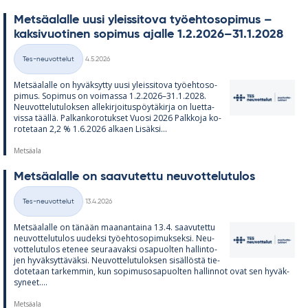
Met­sä­alalle uusi yleis­si­tova työ­eh­to­so­pi­mus –
kak­si­vuo­ti­nen so­pi­mus ajalle 1.2.2026–31.1.2028
Kirjoitettu
Tes-neuvottelut
4.5.2026
Kategoriat
Met­sä­alalle on hy­väk­sytty uusi yleis­si­tova työ­eh­to­so­
pi­mus. So­pi­mus on voi­massa 1.2.2026–31.1.2028.
Neu­vot­te­lu­tu­lok­sen al­le­kir­joi­tus­pöy­tä­kirja on luet­ta­
vissa täällä. Pal­kan­ko­ro­tuk­set Vuosi 2026 Palk­koja ko­
ro­te­taan 2,2 % 1.6.2026 al­kaen Li­säksi...
Metsäala
Met­sä­alalle on saa­vu­tettu neu­vot­te­lu­tu­los
Kirjoitettu
Tes-neuvottelut
13.4.2026
Kategoriat
Met­sä­alalle on tä­nään maa­nan­taina 13.4. saa­vu­tettu
neu­vot­te­lu­tu­los uu­deksi työ­eh­to­so­pi­muk­seksi. Neu­
vot­te­lu­tu­los ete­nee seu­raa­vaksi os­a­puol­ten hal­lin­to­
jen hy­väk­syt­tä­väksi. Neu­vot­te­lu­tu­lok­sen si­säl­löstä tie­
do­te­taan tar­kem­min, kun so­pi­mus­os­a­puol­ten hal­lin­not ovat sen hy­väk­
sy­neet....
Metsäala