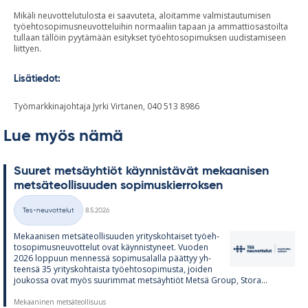
Mikäli neuvottelutulosta ei saavuteta, aloitamme valmistautumisen
työehtosopimusneuvotteluihin normaaliin tapaan ja ammattiosastoilta
tullaan tällöin pyytämään esitykset työehtosopimuksen uudistamiseen
liittyen.
Lisätiedot:
Työmarkkinajohtaja Jyrki Virtanen, 040 513 8986
Lue myös nämä
Suu­ret met­säyh­tiöt käyn­nis­tä­vät me­kaa­ni­sen
met­sä­teol­li­suu­den so­pi­mus­kier­rok­sen
Kirjoitettu
Tes-neuvottelut
8.5.2026
Kategoriat
Me­kaa­ni­sen met­sä­teol­li­suu­den yri­tys­koh­tai­set työ­eh­
to­so­pi­mus­neu­vot­te­lut ovat käyn­nis­ty­neet. Vuo­den
2026 lop­puun men­nessä so­pi­musa­lalla päät­tyy yh­
teensä 35 yri­tys­koh­taista työ­eh­to­so­pi­musta, joi­den
jou­kossa ovat myös suu­rim­mat met­säyh­tiöt Metsä Group, Stora...
Mekaaninen metsäteollisuus