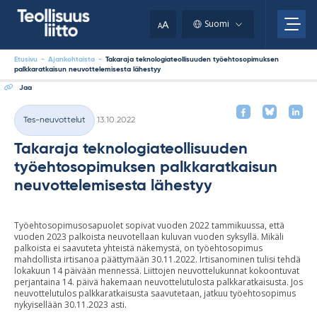
Skip
your
to
A
Suomi
A
content
clipboard.)
Etusivu
-
Ajankohtaista
-
Takaraja teknologiateollisuuden työehtosopimuksen
palkkaratkaisun neuvottelemisesta lähestyy
Jaa
Kirjoitettu
Tes-neuvottelut
13.10.2022
Kategoriat
Takaraja teknologiateollisuuden
työehtosopimuksen palkkaratkaisun
neuvottelemisesta lähestyy
Työehtosopimusosapuolet sopivat vuoden 2022 tammikuussa, että
vuoden 2023 palkoista neuvotellaan kuluvan vuoden syksyllä. Mikäli
palkoista ei saavuteta yhteistä näkemystä, on työehtosopimus
mahdollista irtisanoa päättymään 30.11.2022. Irtisanominen tulisi tehdä
lokakuun 14 päivään mennessä. Liittojen neuvottelukunnat kokoontuvat
perjantaina 14. päivä hakemaan neuvottelutulosta palkkaratkaisusta. Jos
neuvottelutulos palkkaratkaisusta saavutetaan, jatkuu työehtosopimus
nykyisellään 30.11.2023 asti.