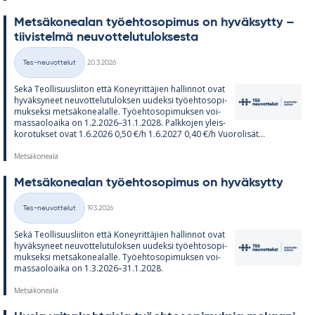
Met­sä­ko­nea­lan työ­eh­to­so­pi­mus on hy­väk­sytty –
tii­vis­telmä neu­vot­te­lu­tu­lok­sesta
Kirjoitettu
Tes-neuvottelut
20.3.2026
Kategoriat
Sekä Teol­li­suus­lii­ton että Ko­ney­rit­tä­jien hal­lin­not ovat
hy­väk­sy­neet neu­vot­te­lu­tu­lok­sen uu­deksi työ­eh­to­so­pi­
muk­seksi met­sä­ko­nea­lalle. Työ­eh­to­so­pi­muk­sen voi­
mas­sao­loaika on 1.2.2026–31.1.2028. Palk­ko­jen yleis­
ko­ro­tuk­set ovat 1.6.2026 0,50 €/h 1.6.2027 0,40 €/h Vuo­ro­li­sät...
Metsäkoneala
Met­sä­ko­nea­lan työ­eh­to­so­pi­mus on hy­väk­sytty
Kirjoitettu
Tes-neuvottelut
19.3.2026
Kategoriat
Sekä Teol­li­suus­lii­ton että Ko­ney­rit­tä­jien hal­lin­not ovat
hy­väk­sy­neet neu­vot­te­lu­tu­lok­sen uu­deksi työ­eh­to­so­pi­
muk­seksi met­sä­ko­nea­lalle. Työ­eh­to­so­pi­muk­sen voi­
mas­sao­loaika on 1.3.2026–31.1.2028.
Metsäkoneala