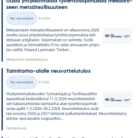
Uusia yri­tys­koh­tai­sia työ­eh­to­so­pi­muk­sia me­kaa­ni­
seen met­sä­teol­li­suu­teen
Kirjoitettu
Tes-neuvottelut
16.3.2026
Kategoriat
Me­kaa­ni­seen met­sä­teol­li­suu­teen on al­ku­vuonna 2026
so­vittu uusia yri­tys­koh­tai­sia työ­eh­to­so­pi­muk­sia kah­
dek­saan yri­tyk­seen. So­pi­muk­set on sol­mittu Teol­li­
suus­lii­ton ja Am­mat­ti­liitto Pron sekä seu­raa­vien yri­tys­
ten vä­lillä: Fin­land La­mi­na­ter Tim­ber...
Mekaaninen metsäteollisuus
Tai­mi­tarha-alalle neu­vot­te­lu­tu­los
Kirjoitettu
Tes-neuvottelut
11.3.2026
Kategoriat
Yk­si­tyis­met­sä­ta­lou­den Työ­nan­ta­jat ja Teol­li­suus­liitto
saa­vut­ti­vat kes­ki­viik­kona 11.3.2026 neu­vot­te­lu­tu­lok­
sen kak­si­vuo­ti­sesta tai­mi­tarha-alan työ­eh­to­so­pi­muk­
sesta ajalle 1.3.2026–28.2.2028. Neu­vot­te­lu­tu­los si­säl­
tää vuo­sina 2026 ja 2027 teh­tä­vät pal­kan­tar­kis­tuk­set. Neu­vot­te­lu­tu­los
ete­nee seu­raa­vaksi os­a­puol­ten...
Taimitarha-ala