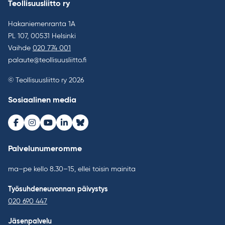
Teollisuusliitto ry
Hakaniemenranta 1A
PL 107, 00531 Helsinki
Vaihde
020 774 001
palaute@teollisuusliitto.fi
© Teollisuusliitto ry 2026
Sosiaalinen media
Facebook
Instagram
Youtube
LinkedIn
Bluesky
Palvelunumeromme
ma–pe kello 8.30–15, ellei toisin mainita
Työsuhdeneuvonnan päivystys
020 690 447
Jäsenpalvelu