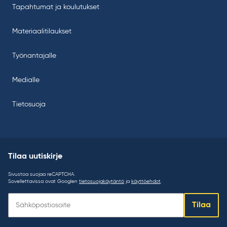
Tapahtumat ja koulutukset
Materiaalitilaukset
Työnantajalle
Medialle
Tietosuoja
Tilaa uutiskirje
Sivustoa suojaa reCAPTCHA.
Sovellettavissa ovat Googlen
tietosuojakäytäntö
ja
käyttöehdot
.
Tilaa
Tilaa
uutiskirje: