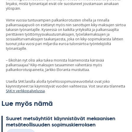
linjaksi, mistä työnantajat eivät ole suostuneet joustamaan ainakaan
ylöspäin.
Viime vuosia tuntuvampien palkankorotusten ohella ja rinnalla
palkansaajapuoli on esittänyt myös niin sanottujen kiky-maksujen siirtoa
takaisin työnantajille. Kyseessä on kaikilta yrityksiltä ja palkansaajilta
perittävien työttömyysvakuutusmaksujen, työeläkemaksujen ja
sosiaaliturvamaksujen taakanjaosta, joka on kiky-sopimuksesta lähtien
tuonut joka vuosi pari miljardia euroa tulonsiirtoa työntekijöiltä
työnantajille.
– Eiköhän nyt olisi aika tukea monista lisämenoista kärsivää
palkansaajaa? Kiky-maksujen tasaaminen vähentäisi myös
palkankorotuspaineita, Jarkko Eloranta muistuttaa.
Useilla SAK:laisilla aloilla työehtosopimusneuvottelut ovat joko
käynnistyneet tai käynnistyvät vuoden vaihteessa. Voit seurata tilannetta
SAK:n verkkopalvelussa
.
Lue myös nämä
Suu­ret met­säyh­tiöt käyn­nis­tä­vät me­kaa­ni­sen
met­sä­teol­li­suu­den so­pi­mus­kier­rok­sen