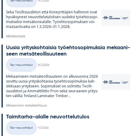
Tes-neuvottelut
19.3.2026
Kategoriat
Sekä Teol­li­suus­lii­ton että Ko­ney­rit­tä­jien hal­lin­not ovat
hy­väk­sy­neet neu­vot­te­lu­tu­lok­sen uu­deksi työ­eh­to­so­pi­
muk­seksi met­sä­ko­nea­lalle. Työ­eh­to­so­pi­muk­sen voi­
mas­sao­loaika on 1.3.2026–31.1.2028.
Metsäkoneala
Uusia yri­tys­koh­tai­sia työ­eh­to­so­pi­muk­sia me­kaa­ni­
seen met­sä­teol­li­suu­teen
Kirjoitettu
Tes-neuvottelut
16.3.2026
Kategoriat
Me­kaa­ni­seen met­sä­teol­li­suu­teen on al­ku­vuonna 2026
so­vittu uusia yri­tys­koh­tai­sia työ­eh­to­so­pi­muk­sia kah­
dek­saan yri­tyk­seen. So­pi­muk­set on sol­mittu Teol­li­
suus­lii­ton ja Am­mat­ti­liitto Pron sekä seu­raa­vien yri­tys­
ten vä­lillä: Fin­land La­mi­na­ter Tim­ber...
Mekaaninen metsäteollisuus
Tai­mi­tarha-alalle neu­vot­te­lu­tu­los
Kirjoitettu
Tes-neuvottelut
11.3.2026
Kategoriat