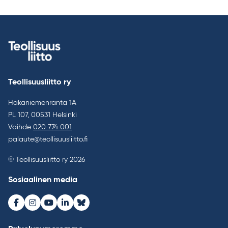
Teollisuusliitto ry
Hakaniemenranta 1A
PL 107, 00531 Helsinki
Vaihde
020 774 001
palaute@teollisuusliitto.fi
© Teollisuusliitto ry 2026
Sosiaalinen media
Facebook
Instagram
Youtube
LinkedIn
Bluesky