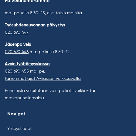
Palvelunumeromme
ma–pe kello 8.30–15, ellei toisin mainita
Työsuhdeneuvonnan päivystys
020 690 447
Jäsenpalvelu
020 690 446
ma–pe kello 8.30–12
Avoin työttömyyskassa
020 690 455
ma–pe,
tarkemmat ajat A-kassan verkkosivuilla
Puheluista veloitetaan vain paikallisverkko- tai
matkapuhelinmaksu.
Navigoi
Yhteystiedot