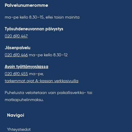
Palvelunumeromme
ma–pe kello 8.30–15, ellei toisin mainita
Työsuhdeneuvonnan päivystys
020 690 447
Jäsenpalvelu
020 690 446
ma–pe kello 8.30–12
Avoin työttömyyskassa
020 690 455
ma–pe,
tarkemmat ajat A-kassan verkkosivuilla
Puheluista veloitetaan vain paikallisverkko- tai
matkapuhelinmaksu.
Navigoi
Yhteystiedot