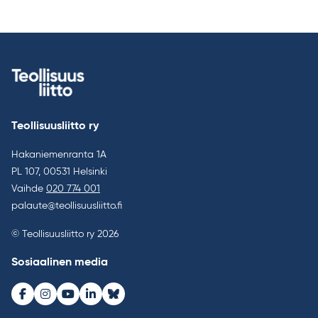
Teollisuusliitto ry
Hakaniemenranta 1A
PL 107, 00531 Helsinki
Vaihde
020 774 001
palaute@teollisuusliitto.fi
© Teollisuusliitto ry 2026
Sosiaalinen media
Facebook
Instagram
Youtube
LinkedIn
Bluesky