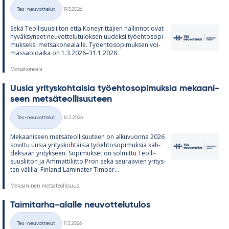
Kirjoitettu
Tes-neuvottelut
19.3.2026
Kategoriat
Sekä Teol­li­suus­lii­ton että Ko­ney­rit­tä­jien hal­lin­not ovat
hy­väk­sy­neet neu­vot­te­lu­tu­lok­sen uu­deksi työ­eh­to­so­pi­
muk­seksi met­sä­ko­nea­lalle. Työ­eh­to­so­pi­muk­sen voi­
mas­sao­loaika on 1.3.2026–31.1.2028.
Metsäkoneala
Uusia yri­tys­koh­tai­sia työ­eh­to­so­pi­muk­sia me­kaa­ni­
seen met­sä­teol­li­suu­teen
Kirjoitettu
Tes-neuvottelut
16.3.2026
Kategoriat
Me­kaa­ni­seen met­sä­teol­li­suu­teen on al­ku­vuonna 2026
so­vittu uusia yri­tys­koh­tai­sia työ­eh­to­so­pi­muk­sia kah­
dek­saan yri­tyk­seen. So­pi­muk­set on sol­mittu Teol­li­
suus­lii­ton ja Am­mat­ti­liitto Pron sekä seu­raa­vien yri­tys­
ten vä­lillä: Fin­land La­mi­na­ter Tim­ber...
Mekaaninen metsäteollisuus
Tai­mi­tarha-alalle neu­vot­te­lu­tu­los
Kirjoitettu
Tes-neuvottelut
11.3.2026
Kategoriat