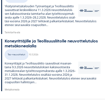
Yk­si­tyis­met­sä­ta­lou­den Työ­nan­ta­jat ja Teol­li­suus­liitto
saa­vut­ti­vat kes­ki­viik­kona 11.3.2026 neu­vot­te­lu­tu­lok­
sen kak­si­vuo­ti­sesta tai­mi­tarha-alan työ­eh­to­so­pi­muk­
sesta ajalle 1.3.2026–28.2.2028. Neu­vot­te­lu­tu­los si­säl­
tää vuo­sina 2026 ja 2027 teh­tä­vät pal­kan­tar­kis­tuk­set. Neu­vot­te­lu­tu­los
ete­nee seu­raa­vaksi os­a­puol­ten...
Taimitarha-ala
Ko­ney­rit­tä­jille ja Teol­li­suus­lii­tolle neu­vot­te­lu­tu­los
met­sä­ko­nea­lalla
Kirjoitettu
Tes-neuvottelut
10.3.2026
Kategoriat
Ko­ney­rit­tä­jät ja Teol­li­suus­liitto saa­vut­ti­vat maa­nan­
taina 9.3.2026 neu­vot­te­lu­tu­lok­sen kak­si­vuo­ti­sesta
met­sä­ko­nea­lan työ­eh­to­so­pi­muk­sesta ajalle 1.3.2026–
31.1.2028. Neu­vot­te­lu­tu­los si­säl­tää vuo­sina 2026 ja
2027 teh­tä­vät pal­kan­tar­kis­tuk­set. Neu­vot­te­lu­tu­los ete­nee seu­raa­vaksi
os­a­puol­ten hal­lin­to­jen...
Metsäkoneala