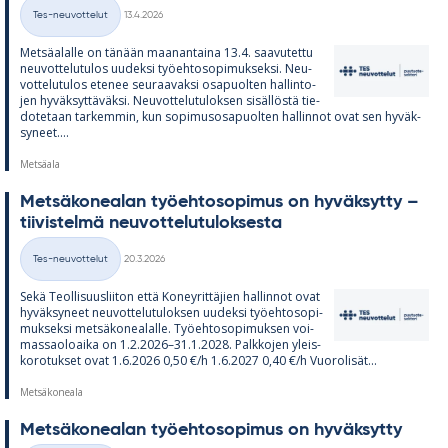
Kirjoitettu
Tes-neuvottelut
13.4.2026
Kategoriat
Met­sä­alalle on tä­nään maa­nan­taina 13.4. saa­vu­tettu
neu­vot­te­lu­tu­los uu­deksi työ­eh­to­so­pi­muk­seksi. Neu­
vot­te­lu­tu­los ete­nee seu­raa­vaksi os­a­puol­ten hal­lin­to­
jen hy­väk­syt­tä­väksi. Neu­vot­te­lu­tu­lok­sen si­säl­löstä tie­
do­te­taan tar­kem­min, kun so­pi­mus­os­a­puol­ten hal­lin­not ovat sen hy­väk­
sy­neet....
Metsäala
Met­sä­ko­nea­lan työ­eh­to­so­pi­mus on hy­väk­sytty –
tii­vis­telmä neu­vot­te­lu­tu­lok­sesta
Kirjoitettu
Tes-neuvottelut
20.3.2026
Kategoriat
Sekä Teol­li­suus­lii­ton että Ko­ney­rit­tä­jien hal­lin­not ovat
hy­väk­sy­neet neu­vot­te­lu­tu­lok­sen uu­deksi työ­eh­to­so­pi­
muk­seksi met­sä­ko­nea­lalle. Työ­eh­to­so­pi­muk­sen voi­
mas­sao­loaika on 1.2.2026–31.1.2028. Palk­ko­jen yleis­
ko­ro­tuk­set ovat 1.6.2026 0,50 €/h 1.6.2027 0,40 €/h Vuo­ro­li­sät...
Metsäkoneala
Met­sä­ko­nea­lan työ­eh­to­so­pi­mus on hy­väk­sytty