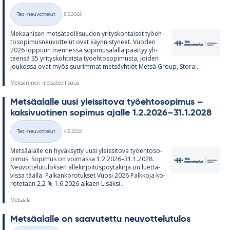
Kirjoitettu
Tes-neuvottelut
8.5.2026
Kategoriat
Me­kaa­ni­sen met­sä­teol­li­suu­den yri­tys­koh­tai­set työ­eh­
to­so­pi­mus­neu­vot­te­lut ovat käyn­nis­ty­neet. Vuo­den
2026 lop­puun men­nessä so­pi­musa­lalla päät­tyy yh­
teensä 35 yri­tys­koh­taista työ­eh­to­so­pi­musta, joi­den
jou­kossa ovat myös suu­rim­mat met­säyh­tiöt Metsä Group, Stora...
Mekaaninen metsäteollisuus
Met­sä­alalle uusi yleis­si­tova työ­eh­to­so­pi­mus –
kak­si­vuo­ti­nen so­pi­mus ajalle 1.2.2026–31.1.2028
Kirjoitettu
Tes-neuvottelut
4.5.2026
Kategoriat
Met­sä­alalle on hy­väk­sytty uusi yleis­si­tova työ­eh­to­so­
pi­mus. So­pi­mus on voi­massa 1.2.2026–31.1.2028.
Neu­vot­te­lu­tu­lok­sen al­le­kir­joi­tus­pöy­tä­kirja on luet­ta­
vissa täällä. Pal­kan­ko­ro­tuk­set Vuosi 2026 Palk­koja ko­
ro­te­taan 2,2 % 1.6.2026 al­kaen Li­säksi...
Metsäala
Met­sä­alalle on saa­vu­tettu neu­vot­te­lu­tu­los