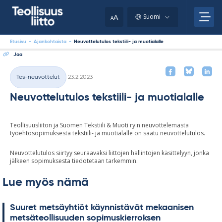
Skip
your
to
A
Suomi
A
content
clipboard.)
Etusivu
-
Ajankohtaista
-
Neuvottelutulos tekstiili- ja muotialalle
Jaa
Kirjoitettu
Tes-neuvottelut
23.2.2023
Kategoriat
Neuvottelutulos tekstiili- ja muotialalle
Teollisuusliiton ja Suomen Tekstiili & Muoti ry:n neuvottelemasta
työehtosopimuksesta tekstiili- ja muotialalle on saatu neuvottelutulos.
Neuvottelutulos siirtyy seuraavaksi liittojen hallintojen käsittelyyn, jonka
jälkeen sopimuksesta tiedotetaan tarkemmin.
Lue myös nämä
Suu­ret met­säyh­tiöt käyn­nis­tä­vät me­kaa­ni­sen
met­sä­teol­li­suu­den so­pi­mus­kier­rok­sen