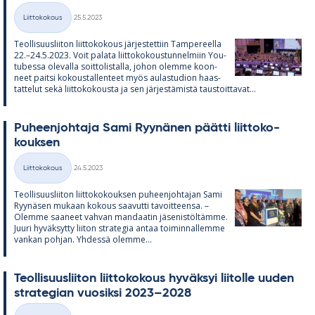
Kirjoitettu
Liittokokous
25.5.2023
Kategoriat
Teol­li­suus­lii­ton liit­to­ko­kous jär­jes­tet­tiin Tam­pe­reella
22.–24.5.2023. Voit pa­lata liit­to­ko­kous­tun­nel­miin You­
tu­bessa ole­valla soit­to­lis­talla, jo­hon olemme koon­
neet paitsi ko­kous­tal­len­teet myös au­las­tu­dion haas­
tat­te­lut sekä liit­to­ko­kousta ja sen jär­jes­tä­mistä taus­toit­ta­vat...
Pu­heen­joh­taja Sami Ryy­nä­nen päätti liit­to­ko­
kouk­sen
Kirjoitettu
Liittokokous
24.5.2023
Kategoriat
Teol­li­suus­lii­ton liit­to­ko­kouk­sen pu­heen­joh­ta­jan Sami
Ryy­nä­sen mu­kaan ko­kous saa­vutti ta­voit­teensa. –
Olemme saa­neet vah­van man­daa­tin jä­se­nis­töl­tämme.
Juuri hy­väk­sytty lii­ton stra­te­gia an­taa toi­min­nal­lemme
van­kan poh­jan. Yh­dessä olemme...
Teol­li­suus­lii­ton liit­to­ko­kous hy­väk­syi lii­tolle uu­den
stra­te­gian vuo­siksi 2023–2028
Kirjoitettu