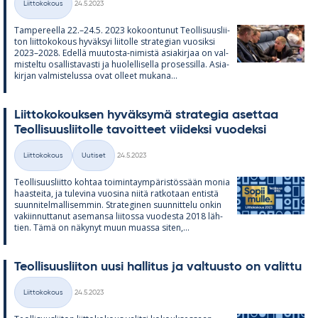
Liittokokous
24.5.2023
Kategoriat
Tam­pe­reella 22.–24.5. 2023 ko­koon­tu­nut Teol­li­suus­lii­
ton liit­to­ko­kous hy­väk­syi lii­tolle stra­te­gian vuo­siksi
2023–2028. Edellä muu­tosta-ni­mistä asia­kir­jaa on val­
mis­teltu osal­lis­ta­vasti ja huo­lel­li­sella pro­ses­silla. Asia­
kir­jan val­mis­te­lussa ovat ol­leet mu­kana...
Liit­to­ko­kouk­sen hy­väk­symä stra­te­gia aset­taa
Teol­li­suus­lii­tolle ta­voit­teet vii­deksi vuo­deksi
Kirjoitettu
Liittokokous
Uutiset
24.5.2023
Kategoriat
Teol­li­suus­liitto koh­taa toi­min­taym­pä­ris­tös­sään mo­nia
haas­teita, ja tu­le­vina vuo­sina niitä rat­ko­taan en­tistä
suun­ni­tel­mal­li­sem­min. Stra­te­gi­nen suun­nit­telu on­kin
va­kiin­nut­ta­nut ase­mansa lii­tossa vuo­desta 2018 läh­
tien. Tämä on nä­ky­nyt muun muassa si­ten,...
Teol­li­suus­lii­ton uusi hal­li­tus ja val­tuusto on va­littu
Kirjoitettu
Liittokokous
24.5.2023
Kategoriat