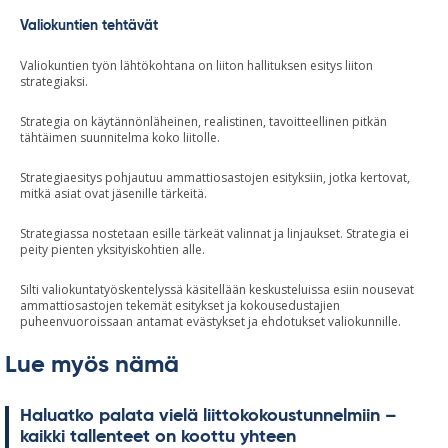
Valiokuntien tehtävät
Valiokuntien työn lähtökohtana on liiton hallituksen esitys liiton
strategiaksi.
Strategia on käytännönläheinen, realistinen, tavoitteellinen pitkän
tähtäimen suunnitelma koko liitolle.
Strategiaesitys pohjautuu ammattiosastojen esityksiin, jotka kertovat,
mitkä asiat ovat jäsenille tärkeitä.
Strategiassa nostetaan esille tärkeät valinnat ja linjaukset. Strategia ei
peity pienten yksityiskohtien alle.
Silti valiokuntatyöskentelyssä käsitellään keskusteluissa esiin nousevat
ammattiosastojen tekemät esitykset ja kokousedustajien
puheenvuoroissaan antamat evästykset ja ehdotukset valiokunnille.
Lue myös nämä
Ha­luatko pa­lata vielä liit­to­ko­kous­tun­nel­miin –
kaikki tal­len­teet on koottu yh­teen