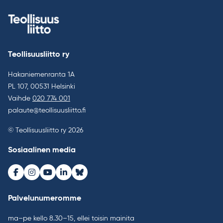
Teollisuusliitto ry
Hakaniemenranta 1A
PL 107, 00531 Helsinki
Vaihde
020 774 001
palaute@teollisuusliitto.fi
© Teollisuusliitto ry 2026
Sosiaalinen media
Facebook
Instagram
Youtube
LinkedIn
Bluesky
Palvelunumeromme
ma–pe kello 8.30–15, ellei toisin mainita