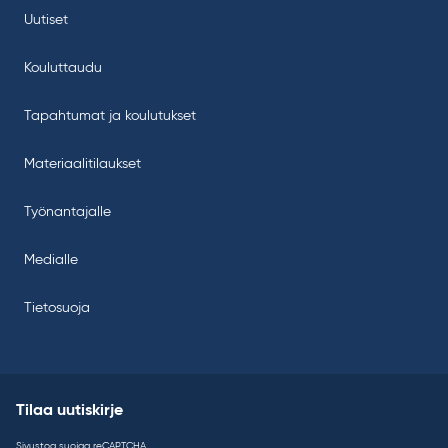
Uutiset
Kouluttaudu
Tapahtumat ja koulutukset
Materiaalitilaukset
Työnantajalle
Medialle
Tietosuoja
Tilaa uutiskirje
Sivustoa suojaa reCAPTCHA.