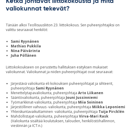
Ketkä johtavat liittokokousta ja mitä
valiokunnat tekevät?
Tänään alkoi Teollisuusliiton 23. liittokokous. Sen puheenjohtajiksi on
valittu seuraavat henkilöt:
Sami Ryynänen
Mathias Pukkila
Nina Päivärinta
Juha Pöllänen
Liittokokoukseen on perustettu hallituksen esityksen mukaiset
valiokunnat. Valiokunnat ja niiden puheenjohtajat ovat seuraavat:
Järjestävä valiokunta eli kokouksen puheenjohtajat ja sihteerit,
puheenjohtaja
Sami Ryynänen
Menettelytapavaliokunta, puheenjohtaja
Arto Liikanen
Sääntövaliokunta, puheenjohtaja
Jouni Jussinniemi
Työmarkkinat-valiokunta, puheenjohtaja
Miia Soininen
Järjestöllinen vahvuus -valiokunta, puheenjohtaja
Miikka Leponiemi
Yhteiskuntavaikuttaminen -valiokunta, puheenjohtaja
Tuija Pircklén
Mahdollistajat-valiokunta, puheenjohtaja
Virva-Mari Rask
(Valiokunta sisältää koulutuksen, talouden, henkilöstöhallinnon,
viestinnän ja ICT:n.)