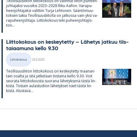
Teol­li­suus­lii­ton liit­to­ko­kous on va­lin­nut lii­ton pu­heen­
joh­ta­jaksi vuo­siksi 2023–2028 Riku Aal­lon. Va­ra­pu­
heen­joh­ta­jaksi va­lit­tiin Turja Leh­to­nen. Sään­tö­muu­
tok­sen ta­kia Teol­li­suus­lii­tolla on jat­kossa vain yksi va­
ra­pu­heen­joh­taja. Liit­to­ko­kous teki pu­heen­joh­ta­jis­
ton...
Liit­to­ko­kous on kes­key­tetty – Lä­he­tys jat­kuu tiis­
tai­aa­muna kello 9.30
Kirjoitettu
Liittokokous
22.5.2023
Kategoriat
Teol­li­suus­lii­ton liit­to­ko­kous on kes­key­tetty maa­nan­
tain osalta ja sitä jat­ke­taan tiis­taina kello 9.30. Voit
seu­rata liit­to­ko­kousta suo­rana lä­he­tyk­senä tästä lin­
kistä. Tiis­tain au­las­tu­dion lä­he­tyk­set näet tästä lin­
kistä. Alus­tava...