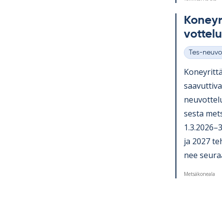
Ko­ney­ri
vot­te­l
Tes-neuvo
Kategoriat
Ko­ney­rit­tä
saa­vut­ti­
neu­vot­te­l
sesta met­s
1.3.2026–31
ja 2027 teh­
nee seu­raa­
Metsäkoneala