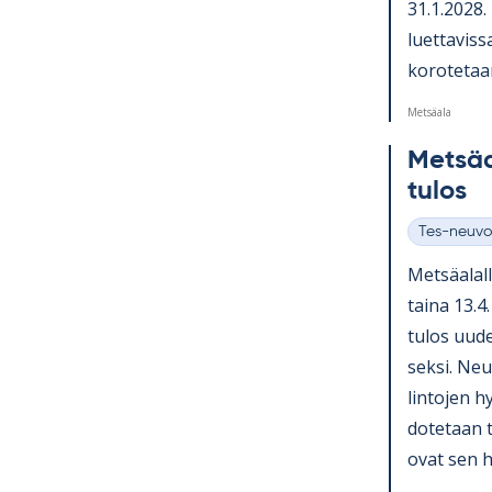
31.1.2028. N
luet­ta­vis
ko­ro­te­ta
Metsäala
Met­sä­
tu­los
Tes-neuvo
Kategoriat
Met­sä­ala
taina 13.4.
tu­los uu­d
seksi. Neu­
lin­to­jen h
do­te­taan 
ovat sen hy