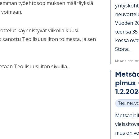
. Aiemman työehtosopimuksen määräyksiä
yri­tys­koh­
 voimaan.
neu­vot­te­
Vuo­den 20
telut käynnistyvät viikolla kuusi.
teensä 35 y
isanottu Teollisuusliiton toimesta, ja sen
kossa ovat
Stora...
Mekaaninen met
aan Teollisuusliiton sivuilla.
Met­sä­a
pi­mus –
1.2.20
Tes-neuvo
Kategoriat
Met­sä­alal
yleis­si­tov
mus on vo