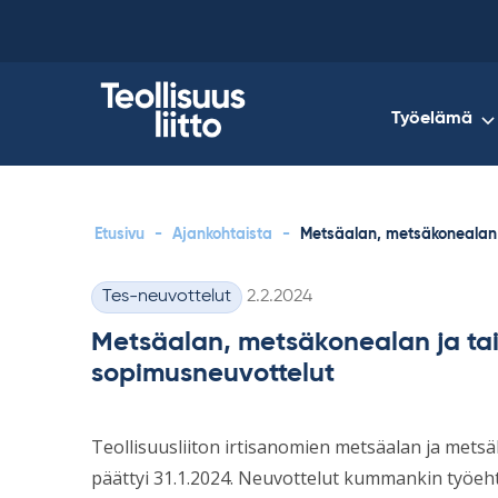
Skip
to
content
Työelämä
Etusivu
-
Ajankohtaista
-
Metsäalan, metsäkonealan 
Kirjoitettu
Tes-neuvottelut
2.2.2024
Kategoriat
Metsäalan, metsäkonealan ja ta
sopimusneuvottelut
Teollisuusliiton irtisanomien metsäalan ja met
päättyi 31.1.2024. Neuvottelut kummankin työeh