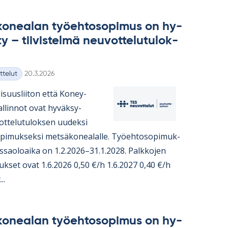
ko­nea­lan työ­eh­to­so­pi­mus on hy­
y – tii­vis­telmä neu­vot­te­lu­tu­lok­
Kirjoitettu
ttelut
20.3.2026
i­suus­lii­ton että Ko­ney­
hal­lin­not ovat hy­väk­sy­
t­te­lu­tu­lok­sen uu­deksi
o­pi­muk­seksi met­sä­ko­nea­lalle. Työ­eh­to­so­pi­muk­
s­sao­loaika on 1.2.2026–31.1.2028. Palk­ko­jen
­tuk­set ovat 1.6.2026 0,50 €/h 1.6.2027 0,40 €/h
..
ko­nea­lan työ­eh­to­so­pi­mus on hy­