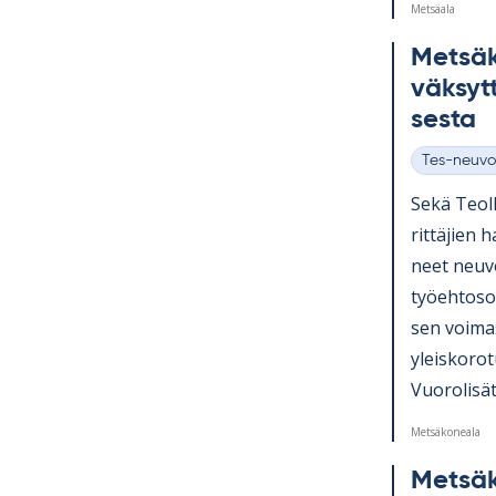
Metsäala
Met­sä­
väk­sytt
sesta
Tes-neuvo
Kategoriat
Sekä Teol­l
rit­tä­jien 
neet neu­vo
työ­eh­to­s
sen voi­ma
yleis­ko­ro
Vuo­ro­li­sät.
Metsäkoneala
Met­sä­