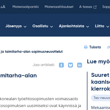
been
A
Materiaalipankki
Materiaalitilaukset
A-kassa
Sopp
A
copied
to
your
Jäsenyys
Osallistu
Ajankohtaista
Liitto
clipboard.)
Tulosta
ja taimitarha-alan sopimusneuvottelut
Lue myö
Jaa artikkeli:
Suu­ret
imitarha-alan
kaa­ni­s
kier­ro
säkonealan työehtosopimusten voimassaolo
Tes-neuvo
Kategoriat
tosopimuksen uusimiseksi ovat käynnissä ja
Me­kaa­ni­s