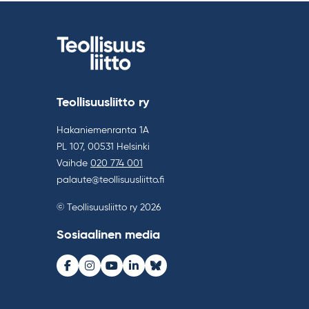
Teollisuusliitto ry
Hakaniemenranta 1A
PL 107, 00531 Helsinki
Vaihde
020 774 001
palaute@teollisuusliitto.fi
© Teollisuusliitto ry 2026
Sosiaalinen media
Facebook
Instagram
Youtube
LinkedIn
Bluesky