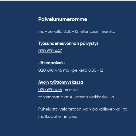
Palvelunumeromme
ma–pe kello 8.30–15, ellei toisin mainita
Työsuhdeneuvonnan päivystys
020 690 447
Jäsenpalvelu
020 690 446
ma–pe kello 8.30–12
Avoin työttömyyskassa
020 690 455
ma–pe,
tarkemmat ajat A-kassan verkkosivuilla
Puheluista veloitetaan vain paikallisverkko- tai
matkapuhelinmaksu.