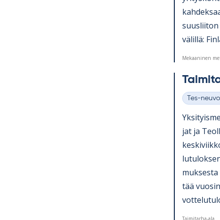
kah­dek­saa
suus­lii­ton
vä­lillä: Fi
Mekaaninen met
Tai­mi­t
Tes-neuvo
Kategoriat
Yk­si­tyis­m
jat ja Teol­l
kes­ki­viik
lu­tu­lok­se
muk­sesta a
tää vuo­sin
vot­te­lu­tu
Taimitarha-ala