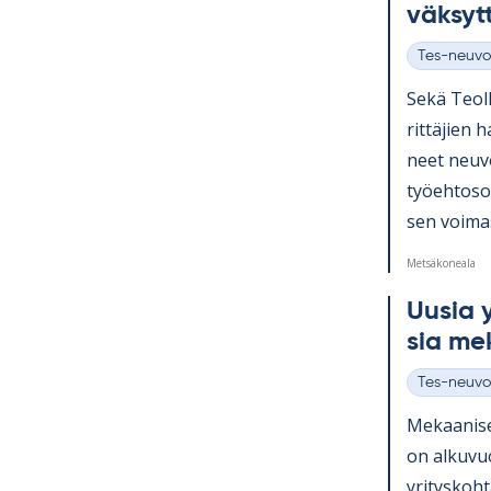
väk­syt
Tes-neuvo
Kategoriat
Sekä Teol­l
rit­tä­jien 
neet neu­vo
työ­eh­to­s
sen voi­ma
Metsäkoneala
Uusia yr
sia me­k
Tes-neuvo
Kategoriat
Me­kaa­ni­s
on al­ku­v
yri­tys­koh­