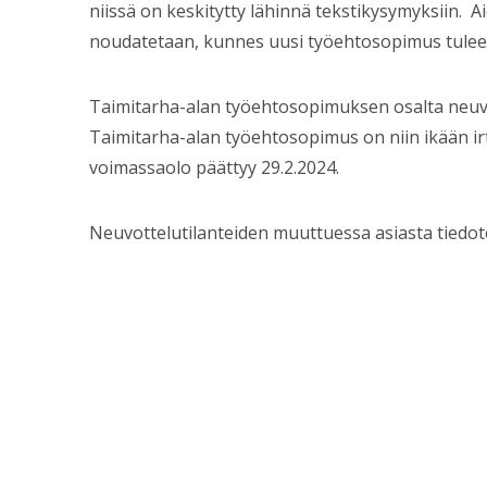
niissä on keskitytty lähinnä tekstikysymyksiin
noudatetaan, kunnes uusi työehtosopimus tulee
Taimitarha-alan työehtosopimuksen osalta neuvot
Taimitarha-alan työehtosopimus on niin ikään irt
voimassaolo päättyy 29.2.2024.
Neuvottelutilanteiden muuttuessa asiasta tiedotet