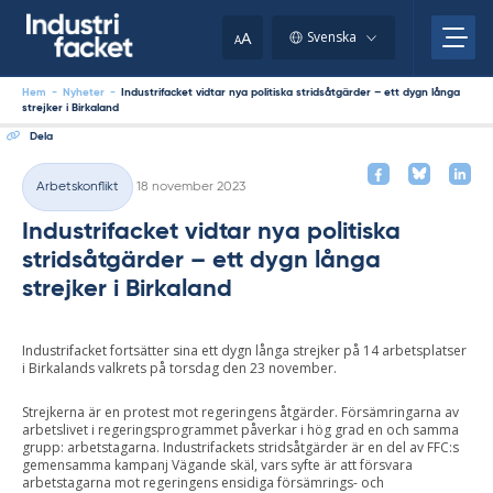
Skip
to
A
Svenska
A
content
Hem
-
Nyheter
-
Industrifacket vidtar nya politiska stridsåtgärder – ett dygn långa
strejker i Birkaland
Dela
Skriven
Arbetskonflikt
18 november 2023
Kategorier
Industrifacket vidtar nya politiska
stridsåtgärder – ett dygn långa
strejker i Birkaland
Industrifacket fortsätter sina ett dygn långa strejker på 14 arbetsplatser
i Birkalands valkrets på torsdag den 23 november.
Strejkerna är en protest mot regeringens åtgärder. Försämringarna av
arbetslivet i regeringsprogrammet påverkar i hög grad en och samma
grupp: arbetstagarna. Industrifackets stridsåtgärder är en del av FFC:s
gemensamma kampanj Vägande skäl, vars syfte är att försvara
arbetstagarna mot regeringens ensidiga försämrings- och