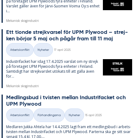
på fö­re­ta­get UPM Ply­woods fyra en­he­ter i Fin­land.
Vars­let gäl­ler även för Jär­vi-Su­o­men Vo­ima Oy:s en­het
i...
Mekanisk skogindustri
Ett ti­onde strejk­var­sel för UPM Ply­wood – strej­
ken bör­jar 5 maj och på­går fram till 11 maj
Skriven
Arbetskonflikt
Nyheter
17 april 2025
Kategorier
In­du­stri­fac­ket har idag 17.4.2025 vars­lat om ny strejk
på fö­re­ta­get UPM Ply­woods fyra en­he­ter i Fin­land.
Sam­ti­di­gt har strejk­vars­let ut­ö­ka­ts till att gäl­la även
för...
Mekanisk skogindustri
Med­lings­bud i tvis­ten mel­lan In­du­stri­fac­ket och
UPM Ply­wood
Skriven
Arbetskonflikt
Förhandlingarna
Nyheter
15 april 2025
Kategorier
Med­la­ren Juk­ka Ah­te­la har 14.4.2025 lagt fram ett med­lings­bud i ar­bets­
tvis­ten mel­lan In­du­stri­fac­ket och UPM Ply­wood. Par­ter­na ska ge sitt svar
se­nast 15.4 kl. 17.00....