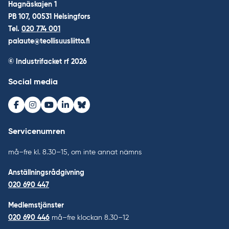
Hagnäskajen 1
PB 107, 00531 Helsingfors
Tel.
020 774 001
palaute@teollisuusliitto.fi
© Industrifacket rf
2026
Social media
Facebook
Instagram
Youtube
LinkedIn
Bluesky
Servicenumren
må–fre kl. 8.30–15, om inte annat nämns
Anställningsrådgivning
020 690 447
Medlemstjänster
020 690 446
må–fre klockan 8.30–12