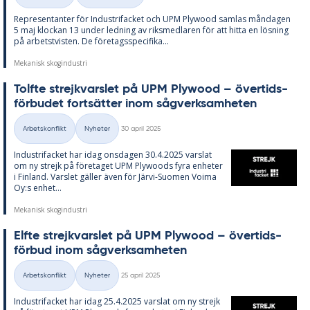
Kategorier
Re­pre­sen­tan­ter för In­du­stri­fac­ket och UPM Ply­wood sam­las mån­da­gen
5 maj kloc­kan 13 un­der led­ning av riks­med­la­ren för att hit­ta en lös­ning
på ar­bets­tvis­ten. De fö­re­tags­spe­ci­fi­ka...
Mekanisk skogindustri
Tolfte strejk­vars­let på UPM Ply­wood – över­tids­
för­bu­det fort­sät­ter inom såg­verk­sam­he­ten
Skriven
Arbetskonflikt
Nyheter
30 april 2025
Kategorier
In­du­stri­fac­ket har idag ons­da­gen 30.4.2025 vars­lat
om ny strejk på fö­re­ta­get UPM Ply­woods fyra en­he­ter
i Fin­land. Vars­let gäl­ler även för Jär­vi-Su­o­men Vo­ima
Oy:s en­het...
Mekanisk skogindustri
Elfte strejk­vars­let på UPM Ply­wood – över­tids­
för­bud inom såg­verk­sam­he­ten
Skriven
Arbetskonflikt
Nyheter
25 april 2025
Kategorier
In­du­stri­fac­ket har idag 25.4.2025 vars­lat om ny strejk