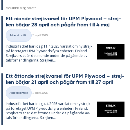
Mekanisk skogindustri
Ett ni­onde strejk­var­sel för UPM Ply­wood – strej­
ken bör­jar 28 april och på­går fram till 4 maj
Skriven
Arbetskonflikt
11 april 2025
Kategorier
In­du­stri­fac­ket har idag 11.4.2025 vars­lat om ny strejk
på fö­re­ta­get UPM Ply­woods fyra en­he­ter i Fin­land.
Strejk­vars­let är det ni­onde un­der de på­gåen­de av­
tals­för­hand­ling­ar­na. Strej­ken...
Ett åt­ton­de strejk­var­sel för UPM Ply­wood – strej­
ken bör­jar 21 april och på­går fram till 27 april
Skriven
Arbetskonflikt
4 april 2025
Kategorier
In­du­stri­fac­ket har idag 4.4.2025 vars­lat om ny strejk
på fö­re­ta­get UPM Ply­woods fyra en­he­ter i Fin­land.
Strejk­vars­let är det åt­ton­de un­der de på­gåen­de av­
tals­för­hand­ling­ar­na. Strej­ken...