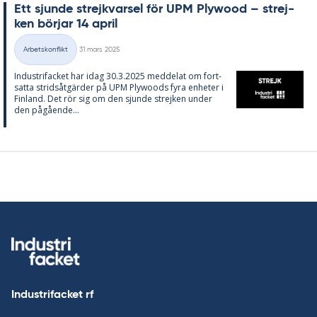
Ett sjun­de strejk­var­sel för UPM Ply­wood – strej­
ken bör­jar 14 april
Skriven
Arbetskonflikt
31 mars 2025
Kategorier
In­du­stri­fac­ket har idag 30.3.2025 med­de­lat om fort­
sat­ta strids­åt­gär­der på UPM Ply­woods fyra en­he­ter i
Fin­land. Det rör sig om den sjun­de strej­ken un­der
den på­gåen­de...
Industrifacket rf