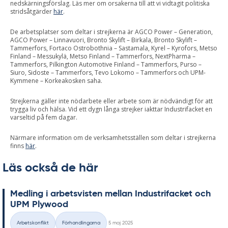
nedskärningsförslag. Läs mer om orsakerna till att vi vidtagit politiska
stridsåtgärder
här
.
De arbetsplatser som deltar i strejkerna är AGCO Power – Generation,
AGCO Power – Linnavuori, Bronto Skylift – Birkala, Bronto Skylift –
Tammerfors, Fortaco Ostrobothnia – Sastamala, Kyrel – Kyrofors, Metso
Finland – Messukylä, Metso Finland – Tammerfors, NextPharma –
Tammerfors, Pilkington Automotive Finland – Tammerfors, Purso –
Siuro, Sidoste – Tammerfors, Tevo Lokomo – Tammerfors och UPM-
Kymmene – Korkeakosken saha.
Strejkerna gäller inte nödarbete eller arbete som är nödvändigt för att
trygga liv och hälsa. Vid ett dygn långa strejker iakttar Industrifacket en
varseltid på fem dagar.
Närmare information om de verksamhetsställen som deltar i strejkerna
finns
här
.
Läs också de här
Med­ling i ar­betsvis­ten mel­lan In­du­stri­fac­ket och
UPM Ply­wood
Skriven
Arbetskonflikt
Förhandlingarna
5 maj 2025