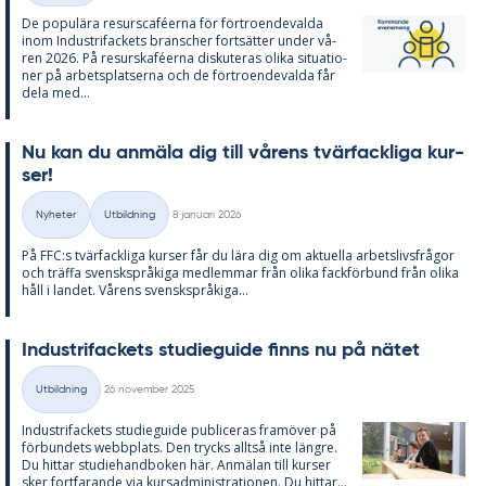
De po­pu­lä­ra re­surscafé­er­na för för­tro­en­de­val­da
inom In­du­stri­fac­kets branscher fort­sät­ter un­der vå­
ren 2026. På re­surskafé­er­na dis­ku­te­ras oli­ka si­tu­a­tio­
ner på ar­bets­plat­ser­na och de för­tro­en­de­val­da får
dela med...
Nu kan du an­mä­la dig till vå­rens tvär­fack­li­ga kur­
ser!
Skriven
Nyheter
Utbildning
8 januari 2026
Kategorier
På FFC:s tvär­fack­li­ga kur­ser får du lära dig om ak­tu­el­la ar­bets­livs­frå­gor
och träffa svensk­språ­ki­ga med­lem­mar från oli­ka fack­för­bund från oli­ka
håll i lan­det. Vå­rens svensk­språ­ki­ga...
In­du­stri­fac­kets stu­di­e­guide fin­ns nu på nä­tet
Skriven
Utbildning
26 november 2025
Kategorier
In­du­stri­fac­kets stu­di­e­guide pub­li­ce­ras fram­ö­ver på
för­bun­dets webb­pla­ts. Den trycks alltså inte läng­re.
Du hit­tar stu­di­e­hand­bo­ken här. An­mä­lan till kur­ser
sker fort­fa­ran­de via kur­sad­mi­nist­ra­tio­nen. Du hit­tar...