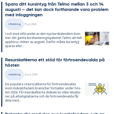
Spa­ra ditt kursin­tyg från Tel­mo mel­lan 3 och 14
au­gusti – det kan dock fort­fa­ran­de vara pro­blem
med in­logg­ning­en
Skriven
Utbildning
31 juli 2026
Kategorier
I och med in­fö­ran­det av den nya kurska­len­dern kom­
mer det gam­la kurs­han­te­rings­sy­ste­met Tel­mo att helt
upp­hö­ra i mit­ten av au­gusti. Där­för mås­te kursin­tyg
spa­ras el­ler...
Re­surskafé­er­na ett stöd för för­tro­en­de­val­da på
hös­ten
Skriven
Utbildning
12 juni 2026
Kategorier
De po­pu­lä­ra re­surscafé­er­na för för­tro­en­de­val­da
inom In­du­stri­fac­kets branscher fort­sät­ter un­der hös­
ten 2026. På re­surskafé­er­na dis­ku­te­ras oli­ka si­tu­a­tio­
ner på ar­bets­plat­ser­na och de för­tro­en­de­val­da får
dela med...