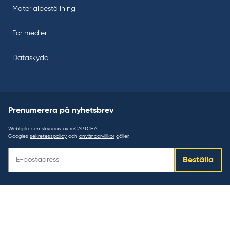
Materialbeställning
För medier
Dataskydd
Prenumerera på nyhetsbrev
Webbplatsen skyddas av reCAPTCHA.
Googles
sekretesspolicy
och
användarvillkor
gäller.
Prenumerera
Beställa
på
nyhetsbrev: