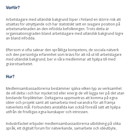
Varför?
Arbetstagare med utländsk bakgrund löper i Finland en större risk att
utsättas för utnyttjande och har statistiskt sett en svagare position på
arbetsmarknaden än den infödda befolkningen. Trots detta är
organisationsgraden bland arbetstagare med utländsk bakgrund lägre
än bland infödda.
Eftersom vi ofta saknar den språkliga kompetens, de sociala nätverk
och den personliga erfarenhet som krävs för att nå ut till arbetstagare
med utländsk bakgrund, ber vi våra medlemmar att hjälpa till med
gräsrotsarbetet.
Hur?
Medlemsambassadörerna bestämmer själva vilken typ av verksamhet
de vill delta i och hur mycket tid eller energi de vill lägga ner på det utan
bindande förpliktelser. Deltagarna uppmuntras att komma på egna
idéer och projekt samt att samarbeta med varandra för att främja
nätverkets mål. Förbundets anställda kan också föreslå sätt att hjälpa
utifrån de frivilligas egna kunskaper och intressen.
Industrifacket erbjuder medlemsambassadörerna utbildning på olika
språk, ett digitalt forum för nätverkande, samarbete och idéutbyte,