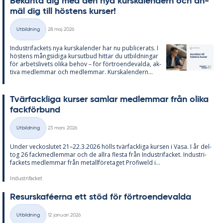
Be­kan­ta dig med den nya kurska­len­dern och an­
mäl dig till hös­tens kur­ser!
Skriven
Utbildning
28 maj 2026
Kategorier
In­du­stri­fac­kets nya kurska­len­der har nu pub­li­ce­ra­ts. I
hös­tens mångsidi­ga kurs­ut­bud hit­tar du ut­bild­ning­ar
för ar­bets­li­vets oli­ka be­hov – för för­tro­en­de­val­da, ak­
tiva med­lem­mar och med­lem­mar. Kurska­len­dern...
Tvär­fack­li­ga kur­ser sam­lar med­lem­mar från oli­ka
fack­för­bund
Skriven
Utbildning
23 mars 2026
Kategorier
Un­der vec­ko­slu­tet 21–22.3.2026 hölls tvär­fack­li­ga kur­sen i Vasa. I år del­
tog 26 fack­med­lem­mar och de all­ra fles­ta från In­du­stri­fac­ket. In­du­stri­
fac­kets med­lem­mar från me­tall­fö­re­ta­get Pro­fiw­eld i...
Industrifacket
Re­surskafé­er­na ett stöd för för­tro­en­de­val­da
Skriven
Utbildning
12 januari 2026
Kategorier