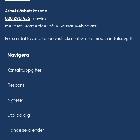
Arbetslöshetskassan
020 690 455
må–fre,
mer detaljerade tider på A-kassas webbplats
För samtal faktureras endast lokalnäts- eller mobilsamtalsavgift.
Navigera
Kontaktuppgifter
Respons
Nyheter
Utbilda dig
Händelsekalender