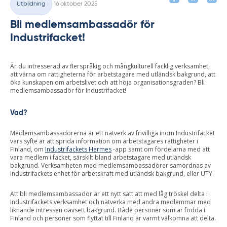
Utbildning
16 oktober 2025
Kategorier
Bli medlemsambassadör för
Industrifacket!
Är du intresserad av flerspråkig och mångkulturell facklig verksamhet,
att värna om rättigheterna för arbetstagare med utländsk bakgrund, att
öka kunskapen om arbetslivet och att höja organisationsgraden? Bli
medlemsambassadör för Industrifacket!
Vad?
Medlemsambassadörerna är ett nätverk av frivilliga inom Industrifacket
vars syfte är att sprida information om arbetstagares rättigheter i
Finland, om
Industrifackets Hermes
-app samt om fördelarna med att
vara medlem i facket, särskilt bland arbetstagare med utländsk
bakgrund. Verksamheten med medlemsambassadörer samordnas av
Industrifackets enhet för arbetskraft med utländsk bakgrund, eller UTY.
Att bli medlemsambassadör är ett nytt sätt att med låg tröskel delta i
Industrifackets verksamhet och nätverka med andra medlemmar med
liknande intressen oavsett bakgrund. Både personer som är födda i
Finland och personer som flyttat till Finland är varmt välkomna att delta.