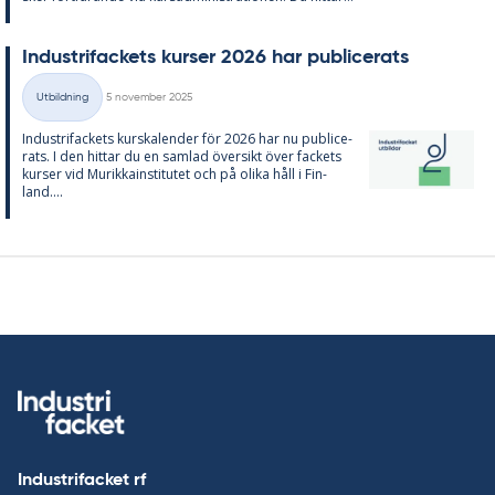
In­du­stri­fac­kets kur­ser 2026 har pub­li­ce­ra­ts
Skriven
Utbildning
5 november 2025
Kategorier
In­du­stri­fac­kets kurska­len­der för 2026 har nu pub­li­ce­
ra­ts. I den hit­tar du en sam­lad över­sikt över fac­kets
kur­ser vid Mu­rik­ka­in­sti­tu­tet och på oli­ka håll i Fin­
land....
Industrifacket rf