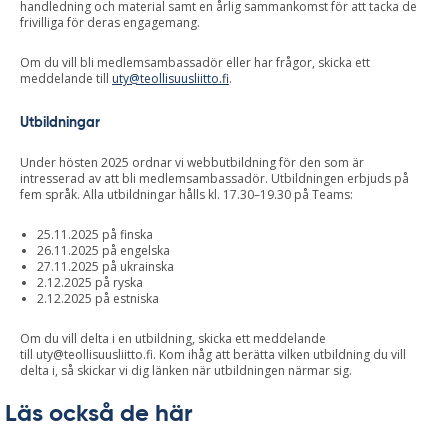
handledning och material samt en årlig sammankomst för att tacka de
frivilliga för deras engagemang.
Om du vill bli medlemsambassadör eller har frågor, skicka ett
meddelande till
uty@teollisuusliitto.fi
.
Utbildningar
Under hösten 2025 ordnar vi webbutbildning för den som är
intresserad av att bli medlemsambassadör. Utbildningen erbjuds på
fem språk. Alla utbildningar hålls kl. 17.30–19.30 på Teams:
25.11.2025 på finska
26.11.2025 på engelska
27.11.2025 på ukrainska
2.12.2025 på ryska
2.12.2025 på estniska
Om du vill delta i en utbildning, skicka ett meddelande
till
uty@teollisuusliitto.fi
. Kom ihåg att berätta vilken utbildning du vill
delta i, så skickar vi dig länken när utbildningen närmar sig.
Läs också de här