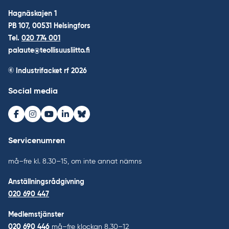
Hagnäskajen 1
PB 107, 00531 Helsingfors
Tel.
020 774 001
palaute@teollisuusliitto.fi
© Industrifacket rf
2026
Social media
Facebook
Instagram
Youtube
LinkedIn
Bluesky
Servicenumren
må–fre kl. 8.30–15, om inte annat nämns
Anställningsrådgivning
020 690 447
Medlemstjänster
020 690 446
må–fre klockan 8.30–12