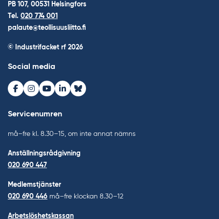
PB 107, 00531 Helsingfors
Tel.
020 774 001
palaute@teollisuusliitto.fi
© Industrifacket rf
2026
Social media
Facebook
Instagram
Youtube
LinkedIn
Bluesky
Servicenumren
må–fre kl. 8.30–15, om inte annat nämns
Anställningsrådgivning
020 690 447
Medlemstjänster
020 690 446
må–fre klockan 8.30–12
Arbetslöshetskassan