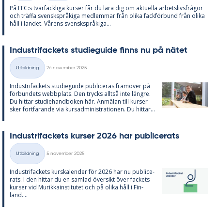
På FFC:s tvär­fack­li­ga kur­ser får du lära dig om ak­tu­el­la ar­bets­livs­frå­gor
och träffa svensk­språ­ki­ga med­lem­mar från oli­ka fack­för­bund från oli­ka
håll i lan­det. Vå­rens svensk­språ­ki­ga...
In­du­stri­fac­kets stu­di­e­guide fin­ns nu på nä­tet
Skriven
Utbildning
26 november 2025
Kategorier
In­du­stri­fac­kets stu­di­e­guide pub­li­ce­ras fram­ö­ver på
för­bun­dets webb­pla­ts. Den trycks alltså inte läng­re.
Du hit­tar stu­di­e­hand­bo­ken här. An­mä­lan till kur­ser
sker fort­fa­ran­de via kur­sad­mi­nist­ra­tio­nen. Du hit­tar...
In­du­stri­fac­kets kur­ser 2026 har pub­li­ce­ra­ts
Skriven
Utbildning
5 november 2025
Kategorier
In­du­stri­fac­kets kurska­len­der för 2026 har nu pub­li­ce­
ra­ts. I den hit­tar du en sam­lad över­sikt över fac­kets
kur­ser vid Mu­rik­ka­in­sti­tu­tet och på oli­ka håll i Fin­
land....