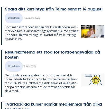
Spa­ra ditt kursin­tyg från Tel­mo se­nast 14 au­gusti
Skriven
Utbildning
7 augusti 2026
Kategorier
I och med in­fö­ran­det av den nya kurska­len­dern kom­
mer det gam­la kurs­han­te­rings­sy­ste­met Tel­mo att helt
upp­hö­ra i mit­ten av au­gusti. Där­för mås­te kursin­tyg
spa­ras el­ler...
Re­surskafé­er­na ett stöd för för­tro­en­de­val­da på
hös­ten
Skriven
Utbildning
12 juni 2026
Kategorier
De po­pu­lä­ra re­surscafé­er­na för för­tro­en­de­val­da
inom In­du­stri­fac­kets branscher fort­sät­ter un­der hös­
ten 2026. På re­surskafé­er­na dis­ku­te­ras oli­ka si­tu­a­tio­
ner på ar­bets­plat­ser­na och de för­tro­en­de­val­da får
dela med...
Tvär­fack­li­ga kur­ser sam­lar med­lem­mar från oli­ka