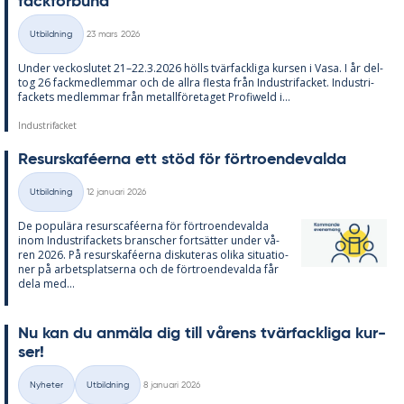
fack­för­bund
Skriven
Utbildning
23 mars 2026
Kategorier
Un­der vec­ko­slu­tet 21–22.3.2026 hölls tvär­fack­li­ga kur­sen i Vasa. I år del­
tog 26 fack­med­lem­mar och de all­ra fles­ta från In­du­stri­fac­ket. In­du­stri­
fac­kets med­lem­mar från me­tall­fö­re­ta­get Pro­fiw­eld i...
Industrifacket
Re­surskafé­er­na ett stöd för för­tro­en­de­val­da
Skriven
Utbildning
12 januari 2026
Kategorier
De po­pu­lä­ra re­surscafé­er­na för för­tro­en­de­val­da
inom In­du­stri­fac­kets branscher fort­sät­ter un­der vå­
ren 2026. På re­surskafé­er­na dis­ku­te­ras oli­ka si­tu­a­tio­
ner på ar­bets­plat­ser­na och de för­tro­en­de­val­da får
dela med...
Nu kan du an­mä­la dig till vå­rens tvär­fack­li­ga kur­
ser!
Skriven
Nyheter
Utbildning
8 januari 2026
Kategorier