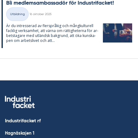
Bli med­lem­sam­bas­sa­dör för In­du­stri­fac­ket!
Skriven
Utbildning
16 oktober 2025
Kategorier
Är du in­tres­se­rad av fler­språ­kig och mång­kul­tu­rell
fack­lig verk­sam­het, att vär­na om rät­tig­he­ter­na för ar­
bets­ta­ga­re med ut­ländsk bak­grund, att öka kun­ska­
pen om ar­bets­li­vet och att...
Industrifacket rf
Hagnäskajen 1