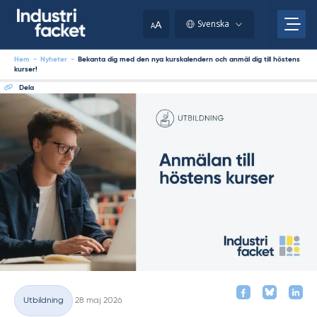
Skip
to
A
Svenska
A
content
Hem
-
Nyheter
-
Bekanta dig med den nya kurskalendern och anmäl dig till höstens
kurser!
Dela
Skriven
Utbildning
28 maj 2026
Kategorier