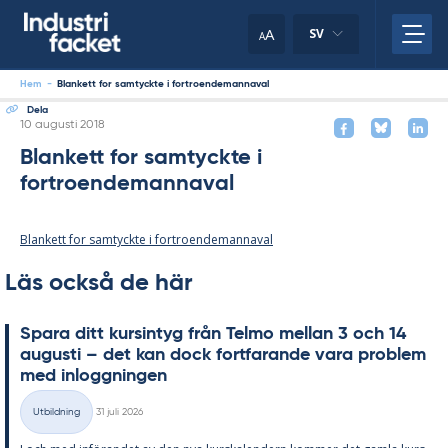
Skip
to
A
SV
A
content
Hem
-
Blankett for samtyckte i fortroendemannaval
Dela
Skriven
10 augusti 2018
Blankett for samtyckte i
fortroendemannaval
Blankett for samtyckte i fortroendemannaval
Läs också de här
Spa­ra ditt kursin­tyg från Tel­mo mel­lan 3 och 14
au­gusti – det kan dock fort­fa­ran­de vara pro­blem
med in­logg­ning­en
Skriven
Utbildning
31 juli 2026
Kategorier