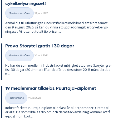
cy­kel­be­lys­nings­set!
Skriven
Medlemsförmåner
10 juni 2026
Kategorier
An­mäl dig till ut­lott­ning­en i In­du­stri­fac­kets mo­bil­med­lems­kort se­nast
den 9 au­gusti 2026, så kan du vin­na ett upp­ladd­nings­bart cy­kel­be­lys­
nings­set. Vi lot­tar ut to­talt tio pri­ser....
Prova Sto­ry­tel gra­tis i 30 da­gar
Skriven
Medlemsförmåner
10 juni 2026
Kategorier
Nu har du som med­lem i In­du­stri­fac­ket möj­lig­het att prova Sto­ry­tel gra­
tis i 30 da­gar (20 tim­mar). Ef­ter det får du dess­utom 20 % må­nads­ra­ba­
tt...
19 med­lem­mar till­de­las Pu­ur­ta­ja-di­plo­met
Skriven
Fackförbund
9 juni 2026
Kategorier
In­du­stri­fac­kets Pu­ur­ta­ja-diplom till­de­las i år till 19 per­so­ner. Grat­tis till
er alla! De som till­de­las diplom och de­ras fackav­del­ning kom­mer att få
e-post inom kort....