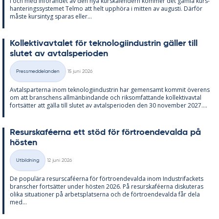
I och med in­fö­ran­det av den nya kurska­len­dern kom­mer det gam­la kurs­
han­te­rings­sy­ste­met Tel­mo att helt upp­hö­ra i mit­ten av au­gusti. Där­för
mås­te kursin­tyg spa­ras el­ler...
Kol­lek­tivav­ta­let för tek­no­lo­gi­in­du­strin gäl­ler till
slu­tet av av­tal­s­pe­ri­o­den
Skriven
Pressmeddelanden
15 juni 2026
Kategorier
Av­tals­par­ter­na inom tek­no­lo­gi­in­du­strin har ge­men­samt kom­mit över­ens
om att bran­schens all­män­bin­dan­de och riksom­fat­tan­de kol­lek­tivav­tal
fort­sät­ter att gäl­la till slu­tet av av­tal­s­pe­ri­o­den den 30 no­vem­ber 2027....
Re­surskafé­er­na ett stöd för för­tro­en­de­val­da på
hös­ten
Skriven
Utbildning
12 juni 2026
Kategorier
De po­pu­lä­ra re­surscafé­er­na för för­tro­en­de­val­da inom In­du­stri­fac­kets
branscher fort­sät­ter un­der hös­ten 2026. På re­surskafé­er­na dis­ku­te­ras
oli­ka si­tu­a­tio­ner på ar­bets­plat­ser­na och de för­tro­en­de­val­da får dela
med...