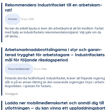
Re­kom­men­de­ra In­du­stri­fac­ket till en ar­bets­kam­
rat!
Skriven
Nyheter
10 juni 2026
Kategorier
Nu kan du en­kelt bju­da in även din ar­bets­kam­rat att bli med­lem i fac­ket
med hjälp av In­du­stri­fac­kets re­kom­men­da­tions­tjänst. Välj själv om du
vill skic­ka...
Ar­bets­mark­nads­brotts­ling­ar­na i styr och ga­ran­
te­rad trygg­het för ar­bets­ta­ga­re – In­du­stri­fac­kets
mål för föl­jan­de riks­dags­pe­ri­od
Skriven
Pressmeddelanden
10 juni 2026
Kategorier
Fin­lan­ds störs­ta fack­för­bund, In­du­stri­fac­ket, krä­ver att föl­jan­de re­ge­ring
slår in på en an­nan rikt­ning än den nu­va­ran­de re­ge­ring­en Orpo i ar­bets­
livs­po­li­ti­ken. I spet­sen för fac­kets...
Riksdagsval
Lad­da ner mo­bil­med­lems­kor­tet och an­mäl dig till
ut­lott­ning­en – du kan vin­na ett upp­ladd­nings­bart