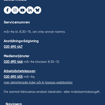
Facebook
Instagram
Youtube
LinkedIn
Bluesky
Servicenumren
må–fre kl. 8.30–15, om inte annat nämns
Anställningsrådgivning
020 690 447
Medlemstjänster
020 690 446
må–fre klockan 8.30–12
Arbetslöshetskassan
020 690 455
må–fre,
mer detaljerade tider på A-kassas webbplats
För samtal faktureras endast lokalnäts- eller mobilsamtalsavgift.
Navigera