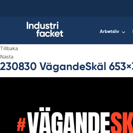
Skip
to
content
Arbetsliv
Tillbaka
Nästa
230830 VägandeSkäl 653×