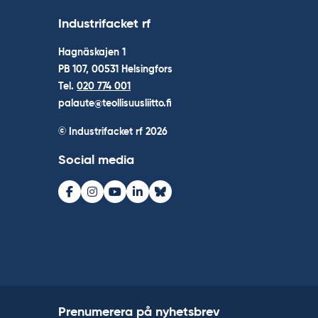
Industrifacket rf
Hagnäskajen 1
PB 107, 00531 Helsingfors
Tel.
020 774 001
palaute@teollisuusliitto.fi
© Industrifacket rf
2026
Social media
Facebook
Instagram
Youtube
LinkedIn
Bluesky
Prenumerera på nyhetsbrev