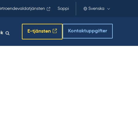
örtroendevaldatjänsten
Soppi
Svenska
Kontaktuppgifter
E-tjänsten
ök