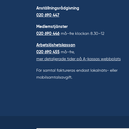
Anställningsrådgivning
020 690 447
Medlemstjänster
020 690 446
må–fre klockan 8.30–12
Arbetslöshetskassan
020 690 455
må–fre,
mer detaljerade tider på A-kassas webbplats
För samtal faktureras endast lokalnäts- eller
mobilsamtalsavgift.