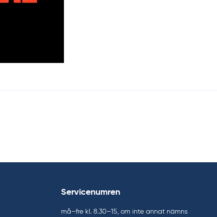
Servicenumren
må–fre kl. 8.30–15, om inte annat nämns