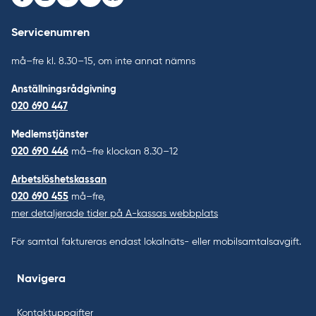
Facebook
Instagram
Youtube
LinkedIn
Bluesky
Servicenumren
må–fre kl. 8.30–15, om inte annat nämns
Anställningsrådgivning
020 690 447
Medlemstjänster
020 690 446
må–fre klockan 8.30–12
Arbetslöshetskassan
020 690 455
må–fre,
mer detaljerade tider på A-kassas webbplats
För samtal faktureras endast lokalnäts- eller mobilsamtalsavgift.
Navigera
Kontaktuppgifter