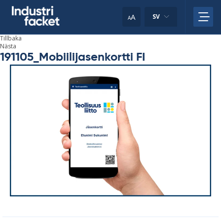
Skip
to
A
SV
A
content
Tillbaka
Nästa
191105_Mobiilijasenkortti FI