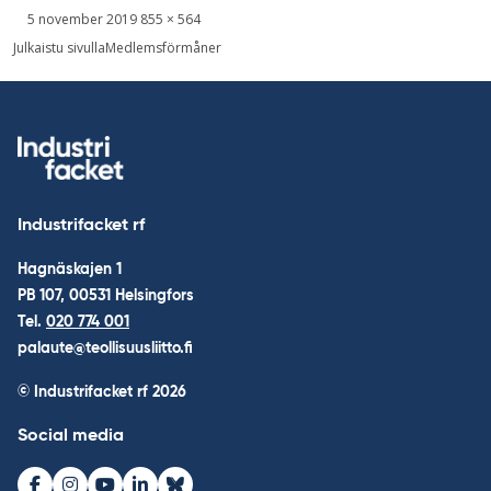
Skriven
Bild
5 november 2019
855 × 564
i
Inläggsnavigering
Julkaistu sivulla
Medlemsförmåner
full
storlek
Industrifacket rf
Hagnäskajen 1
PB 107, 00531 Helsingfors
Tel.
020 774 001
palaute@teollisuusliitto.fi
© Industrifacket rf
2026
Social media