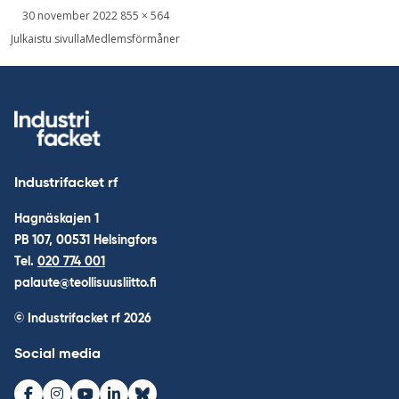
Skriven
Bild
30 november 2022
855 × 564
i
Inläggsnavigering
Julkaistu sivulla
Medlemsförmåner
full
storlek
Industrifacket rf
Hagnäskajen 1
PB 107, 00531 Helsingfors
Tel.
020 774 001
palaute@teollisuusliitto.fi
© Industrifacket rf
2026
Social media