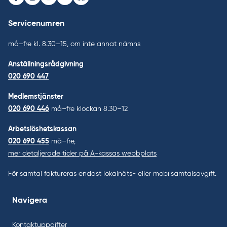
Facebook
Instagram
Youtube
LinkedIn
Bluesky
Servicenumren
må–fre kl. 8.30–15, om inte annat nämns
Anställningsrådgivning
020 690 447
Medlemstjänster
020 690 446
må–fre klockan 8.30–12
Arbetslöshetskassan
020 690 455
må–fre,
mer detaljerade tider på A-kassas webbplats
För samtal faktureras endast lokalnäts- eller mobilsamtalsavgift.
Navigera
Kontaktuppgifter