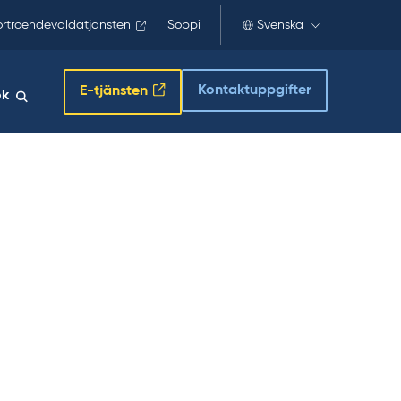
örtroendevaldatjänsten
Soppi
Svenska
Kontaktuppgifter
E-tjänsten
ök