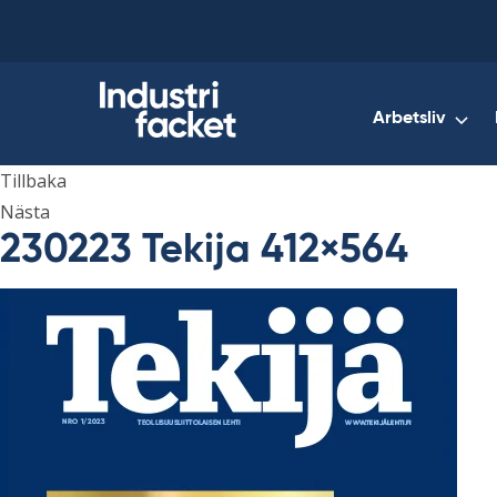
Skip
to
content
Arbetsliv
Tillbaka
Nästa
230223 Tekija 412×564