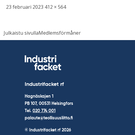
Skriven
Bild
23 februari 2023
412 × 564
i
full
Inläggsnavigering
storlek
Julkaistu sivulla
Medlemsförmåner
Industrifacket rf
Hagnäskajen 1
PB 107, 00531 Helsingfors
Tel.
020 774 001
palaute@teollisuusliitto.fi
© Industrifacket rf
2026