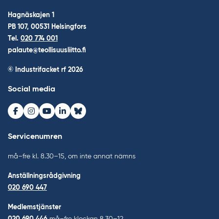
Hagnäskajen 1
PB 107, 00531 Helsingfors
Tel.
020 774 001
palaute@teollisuusliitto.fi
© Industrifacket rf
2026
Social media
Facebook
Instagram
Youtube
LinkedIn
Bluesky
Servicenumren
må–fre kl. 8.30–15, om inte annat nämns
Anställningsrådgivning
020 690 447
Medlemstjänster