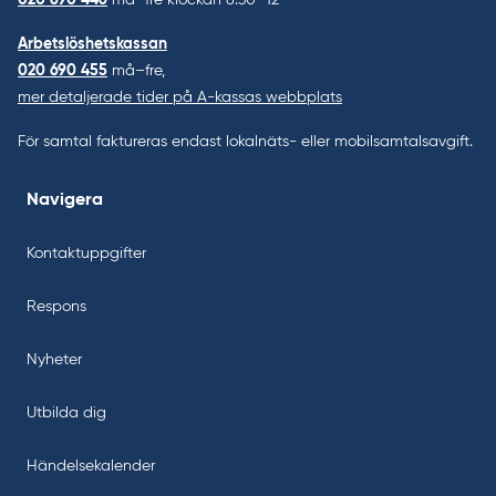
020 690 446
må–fre klockan 8.30–12
Arbetslöshetskassan
020 690 455
må–fre,
mer detaljerade tider på A-kassas webbplats
För samtal faktureras endast lokalnäts- eller mobilsamtalsavgift.
Navigera
Kontaktuppgifter
Respons
Nyheter
Utbilda dig
Händelsekalender