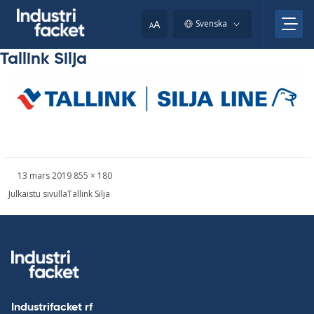
Skip
to
A
Svenska
A
content
Tallink Silja
Skriven
Bild
13 mars 2019
855 × 180
i
Inläggsnavigering
Julkaistu sivulla
Tallink Silja
full
storlek
Industrifacket rf