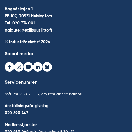
Hagnäskajen 1
PB 107, 00531 Helsingfors
Tel.
020 774 001
palaute@teollisuusliitto.fi
© Industrifacket rf
2026
Social media
Facebook
Instagram
Youtube
LinkedIn
Bluesky
Servicenumren
må–fre kl. 8.30–15, om inte annat nämns
Anställningsrådgivning
020 690 447
Medlemstjänster