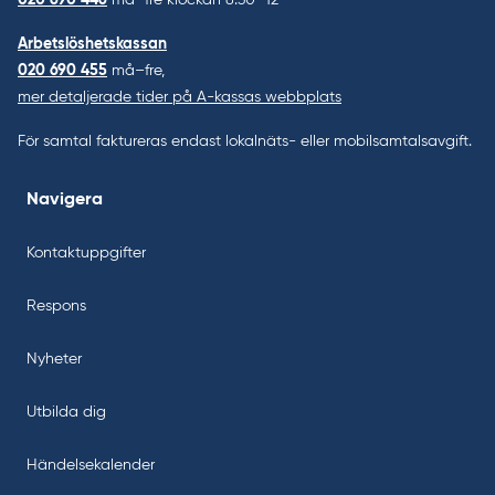
020 690 446
må–fre klockan 8.30–12
Arbetslöshetskassan
020 690 455
må–fre,
mer detaljerade tider på A-kassas webbplats
För samtal faktureras endast lokalnäts- eller mobilsamtalsavgift.
Navigera
Kontaktuppgifter
Respons
Nyheter
Utbilda dig
Händelsekalender