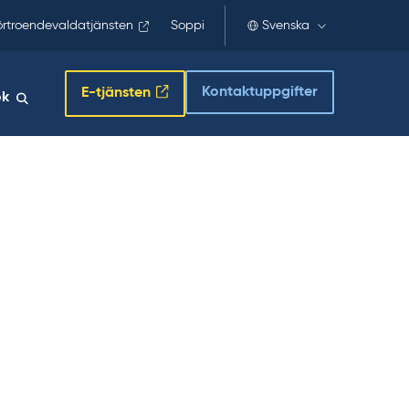
örtroendevaldatjänsten
Soppi
Svenska
Kontaktuppgifter
E-tjänsten
ök