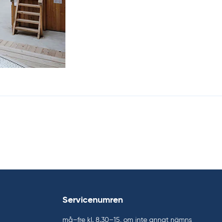
Servicenumren
må–fre kl. 8.30–15, om inte annat nämns