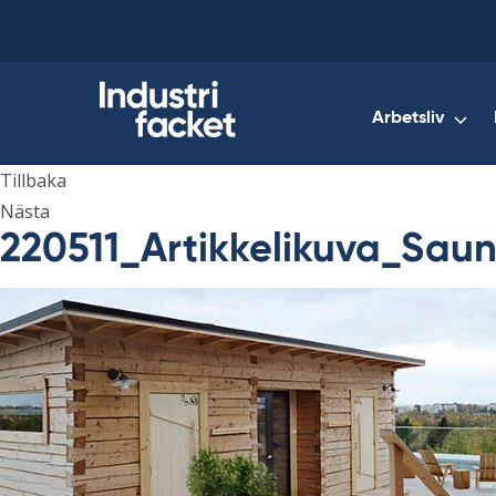
Skip
to
content
Arbetsliv
Tillbaka
Nästa
220511_Artikkelikuva_Sau