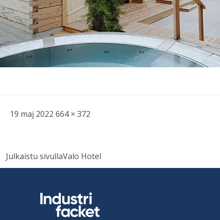
Skriven
Bild
19 maj 2022
664 × 372
i
full
Inläggsnavigering
storlek
Julkaistu sivulla
Valo Hotel