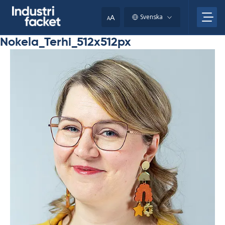
Skip
to
A
Svenska
A
content
Nokela_Terhi_512x512px