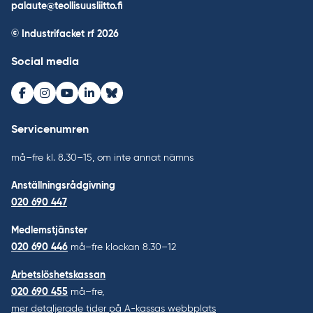
palaute@teollisuusliitto.fi
© Industrifacket rf
2026
Social media
Facebook
Instagram
Youtube
LinkedIn
Bluesky
Servicenumren
må–fre kl. 8.30–15, om inte annat nämns
Anställningsrådgivning
020 690 447
Medlemstjänster
020 690 446
må–fre klockan 8.30–12
Arbetslöshetskassan
020 690 455
må–fre,
mer detaljerade tider på A-kassas webbplats