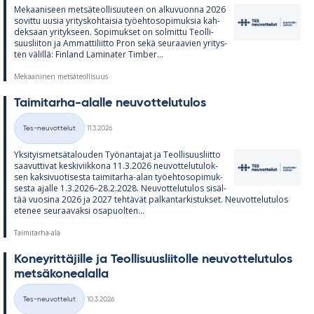
Me­kaa­ni­seen met­sä­teol­li­suu­teen on al­ku­vuonna 2026
so­vittu uusia yri­tys­koh­tai­sia työ­eh­to­so­pi­muk­sia kah­
dek­saan yri­tyk­seen. So­pi­muk­set on sol­mittu Teol­li­
suus­lii­ton ja Am­mat­ti­liitto Pron sekä seu­raa­vien yri­tys­
ten vä­lillä: Fin­land La­mi­na­ter Tim­ber...
Mekaaninen metsäteollisuus
Tai­mi­tarha-alalle neu­vot­te­lu­tu­los
Kirjoitettu
Tes-neuvottelut
11.3.2026
Kategoriat
Yk­si­tyis­met­sä­ta­lou­den Työ­nan­ta­jat ja Teol­li­suus­liitto
saa­vut­ti­vat kes­ki­viik­kona 11.3.2026 neu­vot­te­lu­tu­lok­
sen kak­si­vuo­ti­sesta tai­mi­tarha-alan työ­eh­to­so­pi­muk­
sesta ajalle 1.3.2026–28.2.2028. Neu­vot­te­lu­tu­los si­säl­
tää vuo­sina 2026 ja 2027 teh­tä­vät pal­kan­tar­kis­tuk­set. Neu­vot­te­lu­tu­los
ete­nee seu­raa­vaksi os­a­puol­ten...
Taimitarha-ala
Ko­ney­rit­tä­jille ja Teol­li­suus­lii­tolle neu­vot­te­lu­tu­los
met­sä­ko­nea­lalla
Kirjoitettu
Tes-neuvottelut
10.3.2026
Kategoriat