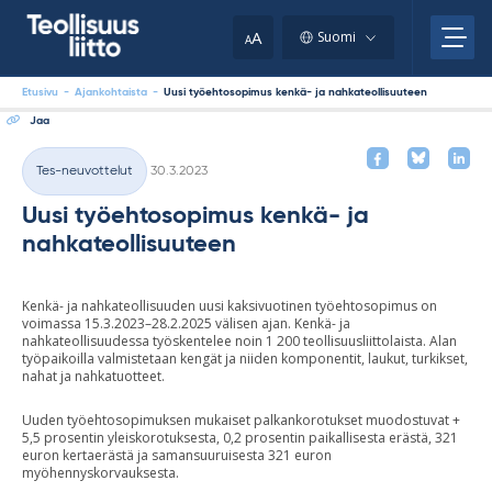
Skip
your
to
A
Suomi
A
content
clipboard.)
Etusivu
-
Ajankohtaista
-
Uusi työehtosopimus kenkä- ja nahkateollisuuteen
Jaa
Kirjoitettu
Tes-neuvottelut
30.3.2023
Kategoriat
Uusi työehtosopimus kenkä- ja
nahkateollisuuteen
Kenkä- ja nahkateollisuuden uusi kaksivuotinen työehtosopimus on
voimassa 15.3.2023–28.2.2025 välisen ajan. Kenkä- ja
nahkateollisuudessa työskentelee noin 1 200 teollisuusliittolaista. Alan
työpaikoilla valmistetaan kengät ja niiden komponentit, laukut, turkikset,
nahat ja nahkatuotteet.
Uuden työehtosopimuksen mukaiset palkankorotukset muodostuvat +
5,5 prosentin yleiskorotuksesta, 0,2 prosentin paikallisesta erästä, 321
euron kertaerästä ja samansuuruisesta 321 euron
myöhennyskorvauksesta.