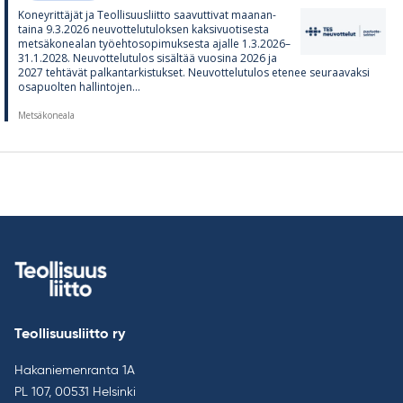
Ko­ney­rit­tä­jät ja Teol­li­suus­liitto saa­vut­ti­vat maa­nan­
taina 9.3.2026 neu­vot­te­lu­tu­lok­sen kak­si­vuo­ti­sesta
met­sä­ko­nea­lan työ­eh­to­so­pi­muk­sesta ajalle 1.3.2026–
31.1.2028. Neu­vot­te­lu­tu­los si­säl­tää vuo­sina 2026 ja
2027 teh­tä­vät pal­kan­tar­kis­tuk­set. Neu­vot­te­lu­tu­los ete­nee seu­raa­vaksi
os­a­puol­ten hal­lin­to­jen...
Metsäkoneala
Teollisuusliitto ry
Hakaniemenranta 1A
PL 107, 00531 Helsinki