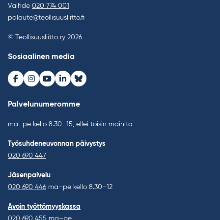
Vaihde
020 774 001
palaute@teollisuusliitto.fi
© Teollisuusliitto ry 2026
Sosiaalinen media
Facebook
Instagram
Youtube
LinkedIn
Bluesky
Palvelunumeromme
ma–pe kello 8.30–15, ellei toisin mainita
Työsuhdeneuvonnan päivystys
020 690 447
Jäsenpalvelu
020 690 446
ma–pe kello 8.30–12
Avoin työttömyyskassa
020 690 455
ma–pe,