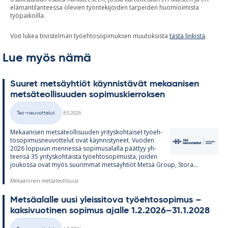
elämäntilanteessa olevien työntekijöiden tarpeiden huomioimista
työpaikoilla.
Voit lukea tiivistelmän työehtosopimuksen muutoksista
tästä linkistä
.
Lue myös nämä
Suu­ret met­säyh­tiöt käyn­nis­tä­vät me­kaa­ni­sen
met­sä­teol­li­suu­den so­pi­mus­kier­rok­sen
Kirjoitettu
Tes-neuvottelut
8.5.2026
Kategoriat
Me­kaa­ni­sen met­sä­teol­li­suu­den yri­tys­koh­tai­set työ­eh­
to­so­pi­mus­neu­vot­te­lut ovat käyn­nis­ty­neet. Vuo­den
2026 lop­puun men­nessä so­pi­musa­lalla päät­tyy yh­
teensä 35 yri­tys­koh­taista työ­eh­to­so­pi­musta, joi­den
jou­kossa ovat myös suu­rim­mat met­säyh­tiöt Metsä Group, Stora...
Mekaaninen metsäteollisuus
Met­sä­alalle uusi yleis­si­tova työ­eh­to­so­pi­mus –
kak­si­vuo­ti­nen so­pi­mus ajalle 1.2.2026–31.1.2028
Kirjoitettu