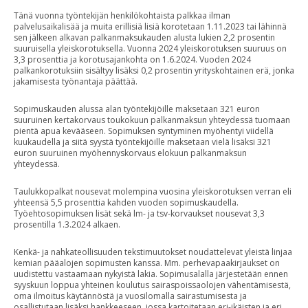
Tänä vuonna työntekijän henkilökohtaista palkkaa ilman
palvelusaikalisää ja muita erillisiä lisiä korotetaan 1.11.2023 tai lähinnä
sen jälkeen alkavan palkanmaksukauden alusta lukien 2,2 prosentin
suuruisella yleiskorotuksella. Vuonna 2024 yleiskorotuksen suuruus on
3,3 prosenttia ja korotusajankohta on 1.6.2024. Vuoden 2024
palkankorotuksiin sisältyy lisäksi 0,2 prosentin yrityskohtainen erä, jonka
jakamisesta työnantaja päättää.
Sopimuskauden alussa alan työntekijöille maksetaan 321 euron
suuruinen kertakorvaus toukokuun palkanmaksun yhteydessä tuomaan
pientä apua kevääseen. Sopimuksen syntyminen myöhentyi viidellä
kuukaudella ja siitä syystä työntekijöille maksetaan vielä lisäksi 321
euron suuruinen myöhennyskorvaus elokuun palkanmaksun
yhteydessä.
Taulukkopalkat nousevat molempina vuosina yleiskorotuksen verran eli
yhteensä 5,5 prosenttia kahden vuoden sopimuskaudella.
Työehtosopimuksen lisät sekä lm- ja tsv-korvaukset nousevat 3,3
prosentilla 1.3.2024 alkaen.
Kenkä- ja nahkateollisuuden tekstimuutokset noudattelevat yleistä linjaa
kemian pääalojen sopimusten kanssa. Mm. perhevapaakirjaukset on
uudistettu vastaamaan nykyistä lakia. Sopimusalalla järjestetään ennen
syyskuun loppua yhteinen koulutus sairaspoissaolojen vähentämisestä,
oma ilmoitus käytännöstä ja vuosilomalla sairastumisesta ja
osallistutaan lisäksi hankkeeseen, jossa kartoitetaan eri-ikäisten ja eri