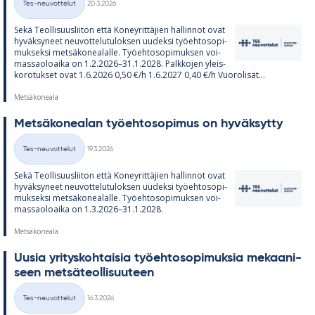
Tes-neuvottelut
20.3.2026
Kategoriat
Sekä Teol­li­suus­lii­ton että Ko­ney­rit­tä­jien hal­lin­not ovat
hy­väk­sy­neet neu­vot­te­lu­tu­lok­sen uu­deksi työ­eh­to­so­pi­
muk­seksi met­sä­ko­nea­lalle. Työ­eh­to­so­pi­muk­sen voi­
mas­sao­loaika on 1.2.2026–31.1.2028. Palk­ko­jen yleis­
ko­ro­tuk­set ovat 1.6.2026 0,50 €/h 1.6.2027 0,40 €/h Vuo­ro­li­sät...
Metsäkoneala
Met­sä­ko­nea­lan työ­eh­to­so­pi­mus on hy­väk­sytty
Kirjoitettu
Tes-neuvottelut
19.3.2026
Kategoriat
Sekä Teol­li­suus­lii­ton että Ko­ney­rit­tä­jien hal­lin­not ovat
hy­väk­sy­neet neu­vot­te­lu­tu­lok­sen uu­deksi työ­eh­to­so­pi­
muk­seksi met­sä­ko­nea­lalle. Työ­eh­to­so­pi­muk­sen voi­
mas­sao­loaika on 1.3.2026–31.1.2028.
Metsäkoneala
Uusia yri­tys­koh­tai­sia työ­eh­to­so­pi­muk­sia me­kaa­ni­
seen met­sä­teol­li­suu­teen
Kirjoitettu
Tes-neuvottelut
16.3.2026
Kategoriat