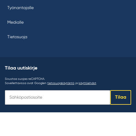
Työnantajalle
Medialle
Tietosuoja
Tilaa uutiskirje
Sivustoa suojaa reCAPTCHA.
Sovellettavissa ovat Googlen
tietosuojakäytäntö
ja
käyttöehdot
.
Tilaa
Tilaa
uutiskirje: