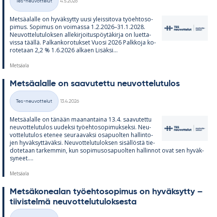
Tes-neuvottelut
4.5.2026
Kategoriat
Met­sä­alalle on hy­väk­sytty uusi yleis­si­tova työ­eh­to­so­
pi­mus. So­pi­mus on voi­massa 1.2.2026–31.1.2028.
Neu­vot­te­lu­tu­lok­sen al­le­kir­joi­tus­pöy­tä­kirja on luet­ta­
vissa täällä. Pal­kan­ko­ro­tuk­set Vuosi 2026 Palk­koja ko­
ro­te­taan 2,2 % 1.6.2026 al­kaen Li­säksi...
Metsäala
Met­sä­alalle on saa­vu­tettu neu­vot­te­lu­tu­los
Kirjoitettu
Tes-neuvottelut
13.4.2026
Kategoriat
Met­sä­alalle on tä­nään maa­nan­taina 13.4. saa­vu­tettu
neu­vot­te­lu­tu­los uu­deksi työ­eh­to­so­pi­muk­seksi. Neu­
vot­te­lu­tu­los ete­nee seu­raa­vaksi os­a­puol­ten hal­lin­to­
jen hy­väk­syt­tä­väksi. Neu­vot­te­lu­tu­lok­sen si­säl­löstä tie­
do­te­taan tar­kem­min, kun so­pi­mus­os­a­puol­ten hal­lin­not ovat sen hy­väk­
sy­neet....
Metsäala
Met­sä­ko­nea­lan työ­eh­to­so­pi­mus on hy­väk­sytty –
tii­vis­telmä neu­vot­te­lu­tu­lok­sesta
Kirjoitettu