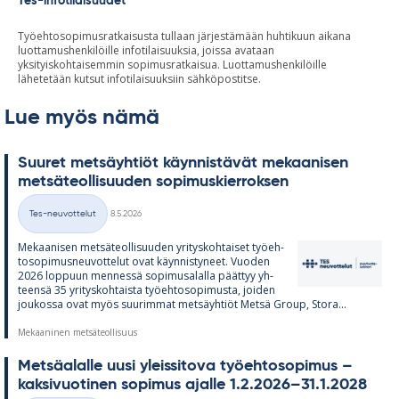
Tes-infotilaisuudet
Työehtosopimusratkaisusta tullaan järjestämään huhtikuun aikana
luottamushenkilöille infotilaisuuksia, joissa avataan
yksityiskohtaisemmin sopimusratkaisua. Luottamushenkilöille
lähetetään kutsut infotilaisuuksiin sähköpostitse.
Lue myös nämä
Suu­ret met­säyh­tiöt käyn­nis­tä­vät me­kaa­ni­sen
met­sä­teol­li­suu­den so­pi­mus­kier­rok­sen
Kirjoitettu
Tes-neuvottelut
8.5.2026
Kategoriat
Me­kaa­ni­sen met­sä­teol­li­suu­den yri­tys­koh­tai­set työ­eh­
to­so­pi­mus­neu­vot­te­lut ovat käyn­nis­ty­neet. Vuo­den
2026 lop­puun men­nessä so­pi­musa­lalla päät­tyy yh­
teensä 35 yri­tys­koh­taista työ­eh­to­so­pi­musta, joi­den
jou­kossa ovat myös suu­rim­mat met­säyh­tiöt Metsä Group, Stora...
Mekaaninen metsäteollisuus
Met­sä­alalle uusi yleis­si­tova työ­eh­to­so­pi­mus –
kak­si­vuo­ti­nen so­pi­mus ajalle 1.2.2026–31.1.2028