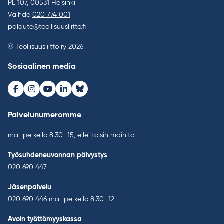
PL 107, 00531 Helsinki
Vaihde
020 774 001
palaute@teollisuusliitto.fi
© Teollisuusliitto ry 2026
Sosiaalinen media
Facebook
Instagram
Youtube
LinkedIn
Bluesky
Palvelunumeromme
ma–pe kello 8.30–15, ellei toisin mainita
Työsuhdeneuvonnan päivystys
020 690 447
Jäsenpalvelu
020 690 446
ma–pe kello 8.30–12
Avoin työttömyyskassa