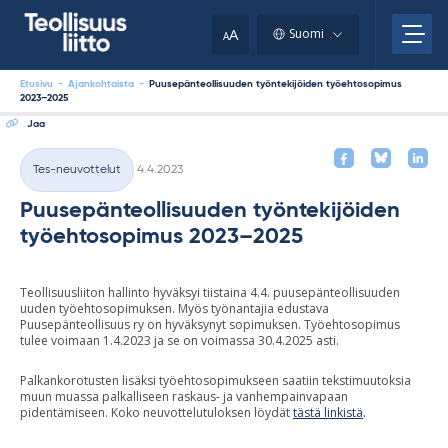
Skip
your
to
A
Suomi
A
content
clipboard.)
Etusivu
-
Ajankohtaista
-
Puusepänteollisuuden työntekijöiden työehtosopimus
2023–2025
Jaa
Kirjoitettu
Tes-neuvottelut
4.4.2023
Kategoriat
Puusepänteollisuuden työntekijöiden
työehtosopimus 2023–2025
Teollisuusliiton hallinto hyväksyi tiistaina 4.4. puusepänteollisuuden
uuden työehtosopimuksen. Myös työnantajia edustava
Puusepänteollisuus ry on hyväksynyt sopimuksen. Työehtosopimus
tulee voimaan 1.4.2023 ja se on voimassa 30.4.2025 asti.
Palkankorotusten lisäksi työehtosopimukseen saatiin tekstimuutoksia
muun muassa palkalliseen raskaus- ja vanhempainvapaan
pidentämiseen. Koko neuvottelutuloksen löydät
tästä linkistä
.