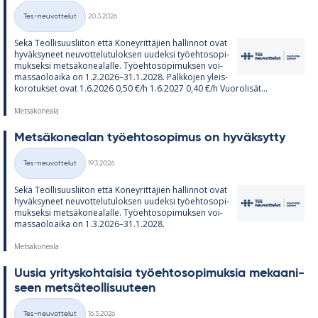
Kirjoitettu
Tes-neuvottelut
20.3.2026
Kategoriat
Sekä Teol­li­suus­lii­ton että Ko­ney­rit­tä­jien hal­lin­not ovat
hy­väk­sy­neet neu­vot­te­lu­tu­lok­sen uu­deksi työ­eh­to­so­pi­
muk­seksi met­sä­ko­nea­lalle. Työ­eh­to­so­pi­muk­sen voi­
mas­sao­loaika on 1.2.2026–31.1.2028. Palk­ko­jen yleis­
ko­ro­tuk­set ovat 1.6.2026 0,50 €/h 1.6.2027 0,40 €/h Vuo­ro­li­sät...
Metsäkoneala
Met­sä­ko­nea­lan työ­eh­to­so­pi­mus on hy­väk­sytty
Kirjoitettu
Tes-neuvottelut
19.3.2026
Kategoriat
Sekä Teol­li­suus­lii­ton että Ko­ney­rit­tä­jien hal­lin­not ovat
hy­väk­sy­neet neu­vot­te­lu­tu­lok­sen uu­deksi työ­eh­to­so­pi­
muk­seksi met­sä­ko­nea­lalle. Työ­eh­to­so­pi­muk­sen voi­
mas­sao­loaika on 1.3.2026–31.1.2028.
Metsäkoneala
Uusia yri­tys­koh­tai­sia työ­eh­to­so­pi­muk­sia me­kaa­ni­
seen met­sä­teol­li­suu­teen
Kirjoitettu
Tes-neuvottelut
16.3.2026