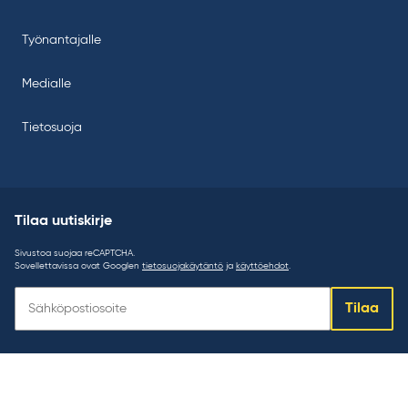
Työnantajalle
Medialle
Tietosuoja
Tilaa uutiskirje
Sivustoa suojaa reCAPTCHA.
Sovellettavissa ovat Googlen
tietosuojakäytäntö
ja
käyttöehdot
.
Tilaa
Tilaa
uutiskirje: