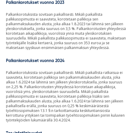
Palkankorotukset vuonna 2023
Palkankorotuksista sovitaan paikallisesti. Mikäli paikallista
palkkasopimusta ei saavuteta, korotetaan palkkoja sen
palkanmaksukauden alusta, joka alkaa 1.8.2023 tai lähinnä sen jälkeen
yleiskorotuksella, jonka suuruus on 3,5 %. Palkankorotusten yhteydessä
korotetaan aikapalkkoja, vuorolisiä ynnä muita yleiskorotuksen
suuruudella. Mikäli paikallista palkkasopimusta ei saavuteta, maksetaan
työntekijälle lisäksi kertaerä, jonka suuruus on 353 euroa ja se
maksetaan syyskuun ensimmäisen palkanmaksun yhteydessä.
Palkankorotukset vuonna 2024
Palkankorotuksista sovitaan paikallisesti. Mikäli paikallista ratkaisua ei
saavuteta, korotetaan palkkoja sen palkanmaksukauden alusta, joka
alkaa 1.6.2024 tai lähinnä sen jälkeen yleiskorotuksella, jonka suuruus
on 2,25 %. Palkankorotusten yhteydessä korotetaan aikapalkkoja,
vuorolisiä yms. yleiskorotuksen suuruudella. Mikäli paikallista
palkkasopimusta ei saavuteta, korotetaan palkkoja lisäksi sen
palkanmaksukauden alusta, joka alkaa 1.6.2024 tai lähinnä sen jälkeen
paikallisella erällä, jonka suuruus on 0,25 % keskimääräisestä
työehtosopimuksen 13.1 §:n tarkoittamasta keskituntiansiosta
kerrottuna yrityksen tai toimipaikan työehtosopimuksen piiriin kuluvien
työntekijöiden lukumäärällä 30.4.2024.