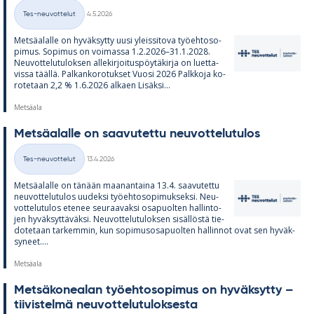
Kirjoitettu
Tes-neuvottelut
4.5.2026
Kategoriat
Met­sä­alalle on hy­väk­sytty uusi yleis­si­tova työ­eh­to­so­
pi­mus. So­pi­mus on voi­massa 1.2.2026–31.1.2028.
Neu­vot­te­lu­tu­lok­sen al­le­kir­joi­tus­pöy­tä­kirja on luet­ta­
vissa täällä. Pal­kan­ko­ro­tuk­set Vuosi 2026 Palk­koja ko­
ro­te­taan 2,2 % 1.6.2026 al­kaen Li­säksi...
Metsäala
Met­sä­alalle on saa­vu­tettu neu­vot­te­lu­tu­los
Kirjoitettu
Tes-neuvottelut
13.4.2026
Kategoriat
Met­sä­alalle on tä­nään maa­nan­taina 13.4. saa­vu­tettu
neu­vot­te­lu­tu­los uu­deksi työ­eh­to­so­pi­muk­seksi. Neu­
vot­te­lu­tu­los ete­nee seu­raa­vaksi os­a­puol­ten hal­lin­to­
jen hy­väk­syt­tä­väksi. Neu­vot­te­lu­tu­lok­sen si­säl­löstä tie­
do­te­taan tar­kem­min, kun so­pi­mus­os­a­puol­ten hal­lin­not ovat sen hy­väk­
sy­neet....
Metsäala
Met­sä­ko­nea­lan työ­eh­to­so­pi­mus on hy­väk­sytty –
tii­vis­telmä neu­vot­te­lu­tu­lok­sesta