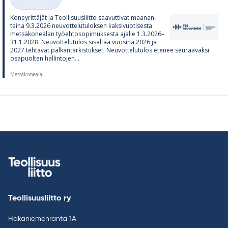
Kategoriat
Ko­ney­rit­tä­jät ja Teol­li­suus­liitto saa­vut­ti­vat maa­nan­
taina 9.3.2026 neu­vot­te­lu­tu­lok­sen kak­si­vuo­ti­sesta
met­sä­ko­nea­lan työ­eh­to­so­pi­muk­sesta ajalle 1.3.2026–
31.1.2028. Neu­vot­te­lu­tu­los si­säl­tää vuo­sina 2026 ja
2027 teh­tä­vät pal­kan­tar­kis­tuk­set. Neu­vot­te­lu­tu­los ete­nee seu­raa­vaksi
os­a­puol­ten hal­lin­to­jen...
Metsäkoneala
Teollisuusliitto ry
Hakaniemenranta 1A