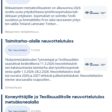
Kategoriat
Me­kaa­ni­seen met­sä­teol­li­suu­teen on al­ku­vuonna 2026
so­vittu uusia yri­tys­koh­tai­sia työ­eh­to­so­pi­muk­sia kah­
dek­saan yri­tyk­seen. So­pi­muk­set on sol­mittu Teol­li­
suus­lii­ton ja Am­mat­ti­liitto Pron sekä seu­raa­vien yri­tys­
ten vä­lillä: Fin­land La­mi­na­ter Tim­ber...
Mekaaninen metsäteollisuus
Tai­mi­tarha-alalle neu­vot­te­lu­tu­los
Kirjoitettu
Tes-neuvottelut
11.3.2026
Kategoriat
Yk­si­tyis­met­sä­ta­lou­den Työ­nan­ta­jat ja Teol­li­suus­liitto
saa­vut­ti­vat kes­ki­viik­kona 11.3.2026 neu­vot­te­lu­tu­lok­
sen kak­si­vuo­ti­sesta tai­mi­tarha-alan työ­eh­to­so­pi­muk­
sesta ajalle 1.3.2026–28.2.2028. Neu­vot­te­lu­tu­los si­säl­
tää vuo­sina 2026 ja 2027 teh­tä­vät pal­kan­tar­kis­tuk­set. Neu­vot­te­lu­tu­los
ete­nee seu­raa­vaksi os­a­puol­ten...
Taimitarha-ala
Ko­ney­rit­tä­jille ja Teol­li­suus­lii­tolle neu­vot­te­lu­tu­los
met­sä­ko­nea­lalla
Kirjoitettu
Tes-neuvottelut
10.3.2026