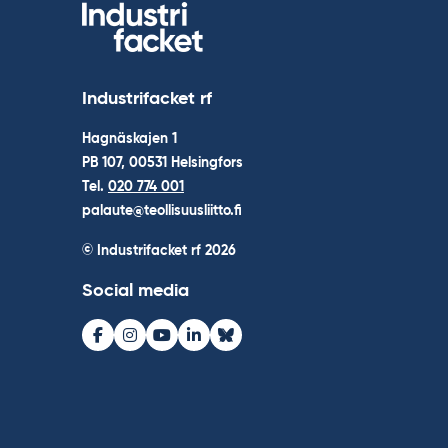
Industrifacket rf
Hagnäskajen 1
PB 107, 00531 Helsingfors
Tel.
020 774 001
palaute@teollisuusliitto.fi
© Industrifacket rf
2026
Social media
Facebook
Instagram
Youtube
LinkedIn
Bluesky