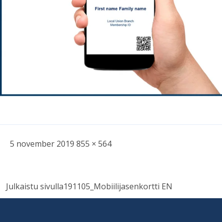
Skriven
Bild
5 november 2019
855 × 564
i
full
Inläggsnavigering
storlek
Julkaistu sivulla
191105_Mobiilijasenkortti EN