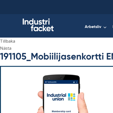
Skip
to
content
Arbetsliv
Tillbaka
Nästa
191105_Mobiilijasenkortti E