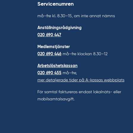
Servicenumren
må–fre kl. 8.30–15, om inte annat nämns
Anställningsrådgivning
020 690 447
Medlemstjänster
020 690 446
må–fre klockan 8.30–12
Arbetslöshetskassan
020 690 455
må–fre,
mer detaljerade tider på A-kassas webbplats
För samtal faktureras endast lokalnäts- eller
mobilsamtalsavgift.