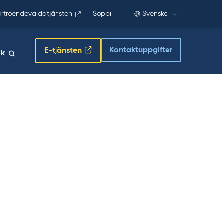
örtroendevaldatjänsten
Soppi
Svenska
Kontaktuppgifter
E-tjänsten
ök