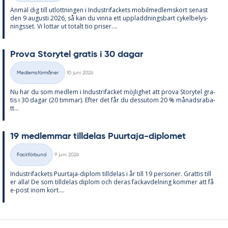
An­mäl dig till ut­lott­ning­en i In­du­stri­fac­kets mo­bil­med­lems­kort se­nast
den 9 au­gusti 2026, så kan du vin­na ett upp­ladd­nings­bart cy­kel­be­lys­
nings­set. Vi lot­tar ut to­talt tio pri­ser....
Prova Sto­ry­tel gra­tis i 30 da­gar
Skriven
Medlemsförmåner
10 juni 2026
Kategorier
Nu har du som med­lem i In­du­stri­fac­ket möj­lig­het att prova Sto­ry­tel gra­
tis i 30 da­gar (20 tim­mar). Ef­ter det får du dess­utom 20 % må­nads­ra­ba­
tt...
19 med­lem­mar till­de­las Pu­ur­ta­ja-di­plo­met
Skriven
Fackförbund
9 juni 2026
Kategorier
In­du­stri­fac­kets Pu­ur­ta­ja-diplom till­de­las i år till 19 per­so­ner. Grat­tis till
er alla! De som till­de­las diplom och de­ras fackav­del­ning kom­mer att få
e-post inom kort....