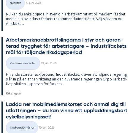
Nyheter
10 juni 2026
Kategorier
Nu kan du en­kelt bju­da in även din ar­bets­kam­rat att bli med­lem i fac­ket
med hjälp av In­du­stri­fac­kets re­kom­men­da­tions­tjänst. Välj själv om du
vill skic­ka...
Ar­bets­mark­nads­brotts­ling­ar­na i styr och ga­ran­
te­rad trygg­het för ar­bets­ta­ga­re – In­du­stri­fac­kets
mål för föl­jan­de riks­dags­pe­ri­od
Skriven
Pressmeddelanden
10 juni 2026
Kategorier
Fin­lan­ds störs­ta fack­för­bund, In­du­stri­fac­ket, krä­ver att föl­jan­de re­ge­ring
slår in på en an­nan rikt­ning än den nu­va­ran­de re­ge­ring­en Orpo i ar­bets­
livs­po­li­ti­ken. I spet­sen för fac­kets...
Riksdagsval
Lad­da ner mo­bil­med­lems­kor­tet och an­mäl dig till
ut­lott­ning­en – du kan vin­na ett upp­ladd­nings­bart
cy­kel­be­lys­nings­set!
Skriven
Medlemsförmåner
10 juni 2026
Kategorier