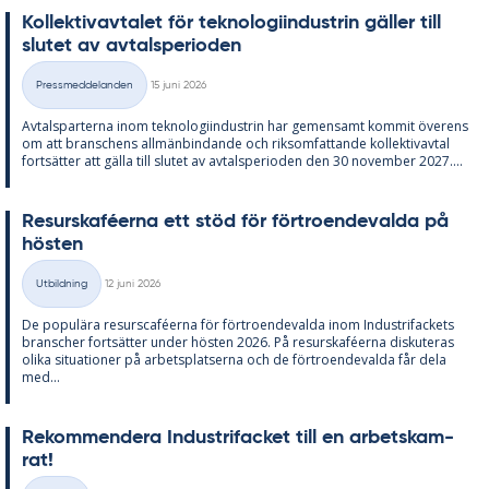
Kol­lek­tivav­ta­let för tek­no­lo­gi­in­du­strin gäl­ler till
slu­tet av av­tal­s­pe­ri­o­den
Skriven
Pressmeddelanden
15 juni 2026
Kategorier
Av­tals­par­ter­na inom tek­no­lo­gi­in­du­strin har ge­men­samt kom­mit över­ens
om att bran­schens all­män­bin­dan­de och riksom­fat­tan­de kol­lek­tivav­tal
fort­sät­ter att gäl­la till slu­tet av av­tal­s­pe­ri­o­den den 30 no­vem­ber 2027....
Re­surskafé­er­na ett stöd för för­tro­en­de­val­da på
hös­ten
Skriven
Utbildning
12 juni 2026
Kategorier
De po­pu­lä­ra re­surscafé­er­na för för­tro­en­de­val­da inom In­du­stri­fac­kets
branscher fort­sät­ter un­der hös­ten 2026. På re­surskafé­er­na dis­ku­te­ras
oli­ka si­tu­a­tio­ner på ar­bets­plat­ser­na och de för­tro­en­de­val­da får dela
med...
Re­kom­men­de­ra In­du­stri­fac­ket till en ar­bets­kam­
rat!
Skriven