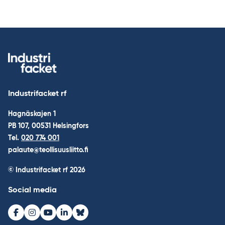
Industrifacket rf
Hagnäskajen 1
PB 107, 00531 Helsingfors
Tel.
020 774 001
palaute@teollisuusliitto.fi
© Industrifacket rf
2026
Social media
Facebook
Instagram
Youtube
LinkedIn
Bluesky