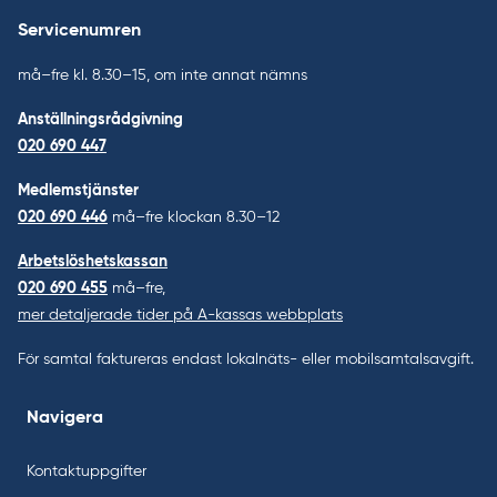
Servicenumren
må–fre kl. 8.30–15, om inte annat nämns
Anställningsrådgivning
020 690 447
Medlemstjänster
020 690 446
må–fre klockan 8.30–12
Arbetslöshetskassan
020 690 455
må–fre,
mer detaljerade tider på A-kassas webbplats
För samtal faktureras endast lokalnäts- eller mobilsamtalsavgift.
Navigera
Kontaktuppgifter