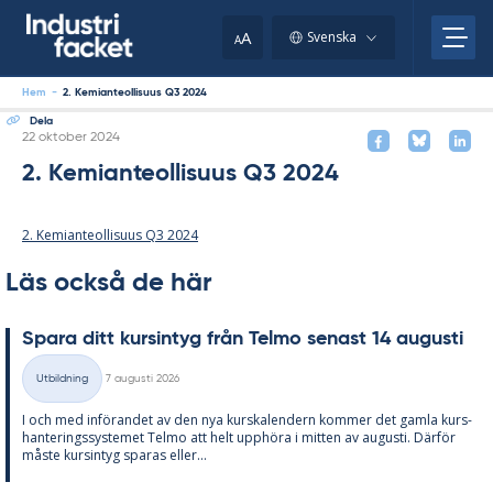
Skip
to
A
Svenska
A
content
Hem
-
2. Kemianteollisuus Q3 2024
Dela
Skriven
22 oktober 2024
2. Kemianteollisuus Q3 2024
2. Kemianteollisuus Q3 2024
Läs också de här
Spa­ra ditt kursin­tyg från Tel­mo se­nast 14 au­gusti
Skriven
Utbildning
7 augusti 2026
Kategorier
I och med in­fö­ran­det av den nya kurska­len­dern kom­mer det gam­la kurs­
han­te­rings­sy­ste­met Tel­mo att helt upp­hö­ra i mit­ten av au­gusti. Där­för
mås­te kursin­tyg spa­ras el­ler...