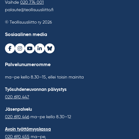
Vaihde
020 774 001
palaute@teollisuusliitto.fi
© Teollisuusliitto ry 2026
Sosiaalinen media
Facebook
Instagram
Youtube
LinkedIn
Bluesky
Palvelunumeromme
ma–pe kello 8.30–15, ellei toisin mainita
Työsuhdeneuvonnan päivystys
020 690 447
Jäsenpalvelu
020 690 446
ma–pe kello 8.30–12
Avoin työttömyyskassa
020 690 455
ma–pe,