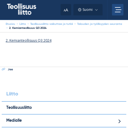
Skip
your
to
A
Suomi
A
content
clipboard.)
Etusivu
-
Liitto
-
Teollisuusliitto vaikuttaa ja tutkii
-
Talouden ja työllisyyden seuranta
-
2. Kemianteollisuus Q3 2024
2. Kemianteollisuus Q3 2024
Jaa
Liitto
Teollisuusliitto
Medialle