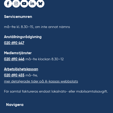
Facebook
Instagram
Youtube
LinkedIn
Bluesky
Servicenumren
må–fre kl. 8.30–15, om inte annat nämns
Anställningsrådgivning
020 690 447
Medlemstjänster
020 690 446
må–fre klockan 8.30–12
Arbetslöshetskassan
020 690 455
må–fre,
mer detaljerade tider på A-kassas webbplats
För samtal faktureras endast lokalnäts- eller mobilsamtalsavgift.
Navigera