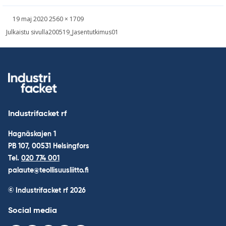
Skriven
Bild
19 maj 2020
2560 × 1709
i
Inläggsnavigering
Julkaistu sivulla
200519_Jasentutkimus01
full
storlek
Industrifacket rf
Hagnäskajen 1
PB 107, 00531 Helsingfors
Tel.
020 774 001
palaute@teollisuusliitto.fi
© Industrifacket rf
2026
Social media