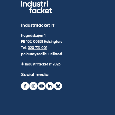
Industrifacket rf
Hagnäskajen 1
PB 107, 00531 Helsingfors
Tel.
020 774 001
palaute@teollisuusliitto.fi
© Industrifacket rf
2026
Social media
Facebook
Instagram
Youtube
LinkedIn
Bluesky