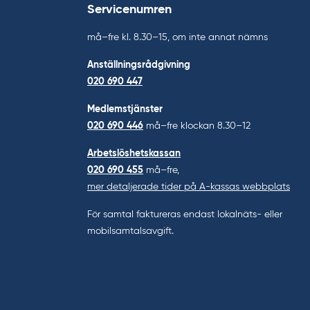
Servicenumren
må–fre kl. 8.30–15, om inte annat nämns
Anställningsrådgivning
020 690 447
Medlemstjänster
020 690 446
må–fre klockan 8.30–12
Arbetslöshetskassan
020 690 455
må–fre,
mer detaljerade tider på A-kassas webbplats
För samtal faktureras endast lokalnäts- eller
mobilsamtalsavgift.