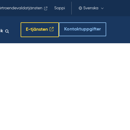
örtroendevaldatjänsten
Soppi
Svenska
Kontaktuppgifter
E-tjänsten
ök