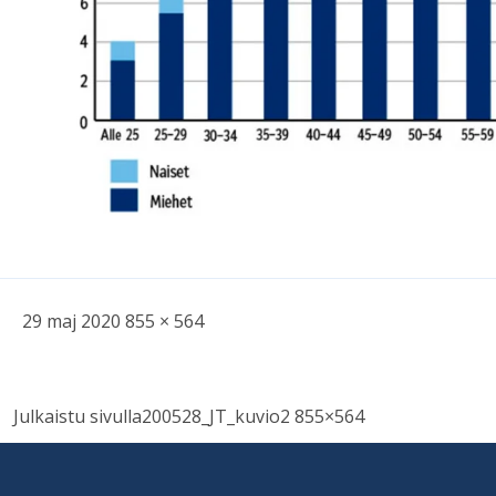
Skriven
Bild
29 maj 2020
855 × 564
i
full
Inläggsnavigering
storlek
Julkaistu sivulla
200528_JT_kuvio2 855×564