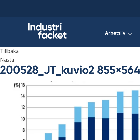
Skip
to
content
Arbetsliv
Tillbaka
Nästa
200528_JT_kuvio2 855×56