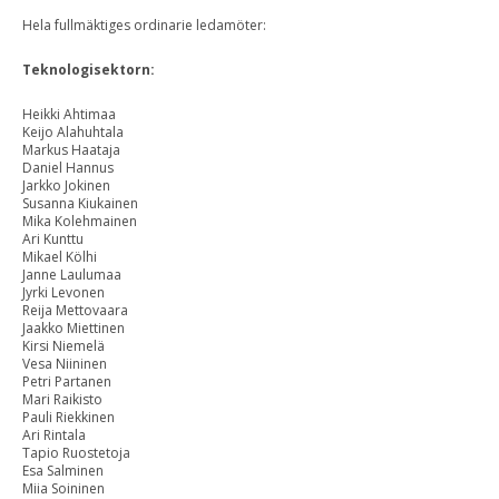
Hela fullmäktiges ordinarie ledamöter:
Teknologisektorn:
Heikki Ahtimaa
Keijo Alahuhtala
Markus Haataja
Daniel Hannus
Jarkko Jokinen
Susanna Kiukainen
Mika Kolehmainen
Ari Kunttu
Mikael Kölhi
Janne Laulumaa
Jyrki Levonen
Reija Mettovaara
Jaakko Miettinen
Kirsi Niemelä
Vesa Niininen
Petri Partanen
Mari Raikisto
Pauli Riekkinen
Ari Rintala
Tapio Ruostetoja
Esa Salminen
Miia Soininen