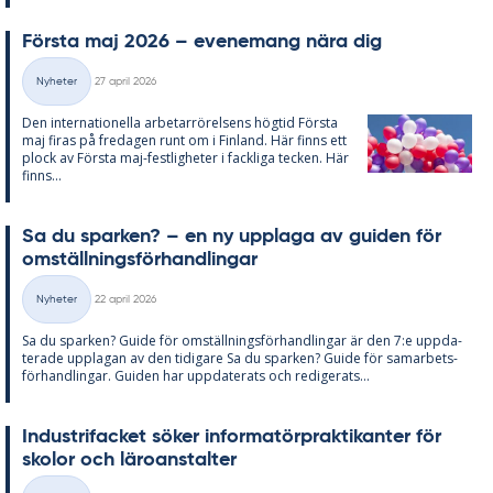
Förs­ta maj 2026 – eve­ne­mang nära dig
Skriven
Nyheter
27 april 2026
Kategorier
Den in­ter­na­tio­nel­la ar­be­tar­rö­rel­sens hög­tid Förs­ta
maj fi­ras på fre­da­gen runt om i Fin­land. Här fin­ns ett
plock av Förs­ta maj-fest­lig­he­ter i fack­li­ga tec­ken. Här
fin­ns...
Sa du spar­ken? – en ny upp­laga av gui­den för
om­ställ­nings­för­hand­ling­ar
Skriven
Nyheter
22 april 2026
Kategorier
Sa du spar­ken? Guide för om­ställ­nings­för­hand­ling­ar är den 7:e upp­da­
te­ra­de upp­la­gan av den ti­di­ga­re Sa du spar­ken? Guide för sam­ar­bets­
för­hand­ling­ar. Gui­den har upp­da­te­ra­ts och re­di­ge­ra­ts...
In­du­stri­fac­ket sö­ker in­for­ma­törprak­ti­kan­ter för
sko­lor och läro­an­stal­ter
Skriven