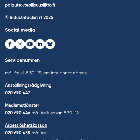
palaute@teollisuusliitto.fi
© Industrifacket rf
2026
Social media
Facebook
Instagram
Youtube
LinkedIn
Bluesky
Servicenumren
må–fre kl. 8.30–15, om inte annat nämns
Anställningsrådgivning
020 690 447
Medlemstjänster
020 690 446
må–fre klockan 8.30–12
Arbetslöshetskassan
020 690 455
må–fre,