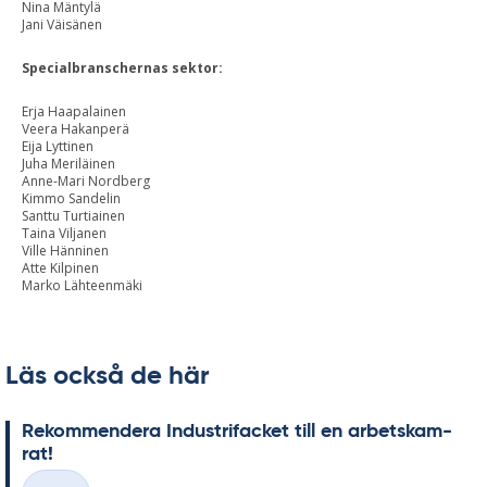
Nina Mäntylä
Jani Väisänen
Specialbranschernas sektor:
Erja Haapalainen
Veera Hakanperä
Eija Lyttinen
Juha Meriläinen
Anne-Mari Nordberg
Kimmo Sandelin
Santtu Turtiainen
Taina Viljanen
Ville Hänninen
Atte Kilpinen
Marko Lähteenmäki
Läs också de här
Re­kom­men­de­ra In­du­stri­fac­ket till en ar­bets­kam­
rat!
Skriven