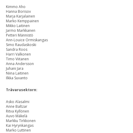
Kimmo Aho
Hanna Borisov
Marja Karjalainen
Marko Kemppainen
Mikko Laitinen
Jarmo Markkanen
Petteri Männistö
Ann-Louice Ormiskangas
Simo Raudaskoski
Sandra Roos
Harri Valkonen
Timo Viitanen
Anna Andersson
Juhani Jara
Niina Laitinen
Ilkka Suvanto
Trävarusektorn:
Asko Alasalmi
Anne Baltzar
Ritva Kyllönen
Auvo Mäkelä
Markku Tirkkonen
Kai Hyrynkangas
Marko Luttinen