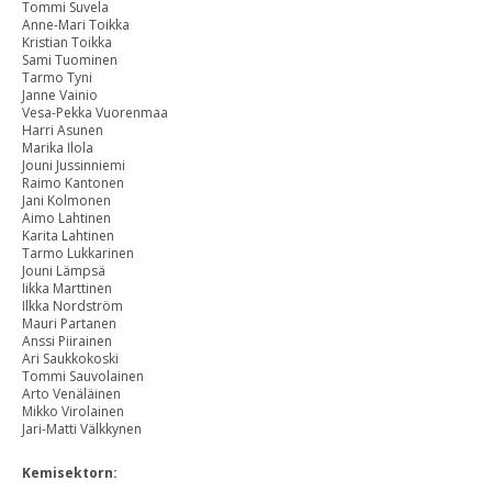
Tommi Suvela
Anne-Mari Toikka
Kristian Toikka
Sami Tuominen
Tarmo Tyni
Janne Vainio
Vesa-Pekka Vuorenmaa
Harri Asunen
Marika Ilola
Jouni Jussinniemi
Raimo Kantonen
Jani Kolmonen
Aimo Lahtinen
Karita Lahtinen
Tarmo Lukkarinen
Jouni Lämpsä
Iikka Marttinen
Ilkka Nordström
Mauri Partanen
Anssi Piirainen
Ari Saukkokoski
Tommi Sauvolainen
Arto Venäläinen
Mikko Virolainen
Jari-Matti Välkkynen
Kemisektorn: