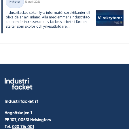
Nyheter
16 april 2026
Kategorier
In­du­stri­fac­ket sö­ker fyra in­for­ma­tör­sprak­ti­kan­ter till
oli­ka de­lar av Fin­land. Alla med­lem­mar i In­du­stri­fac­
ket som är in­tres­se­ra­de av fac­kets ar­bete i läro­an­
stal­ter som sko­lor och yr­kes­ut­bil­da­re,...
Industrifacket rf
Hagnäskajen 1
PB 107, 00531 Helsingfors
Tel.
020 774 001