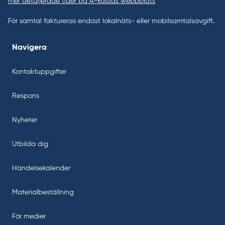
mer detaljerade tider på A-kassas webbplats
För samtal faktureras endast lokalnäts- eller mobilsamtalsavgift.
Navigera
Kontaktuppgifter
Respons
Nyheter
Utbilda dig
Händelsekalender
Materialbeställning
För medier