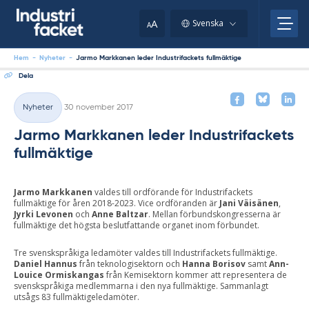
Skip
to
A
Svenska
A
content
Hem
-
Nyheter
-
Jarmo Markkanen leder Industrifackets fullmäktige
Dela
Skriven
Nyheter
30 november 2017
Kategorier
Jarmo Markkanen leder Industrifackets
fullmäktige
Jarmo Markkanen
valdes till ordförande för Industrifackets
fullmäktige för åren 2018-2023. Vice ordföranden är
Jani Väisänen
,
Jyrki Levonen
och
Anne Baltzar
. Mellan förbundskongresserna är
fullmäktige det högsta beslutfattande organet inom förbundet.
Tre svenskspråkiga ledamöter valdes till Industrifackets fullmäktige.
Daniel Hannus
från teknologisektorn och
Hanna Borisov
samt
Ann-
Louice Ormiskangas
från Kemisektorn kommer att representera de
svenskspråkiga medlemmarna i den nya fullmäktige. Sammanlagt
utsågs 83 fullmäktigeledamöter.