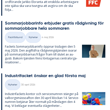
ord­fö­ran­de Jark­ko Elo­ran­ta att en­skil­da ar­bets­ta­ga­re
inte själva ska vara tvung­na att av­gö­ra om de ska
följa...
Som­mar­job­ba­rin­fo er­bju­der gra­tis råd­giv­ning för
som­mar­job­ba­re hela som­ma­ren
Skriven
Fackförbund
Nyheter
4 maj 2026
Kategorier
Fac­kets Som­mar­job­ba­rin­fo öpp­nar tis­da­gen den 5
maj 2026. Den av­gifts­fria råd­giv­nings­tjäns­ten sva­rar
på som­mar­job­bar­nas frå­gor fram till slu­tet av au­
gusti. Bakom tjäns­ten fin­ns lön­ta­gar­nas cen­tral­or­ga­
ni­sa­tio­ner...
In­du­stri­fac­ket öns­kar en glad förs­ta maj
Skriven
Nyheter
30 april 2026
Kategorier
In­du­stri­fac­kets kon­tor och ser­vice­num­ren stäng­er på
val­borgs­mäs­so­af­ton den 30 april kloc­kan 14. Ser­vice­
num­ren be­tjä­nar åter nor­malt på mån­da­gen den 4
maj. Vi be­kla­gar even­tu­el­la olä­gen­he­ter...