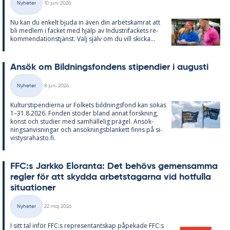
Nyheter
10 juni 2026
Kategorier
Nu kan du en­kelt bju­da in även din ar­bets­kam­rat att
bli med­lem i fac­ket med hjälp av In­du­stri­fac­kets re­
kom­men­da­tions­tjänst. Välj själv om du vill skic­ka...
An­sök om Bild­nings­fon­dens sti­pen­di­er i au­gusti
Skriven
Nyheter
8 juni 2026
Kategorier
Kul­tursti­pen­di­er­na ur Fol­kets bild­nings­fond kan sö­kas
1–31.8.2026. Fon­den stö­der bland an­nat forsk­ning,
konst och stu­di­er med sam­häl­le­lig prä­gel. An­sök­
nings­an­vis­ning­ar och an­sök­nings­blan­kett fin­ns på si­
vis­tys­ra­has­to.fi.
FFC:s Jark­ko Elo­ran­ta: Det be­hö­vs ge­men­sam­ma
reg­ler för att skyd­da ar­bets­ta­gar­na vid hot­ful­la
si­tu­a­tio­ner
Skriven
Nyheter
22 maj 2026
Kategorier
I sitt tal in­för FFC:s re­pre­sen­tant­skap på­pe­ka­de FFC:s