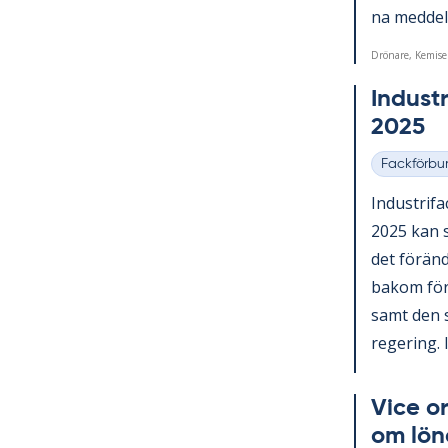
na med­de­la
Drönare, Kemise
In­du­st
2025
Fackförbu
Kategorier
In­du­stri­f
2025 kan s
det för­änd
bakom för­än
samt den sv
re­ge­ring. I
Vice or
om lö­n