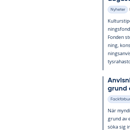
Nyheter
Kategorier
Kul­tursti­p
nings­fond
Fon­den st
ning, konst
nings­an­vi
tys­ra­has­to
An­vis­n
grund a
Fackförbu
Kategorier
När myn­dig
grund av et
söka sig in