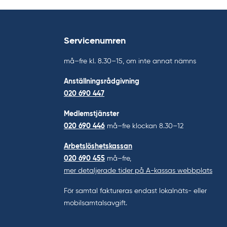
Servicenumren
må–fre kl. 8.30–15, om inte annat nämns
Anställningsrådgivning
020 690 447
Medlemstjänster
020 690 446
må–fre klockan 8.30–12
Arbetslöshetskassan
020 690 455
må–fre,
mer detaljerade tider på A-kassas webbplats
För samtal faktureras endast lokalnäts- eller
mobilsamtalsavgift.