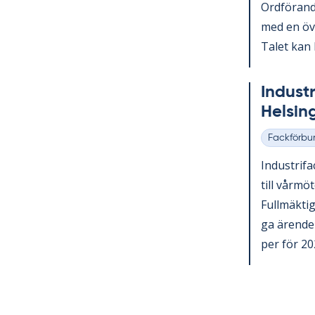
Ord­fö­ran­
med en över
Ta­let kan 
In­du­st
Helsing
Fackförbu
Kategorier
In­du­stri­f
till vår­mö
Full­mäk­ti­
ga ären­den
per för 202