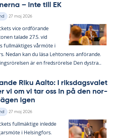
o­ner­na – inte till EK
Skriven
nd
27 maj 2026
ac­kets vice ord­fö­ran­de
­nen ta­la­de 27.5. vid
s full­mäk­ti­ges vår­möte i
rs. Ne­dan kan du läsa Lehto­nens an­fö­ran­de.
ings­rö­rel­sen är en freds­rö­rel­se Den dyst­ra...
an­de Riku Aal­to: I riks­dags­va­let
ter vi om vi tar oss in på den nor­
 vägen igen
Skriven
nd
27 maj 2026
c­kets full­mäk­ti­ge in­led­de
­garsmöte i Helsing­fors.