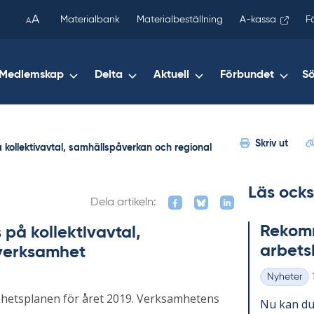
been
A
Materialbank
Materialbeställning
A-kassa
F
A
copied
to
your
Medlemskap
Delta
Aktuell
Förbundet
S
clipboard.)
Skriv ut
kollektivavtal, samhällspåverkan och regional
Läs ocks
Dela artikeln:
Re­kom­m
på kollektivavtal,
ar­bets
verksamhet
Nyheter
Kategorier
mhetsplanen för året 2019. Verksamhetens
Nu kan du 