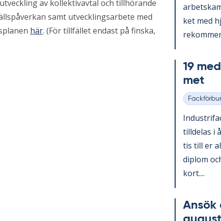
veckling av kollektivavtal och tillhörande
ar­bets­kam
ällspåverkan samt utvecklingsarbete med
ket med hjä
tsplanen
här
. (För tillfället endast på finska,
re­kom­men­
19 med­l
met
Fackförbu
Kategorier
In­du­stri­f
till­de­las i
tis till er 
diplom och
kort....
An­sök 
au­gust