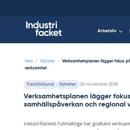
Skip
to
content
Arbetsliv
Hem
-
Nyheter
-
Verksamhetsplanen lägger fokus på 
verksamhet
Skriven
Fackförbund
Nyheter
26 november 2018
Kategorier
Verksamhetsplanen lägger fokus 
samhällspåverkan och regional 
Industrifackets fullmäktige har godkänt verksa