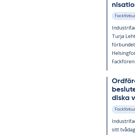
ni­sa­ti
Fackförbu
Kategorier
In­du­stri­f
Turja Lehto
för­bun­det
Helsing­fo
Fack­för­e­n
Ord­fö­r
be­slu­
dis­ka
Fackförbu
Kategorier
In­du­stri­fa
sitt två­da