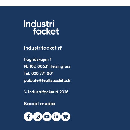
Industrifacket rf
Hagnäskajen 1
PB 107, 00531 Helsingfors
Tel.
020 774 001
palaute@teollisuusliitto.fi
© Industrifacket rf
2026
Social media
Facebook
Instagram
Youtube
LinkedIn
Bluesky