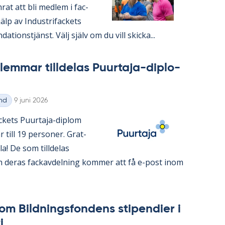
­rat att bli med­lem i fac­
lp av In­du­stri­fac­kets
da­tions­tjänst. Välj själv om du vill skic­ka...
em­mar till­de­las Pu­ur­ta­ja-di­plo­
Skriven
nd
9 juni 2026
ac­kets Pu­ur­ta­ja-diplom
 år till 19 per­so­ner. Grat­
alla! De som till­de­las
 de­ras fackav­del­ning kom­mer att få e-post inom
om Bild­nings­fon­dens sti­pen­di­er i
i