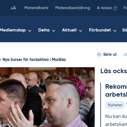
been
A
Materialbank
Materialbeställning
A-kassa
F
A
copied
to
your
Medlemskap
Delta
Aktuell
Förbundet
S
clipboard.)
Skriv ut
: Nya kurser för fackaktiva i Murikka
Läs ocks
Re­kom­m
ar­bets
Nyheter
Kategorier
Nu kan du 
ar­bets­kam