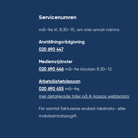
Servicenumren
må–fre kl. 8.30–15, om inte annat nämns
Anställningsrådgivning
020 690 447
Medlemstjänster
020 690 446
må–fre klockan 8.30–12
Arbetslöshetskassan
020 690 455
må–fre,
mer detaljerade tider på A-kassas webbplats
För samtal faktureras endast lokalnäts- eller
mobilsamtalsavgift.