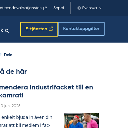
örtroendevaldatjänsten
Soppi
Svenska
Kontaktuppgifter
E-tjänsten
ök
Dela
å de här
en­de­ra In­du­stri­fac­ket till en
­kam­rat!
Skriven
10 juni 2026
en­kelt bju­da in även din
­rat att bli med­lem i fac­