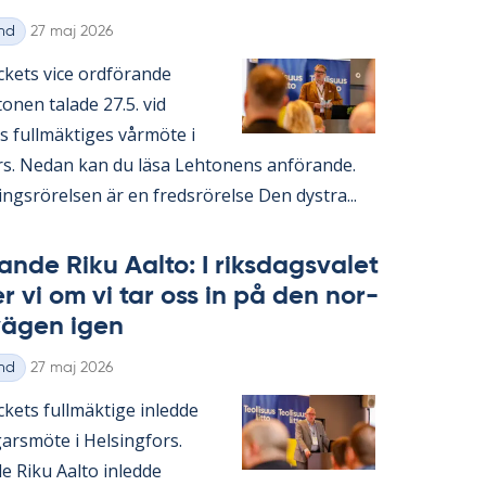
Skriven
nd
27 maj 2026
ac­kets vice ord­fö­ran­de
­nen ta­la­de 27.5. vid
s full­mäk­ti­ges vår­möte i
rs. Ne­dan kan du läsa Lehto­nens an­fö­ran­de.
ings­rö­rel­sen är en freds­rö­rel­se Den dyst­ra...
an­de Riku Aal­to: I riks­dags­va­let
ter vi om vi tar oss in på den nor­
 vägen igen
Skriven
nd
27 maj 2026
c­kets full­mäk­ti­ge in­led­de
­garsmöte i Helsing­fors.
de Riku Aal­to in­led­de