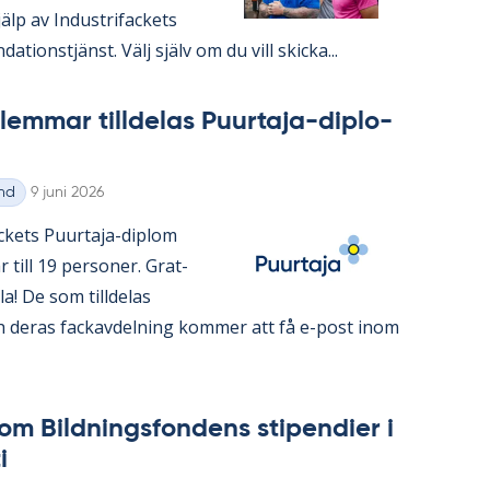
lp av In­du­stri­fac­kets
da­tions­tjänst. Välj själv om du vill skic­ka...
em­mar till­de­las Pu­ur­ta­ja-di­plo­
Skriven
nd
9 juni 2026
ac­kets Pu­ur­ta­ja-diplom
 år till 19 per­so­ner. Grat­
alla! De som till­de­las
 de­ras fackav­del­ning kom­mer att få e-post inom
om Bild­nings­fon­dens sti­pen­di­er i
i