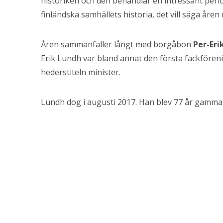
historiken och den behandlar en intressant peri
finländska samhällets historia, det vill säga åren
Åren sammanfaller långt med borgåbon
Per-Eri
Erik Lundh var bland annat den första fackföre
hederstiteln minister.
Lundh dog i augusti 2017. Han blev 77 år gammal