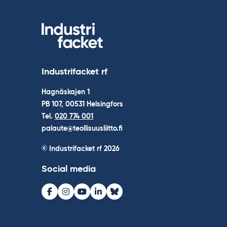
Industrifacket rf
Hagnäskajen 1
PB 107, 00531 Helsingfors
Tel.
020 774 001
palaute@teollisuusliitto.fi
© Industrifacket rf
2026
Social media
Facebook
Instagram
Youtube
LinkedIn
Bluesky