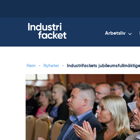
Skip
to
content
Arbetsliv
Hem
-
Nyheter
-
Industrifackets jubileumsfullmäktige