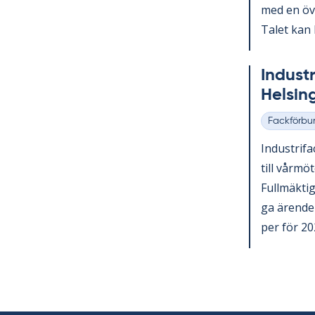
med en över
Ta­let kan 
In­du­st
Helsing
Fackförbu
Kategorier
In­du­stri­f
till vår­mö
Full­mäk­ti­
ga ären­den
per för 202