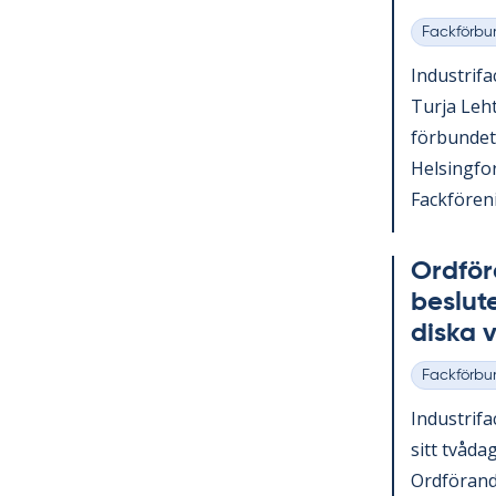
Fackförbu
Kategorier
In­du­stri­f
Turja Lehto
för­bun­det
Helsing­fo
Fack­för­e­n
Ord­fö­r
be­slu­
dis­ka
Fackförbu
Kategorier
In­du­stri­fa
sitt två­da
Ord­fö­ran­