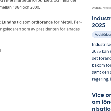
od i Metallarbetarförbundets och hela det
 mellan 1984 och 2000.
Drönare, Kemise
In­du­st
k Lundhs
tid som ordförande för Metall. Per-
2025
ningsledaren som av presidenten förlänades
Fackförbu
Kategorier
In­du­stri­f
.
2025 kan s
det för­änd
bakom för­än
samt den sv
re­ge­ring. I
Vice or
om lö­n
ni­sa­ti