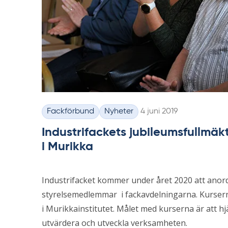
Skriven
Fackförbund
Nyheter
4 juni 2019
Kategorier
Industrifackets jubileumsfullmäkt
i Murikka
Industrifacket kommer under året 2020 att anor
styrelsemedlemmar i fackavdelningarna. Kursern
i Murikkainstitutet. Målet med kurserna är att h
utvärdera och utveckla verksamheten.