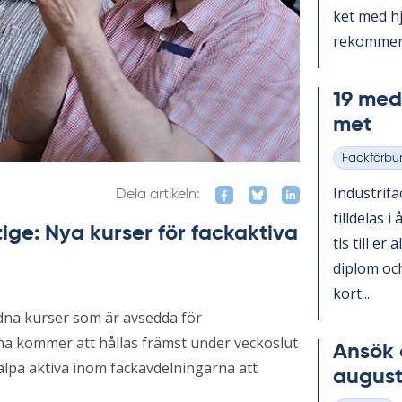
ket med hjä
re­kom­men­
19 med­l
met
Fackförbu
Kategorier
In­du­stri­f
Dela artikeln:
till­de­las i
ige: Nya kurser för fackaktiva
tis till er 
diplom och
kort....
dna kurser som är avsedda för
a kommer att hållas främst under veckoslut
An­sök 
jälpa aktiva inom fackavdelningarna att
au­gust