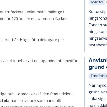
Nyheter
Kategorier
Kul­tursti­p
ustrifackets jubileumsfullmäktige i
nings­fond
 det är 120 år sen en av Industrifackets
Fon­den st
ning, konst
nings­an­vi
der ett år. Högst åtta deltagare per
tys­ra­has­to
An­vis­n
a vilket innebär att deltagandet inte medför
grund a
Fackförbu
Kategorier
När myn­dig
grund av et
ige publicerades också den femte delen i
söka sig in
etola
har skrivit och sammanställt
na med­de­la