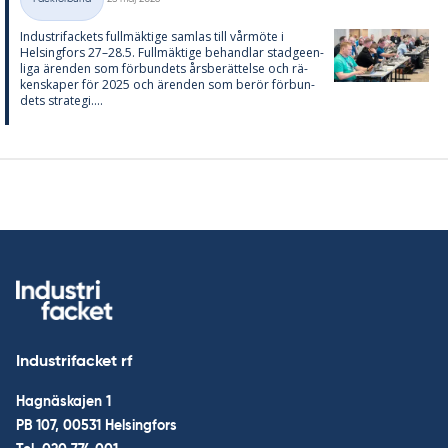
Kategorier
In­du­stri­fac­kets full­mäk­ti­ge sam­las till vår­möte i
Helsing­fors 27–28.5. Full­mäk­ti­ge be­hand­lar stad­ge­en­
li­ga ären­den som för­bun­dets års­be­rät­tel­se och rä­
ken­ska­per för 2025 och ären­den som be­rör för­bun­
dets stra­te­gi....
Industrifacket rf
Hagnäskajen 1
PB 107, 00531 Helsingfors