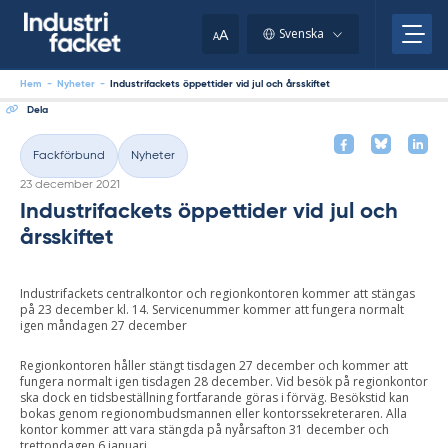
Skip
to
A
Svenska
A
content
Hem
-
Nyheter
-
Industrifackets öppettider vid jul och årsskiftet
Dela
Fackförbund
Nyheter
Kategorier
Skriven
23 december 2021
Industrifackets öppettider vid jul och
årsskiftet
Industrifackets centralkontor och regionkontoren kommer att stängas
på 23 december kl. 14. Servicenummer kommer att fungera normalt
igen måndagen 27 december
Regionkontoren håller stängt tisdagen 27 december och kommer att
fungera normalt igen tisdagen 28 december. Vid besök på regionkontor
ska dock en tidsbeställning fortfarande göras i förväg. Besökstid kan
bokas genom regionombudsmannen eller kontorssekreteraren. Alla
kontor kommer att vara stängda på nyårsafton 31 december och
trettondagen 6 januari.