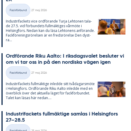
Skriven
Fackförbund
27 maj 2026
Kategorier
In­du­stri­fac­kets vice ord­fö­ran­de Turja Lehto­nen ta­la­
de 27.5. vid för­bun­dets full­mäk­ti­ges vår­möte i
Helsing­fors. Ne­dan kan du läsa Lehto­nens an­fö­ran­de.
Fack­för­e­nings­rö­rel­sen är en freds­rö­rel­se Den dyst­
ra...
Ord­fö­ran­de Riku Aal­to: I riks­dags­va­let be­slu­ter vi
om vi tar oss in på den nor­dis­ka vägen igen
Skriven
Fackförbund
27 maj 2026
Kategorier
In­du­stri­fac­kets full­mäk­ti­ge in­led­de sitt två­da­garsmöte
i Helsing­fors. Ord­fö­ran­de Riku Aal­to in­led­de med en
över­blick över det ak­tu­el­la lä­get för fack­för­bun­det.
Ta­let kan lä­sas här ne­dan....
In­du­stri­fac­kets full­mäk­ti­ge sam­las i Helsing­fors
27–28.5
Skriven
Fackförbund
25 maj 2026