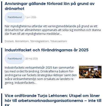
An­vis­ning­ar gäl­lan­de för­lo­rad lön på grund av
drö­nar­hot
Skriven
Fackförbund
1 juni 2026
Kategorier
När myn­dig­he­ter­na ut­fär­dar ett var­nings­med­de­lan­de på grund av ett
drö­nar­hot har all­män­he­ten upp­ma­na­ts att söka sig in­om­hus och stan­na
där fram till att myn­dig­he­ter­na med­de­lar...
Drönare, Kemisektorn, Teknologisektorn, Trävarusektorn
In­du­stri­fac­ket och för­änd­ring­ar­nas år 2025
Skriven
Fackförbund
28 maj 2026
Kategorier
In­du­stri­fac­kets verk­sam­hets­år 2025 kan sam­man­fat­
tas med or­det för­änd­ring. Driv­kraf­ter­na bakom för­
änd­ring­ar­na var fac­kets stra­te­gis­ka rikt­lin­jer samt den
svå­ra verk­sam­hets­miljö som or­sa­ka­ts av lan­dets re­
ge­ring. In­du­stri­fac­kets...
Vice ord­fö­ran­de Turja Lehto­nen: Ut­spel om lö­ner
hör till ar­bets­mark­nads­or­ga­ni­sa­tio­ner­na – inte till
EK