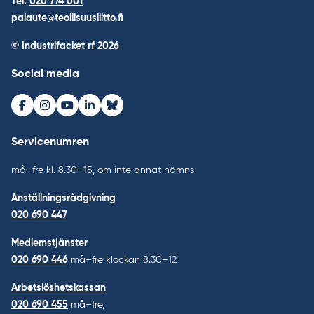
Tel.
020 774 001
palaute@teollisuusliitto.fi
© Industrifacket rf
2026
Social media
Facebook
Instagram
Youtube
LinkedIn
Bluesky
Servicenumren
må–fre kl. 8.30–15, om inte annat nämns
Anställningsrådgivning
020 690 447
Medlemstjänster
020 690 446
må–fre klockan 8.30–12
Arbetslöshetskassan
020 690 455
må–fre,