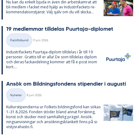
Nu kan du en­kelt bju­da in även din ar­bets­kam­rat att
bli med­lem i fac­ket med hjälp av In­du­stri­fac­kets re­
kom­men­da­tions­tjänst. Välj själv om du vill skic­ka...
19 med­lem­mar till­de­las Pu­ur­ta­ja-di­plo­met
Skriven
Fackförbund
9 juni 2026
Kategorier
In­du­stri­fac­kets Pu­ur­ta­ja-diplom till­de­las i år till 19
per­so­ner. Grat­tis till er alla! De som till­de­las diplom
och de­ras fackav­del­ning kom­mer att få e-post inom
kort....
An­sök om Bild­nings­fon­dens sti­pen­di­er i au­gusti
Skriven
Nyheter
8 juni 2026
Kategorier
Kul­tursti­pen­di­er­na ur Fol­kets bild­nings­fond kan sö­kas
1–31.8.2026. Fon­den stö­der bland an­nat forsk­ning,
konst och stu­di­er med sam­häl­le­lig prä­gel. An­sök­
nings­an­vis­ning­ar och an­sök­nings­blan­kett fin­ns på si­
vis­tys­ra­has­to.fi.