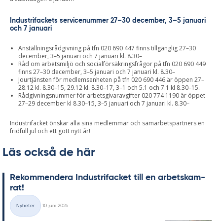
Industrifackets servicenummer 27–30 december, 3–5 januari
och 7 januari
Anställningsrådgivning på tfn 020 690 447 finns tillgänglig 27–30
december, 3–5 januari och 7 januari kl. 8.30–
Råd om arbetsmiljö och socialförsäkringsfrågor på tfn 020 690 449
finns 27–30 december, 3–5 januari och 7 januari kl. 8.30–
Jourtjänsten för medlemsenheten på tfn 020 690 446 är öppen 27–
28.12 kl. 8.30–15, 29.12 kl. 8.30–17, 3–1 och 5.1 och 7.1 kl 8.30–15.
Rådgivningsnummer för arbetsgivaravgifter 020 774 1190 är öppet
27–29 december kl 8.30–15, 3–5 januari och 7 januari kl. 8.30–
Industrifacket önskar alla sina medlemmar och samarbetspartners en
fridfull jul och ett gott nytt år!
Läs också de här
Re­kom­men­de­ra In­du­stri­fac­ket till en ar­bets­kam­
rat!
Skriven
Nyheter
10 juni 2026
Kategorier