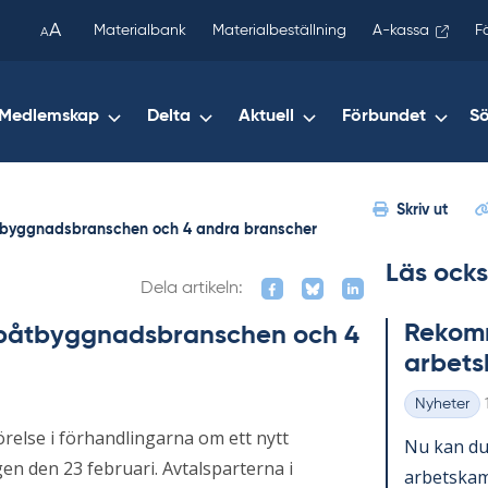
been
A
Materialbank
Materialbeställning
A-kassa
F
A
copied
to
your
Medlemskap
Delta
Aktuell
Förbundet
S
clipboard.)
Skriv ut
båtbyggnadsbranschen och 4 andra branscher
Läs ocks
Dela artikeln:
Re­kom­m
m båtbyggnadsbranschen och 4
ar­bets
Nyheter
Kategorier
else i förhandlingarna om ett nytt
Nu kan du 
n den 23 februari. Avtalsparterna i
ar­bets­kam