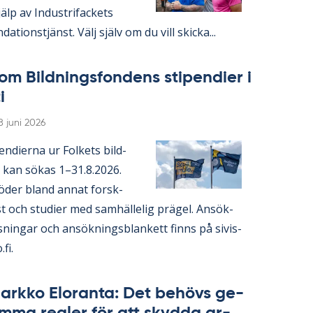
lp av In­du­stri­fac­kets
da­tions­tjänst. Välj själv om du vill skic­ka...
om Bild­nings­fon­dens sti­pen­di­er i
i
Skriven
8 juni 2026
en­di­er­na ur Fol­kets bild­
 kan sö­kas 1–31.8.2026.
ö­der bland an­nat forsk­
 och stu­di­er med sam­häl­le­lig prä­gel. An­sök­
s­ning­ar och an­sök­nings­blan­kett fin­ns på si­vis­
.fi.
ark­ko Elo­ran­ta: Det be­hö­vs ge­