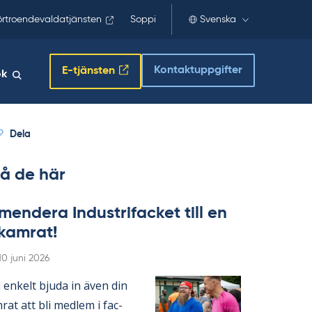
örtroendevaldatjänsten
Soppi
Svenska
Kontaktuppgifter
E-tjänsten
ök
Dela
å de här
en­de­ra In­du­stri­fac­ket till en
­kam­rat!
Skriven
10 juni 2026
en­kelt bju­da in även din
­rat att bli med­lem i fac­