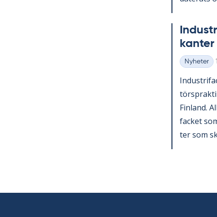
In­du­st
kan­ter 
Nyheter
Kategorier
In­du­stri­f
tör­sprak­ti
Fin­land. A
fac­ket som 
ter som sko­