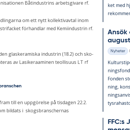
nisationen Båtindustrins arbetsgivare rf.
ket med hjä
re­kom­men­
dlingarna om ett nytt kollektivavtal inom
trifacket förhandlar med Kemiindustrin rf.
An­sök 
au­gust
Nyheter
 den glaskeramiska industrin (18.2) och sko-
Kategorier
nteras av Lasikeraaminen teollisuus LT rf
Kul­tursti­p
nings­fond
Fon­den st
ning, konst
ebranschen
nings­an­vi
fram till en uppgörelse på tisdagen 22.2.
tys­ra­has­to
 som bildats i skogsbranschernas
FFC:s J