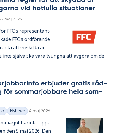
­ma reg­ler för att skyd­da ar­
gar­na vid hot­ful­la si­tu­a­tio­ner
Skriven
22 maj 2026
n­för FFC:s re­pre­sen­tant­
ka­de FFC:s ord­fö­ran­de
ran­ta att en­skil­da ar­
re inte själva ska vara tvung­na att av­gö­ra om de
­job­ba­rin­fo er­bju­der gra­tis råd­
g för som­mar­job­ba­re hela som­
Skriven
nd
Nyheter
4 maj 2026
m­mar­job­ba­rin­fo öpp­
­gen den 5 maj 2026. Den