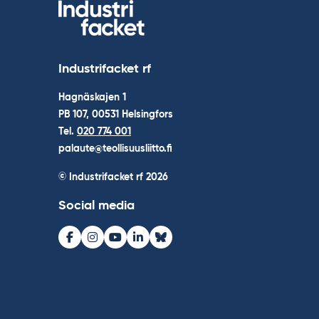
Industrifacket rf
Hagnäskajen 1
PB 107, 00531 Helsingfors
Tel.
020 774 001
palaute@teollisuusliitto.fi
© Industrifacket rf
2026
Social media
Facebook
Instagram
Youtube
LinkedIn
Bluesky