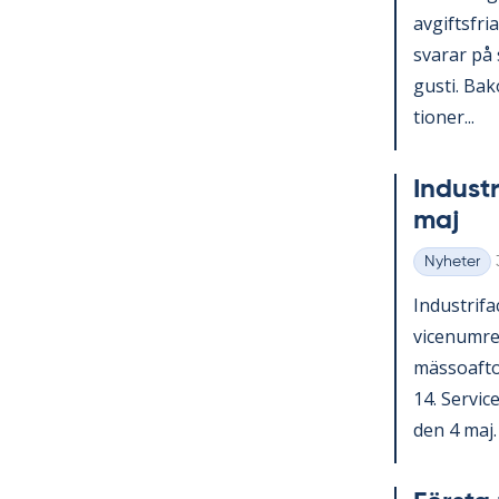
av­gifts­fri
sva­rar på 
gusti. Bako
tio­ner...
In­du­st
maj
Nyheter
Kategorier
In­du­stri­
vice­num­r
mäs­so­af­t
14. Ser­vic
den 4 maj. V