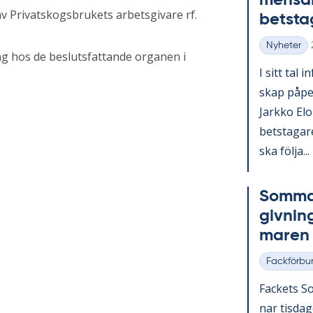
men­sam
v Privatskogsbrukets arbetsgivare rf.
bets­ta­
Nyheter
Kategorier
ng hos de beslutsfattande organen i
I sitt tal i
skap på­pe­
Jark­ko Elo­
bets­ta­ga­
ska följa...
Som­mar
giv­nin
ma­ren
Fackförbu
Kategorier
Fac­kets So
nar tis­da