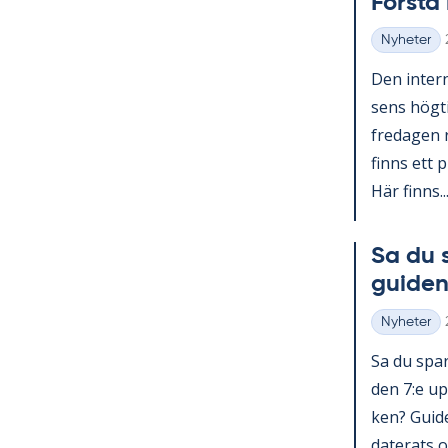
Förs­t
Nyheter
Kategorier
Den in­ter­n
sens hög­ti
fre­da­gen 
fin­ns ett p
Här fin­ns..
Sa du 
gui­den
Nyheter
Kategorier
Sa du spar­
den 7:e upp
ken? Guide 
da­te­ra­ts o