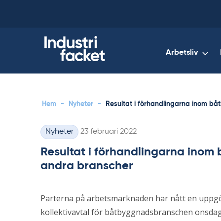
Skip
to
content
Arbetsliv
Hem
-
Nyheter
-
Resultat i förhandlingarna inom 
Skriven
Nyheter
23 februari 2022
Kategorier
Resultat i förhandlingarna ino
andra branscher
Parterna på arbetsmarknaden har nått en uppgör
kollektivavtal för båtbyggnadsbranschen onsdage