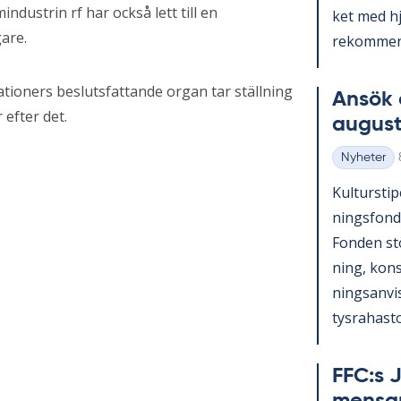
dustrin rf har också lett till en
ket med hjä
are.
re­kom­men­
ationers beslutsfattande organ tar ställning
An­sök 
 efter det.
au­gust
Nyheter
Kategorier
Kul­tursti­p
nings­fond
Fon­den st
ning, konst
nings­an­vi
tys­ra­has­to
FFC:s J