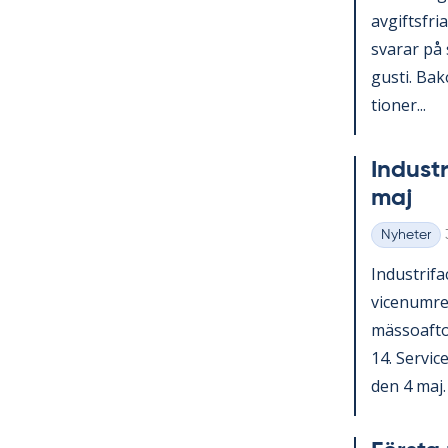
av­gifts­fri
sva­rar på 
gusti. Bako
tio­ner...
In­du­st
maj
Nyheter
Kategorier
In­du­stri­
vice­num­r
mäs­so­af­t
14. Ser­vic
den 4 maj. V