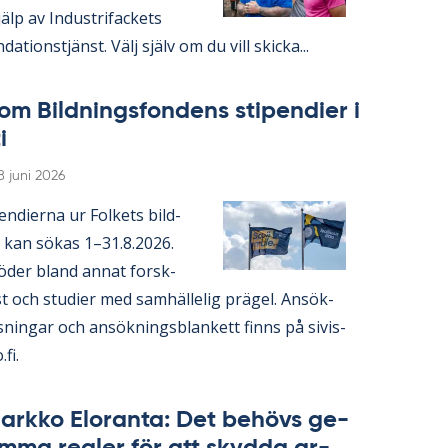
lp av In­du­stri­fac­kets
da­tions­tjänst. Välj själv om du vill skic­ka...
om Bild­nings­fon­dens sti­pen­di­er i
i
Skriven
8 juni 2026
en­di­er­na ur Fol­kets bild­
 kan sö­kas 1–31.8.2026.
ö­der bland an­nat forsk­
 och stu­di­er med sam­häl­le­lig prä­gel. An­sök­
s­ning­ar och an­sök­nings­blan­kett fin­ns på si­vis­
.fi.
ark­ko Elo­ran­ta: Det be­hö­vs ge­