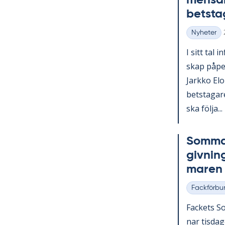
men­sam
bets­ta­
Nyheter
Kategorier
I sitt tal i
skap på­pe­
Jark­ko Elo­
bets­ta­ga­
ska följa...
Som­mar
giv­nin
ma­ren
Fackförbu
Kategorier
Fac­kets So
nar tis­da