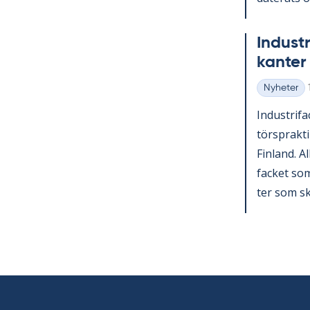
In­du­st
kan­ter 
Nyheter
Kategorier
In­du­stri­f
tör­sprak­ti
Fin­land. A
fac­ket som 
ter som sko­