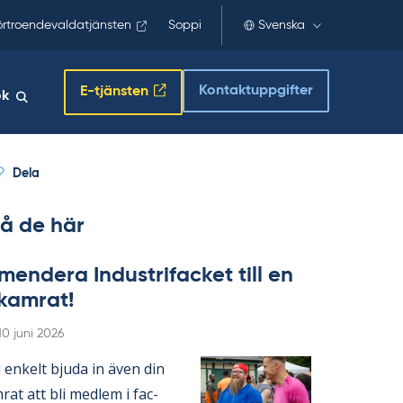
örtroendevaldatjänsten
Soppi
Svenska
Kontaktuppgifter
E-tjänsten
ök
Dela
å de här
en­de­ra In­du­stri­fac­ket till en
­kam­rat!
Skriven
10 juni 2026
en­kelt bju­da in även din
­rat att bli med­lem i fac­