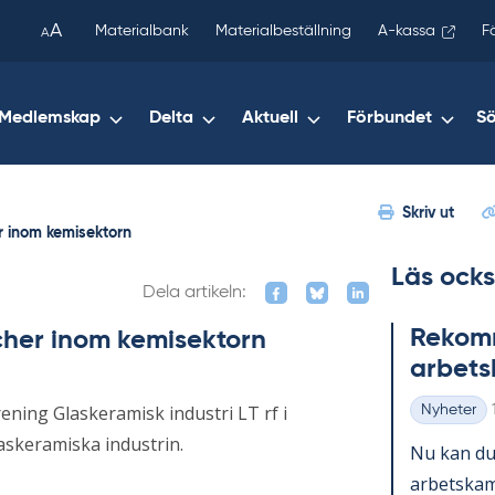
been
A
Materialbank
Materialbeställning
A-kassa
F
A
copied
to
your
Medlemskap
Delta
Aktuell
Förbundet
S
clipboard.)
Skriv ut
r inom kemisektorn
Läs ocks
Dela artikeln:
Re­kom­m
scher inom kemisektorn
ar­bets
ening Glaskeramisk industri LT rf i
Nyheter
Kategorier
askeramiska industrin.
Nu kan du 
ar­bets­kam