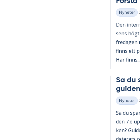
Förs­t
Nyheter
Kategorier
Den in­ter­n
sens hög­ti
fre­da­gen 
fin­ns ett p
Här fin­ns..
Sa du 
gui­den
Nyheter
Kategorier
Sa du spar­
den 7:e upp
ken? Guide 
da­te­ra­ts o