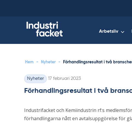
Skip
to
content
Arbetsliv
Hem
-
Nyheter
-
Förhandlingsresultat i två bransche
Skriven
Nyheter
17 februari 2023
Kategorier
Förhandlingsresultat i två bran
Industrifacket och Kemiindustrin rf:s medlemsför
förhandlingarna nått en avtalsuppgörelse för gl