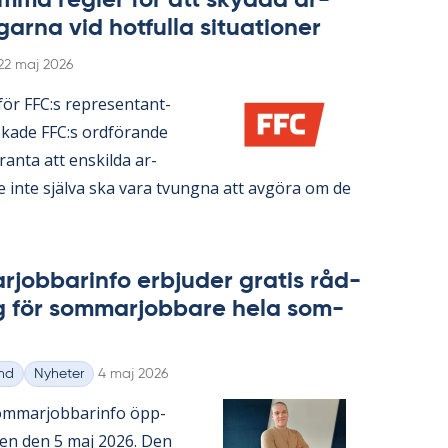
­ma reg­ler för att skyd­da ar­
gar­na vid hot­ful­la si­tu­a­tio­ner
Skriven
22 maj 2026
n­för FFC:s re­pre­sen­tant­
ka­de FFC:s ord­fö­ran­de
ran­ta att en­skil­da ar­
re inte själva ska vara tvung­na att av­gö­ra om de
­job­ba­rin­fo er­bju­der gra­tis råd­
g för som­mar­job­ba­re hela som­
Skriven
nd
Nyheter
4 maj 2026
m­mar­job­ba­rin­fo öpp­
­gen den 5 maj 2026. Den