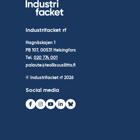
Industrifacket rf
Hagnäskajen 1
PB 107, 00531 Helsingfors
Tel.
020 774 001
palaute@teollisuusliitto.fi
© Industrifacket rf
2026
Social media
Facebook
Instagram
Youtube
LinkedIn
Bluesky