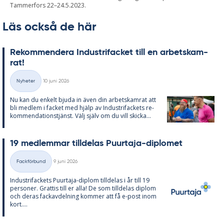
Tammerfors 22–24.5.2023.
Läs också de här
Re­kom­men­de­ra In­du­stri­fac­ket till en ar­bets­kam­
rat!
Skriven
Nyheter
10 juni 2026
Kategorier
Nu kan du en­kelt bju­da in även din ar­bets­kam­rat att
bli med­lem i fac­ket med hjälp av In­du­stri­fac­kets re­
kom­men­da­tions­tjänst. Välj själv om du vill skic­ka...
19 med­lem­mar till­de­las Pu­ur­ta­ja-di­plo­met
Skriven
Fackförbund
9 juni 2026
Kategorier
In­du­stri­fac­kets Pu­ur­ta­ja-diplom till­de­las i år till 19
per­so­ner. Grat­tis till er alla! De som till­de­las diplom
och de­ras fackav­del­ning kom­mer att få e-post inom
kort....