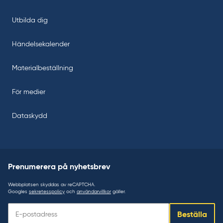
Utbilda dig
Händelsekalender
Materialbeställning
För medier
Dataskydd
Prenumerera på nyhetsbrev
Webbplatsen skyddas av reCAPTCHA.
Googles
sekretesspolicy
och
användarvillkor
gäller.
Prenumerera
Beställa
på
nyhetsbrev: