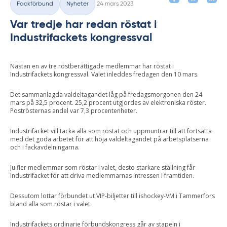
Fackförbund
Nyheter
24 mars 2023
Kategorier
Var tredje har redan röstat i
Industrifackets kongressval
Nästan en av tre röstberättigade medlemmar har röstat i
Industrifackets kongressval. Valet inleddes fredagen den 10 mars.
Det sammanlagda valdeltagandet låg på fredagsmorgonen den 24
mars på 32,5 procent. 25,2 procent utgjordes av elektroniska röster.
Poströsternas andel var 7,3 procentenheter.
Industrifacket vill tacka alla som röstat och uppmuntrar till att fortsätta
med det goda arbetet för att höja valdeltagandet på arbetsplatserna
och i fackavdelningarna.
Ju fler medlemmar som röstar i valet, desto starkare ställning får
Industrifacket för att driva medlemmarnas intressen i framtiden.
Dessutom lottar förbundet ut VIP-biljetter till ishockey-VM i Tammerfors
bland alla som röstar i valet.
Industrifackets ordinarie förbundskongress går av stapeln i