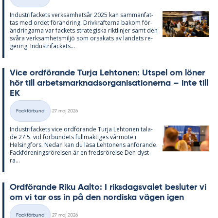
Kategorier
In­du­stri­fac­kets verk­sam­hets­år 2025 kan sam­man­fat­
tas med or­det för­änd­ring. Driv­kraf­ter­na bakom för­
änd­ring­ar­na var fac­kets stra­te­gis­ka rikt­lin­jer samt den
svå­ra verk­sam­hets­miljö som or­sa­ka­ts av lan­dets re­
ge­ring. In­du­stri­fac­kets...
Vice ord­fö­ran­de Turja Lehto­nen: Ut­spel om lö­ner
hör till ar­bets­mark­nads­or­ga­ni­sa­tio­ner­na – inte till
EK
Skriven
Fackförbund
27 maj 2026
Kategorier
In­du­stri­fac­kets vice ord­fö­ran­de Turja Lehto­nen ta­la­
de 27.5. vid för­bun­dets full­mäk­ti­ges vår­möte i
Helsing­fors. Ne­dan kan du läsa Lehto­nens an­fö­ran­de.
Fack­för­e­nings­rö­rel­sen är en freds­rö­rel­se Den dyst­
ra...
Ord­fö­ran­de Riku Aal­to: I riks­dags­va­let be­slu­ter vi
om vi tar oss in på den nor­dis­ka vägen igen
Skriven
Fackförbund
27 maj 2026