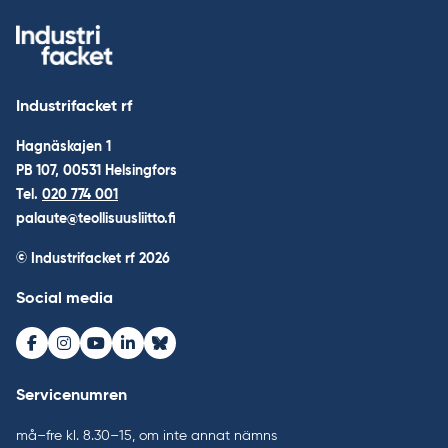
Industrifacket rf
Hagnäskajen 1
PB 107, 00531 Helsingfors
Tel.
020 774 001
palaute@teollisuusliitto.fi
© Industrifacket rf
2026
Social media
Facebook
Instagram
Youtube
LinkedIn
Bluesky
Servicenumren
må–fre kl. 8.30–15, om inte annat nämns