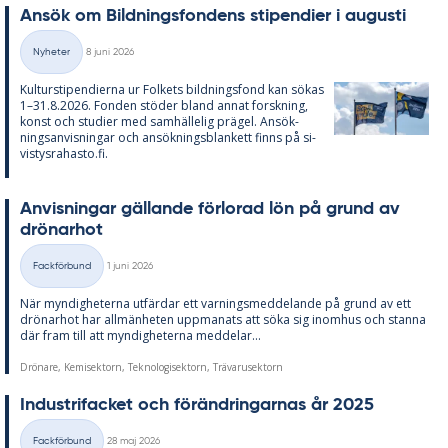
An­sök om Bild­nings­fon­dens sti­pen­di­er i au­gusti
Skriven
Nyheter
8 juni 2026
Kategorier
Kul­tursti­pen­di­er­na ur Fol­kets bild­nings­fond kan sö­kas
1–31.8.2026. Fon­den stö­der bland an­nat forsk­ning,
konst och stu­di­er med sam­häl­le­lig prä­gel. An­sök­
nings­an­vis­ning­ar och an­sök­nings­blan­kett fin­ns på si­
vis­tys­ra­has­to.fi.
An­vis­ning­ar gäl­lan­de för­lo­rad lön på grund av
drö­nar­hot
Skriven
Fackförbund
1 juni 2026
Kategorier
När myn­dig­he­ter­na ut­fär­dar ett var­nings­med­de­lan­de på grund av ett
drö­nar­hot har all­män­he­ten upp­ma­na­ts att söka sig in­om­hus och stan­na
där fram till att myn­dig­he­ter­na med­de­lar...
Drönare, Kemisektorn, Teknologisektorn, Trävarusektorn
In­du­stri­fac­ket och för­änd­ring­ar­nas år 2025
Skriven
Fackförbund
28 maj 2026