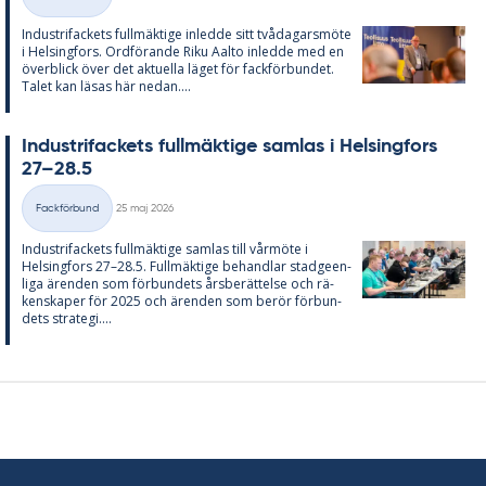
Kategorier
In­du­stri­fac­kets full­mäk­ti­ge in­led­de sitt två­da­garsmöte
i Helsing­fors. Ord­fö­ran­de Riku Aal­to in­led­de med en
över­blick över det ak­tu­el­la lä­get för fack­för­bun­det.
Ta­let kan lä­sas här ne­dan....
In­du­stri­fac­kets full­mäk­ti­ge sam­las i Helsing­fors
27–28.5
Skriven
Fackförbund
25 maj 2026
Kategorier
In­du­stri­fac­kets full­mäk­ti­ge sam­las till vår­möte i
Helsing­fors 27–28.5. Full­mäk­ti­ge be­hand­lar stad­ge­en­
li­ga ären­den som för­bun­dets års­be­rät­tel­se och rä­
ken­ska­per för 2025 och ären­den som be­rör för­bun­
dets stra­te­gi....