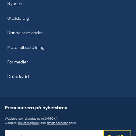
Nyheter
Utbilda dig
Händelsekalender
Materialbeställning
För medier
Dataskydd
Prenumerera på nyhetsbrev
Webbplatsen skyddas av reCAPTCHA.
Googles
sekretesspolicy
och
användarvillkor
gäller.
Prenumerera