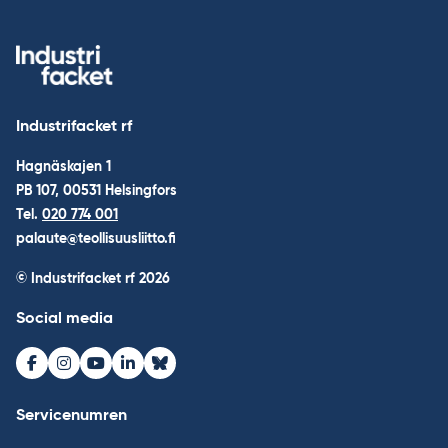
Industrifacket rf
Hagnäskajen 1
PB 107, 00531 Helsingfors
Tel.
020 774 001
palaute@teollisuusliitto.fi
© Industrifacket rf
2026
Social media
Facebook
Instagram
Youtube
LinkedIn
Bluesky
Servicenumren