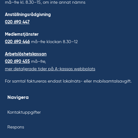
må–fre kl. 8.30–15, om inte annat nämns
Anställningsrådgivning
020 690 447
Medlemstjänster
020 690 446
må–fre klockan 8.30–12
Arbetslöshetskassan
020 690 455
må–fre,
mer detaljerade tider på A-kassas webbplats
För samtal faktureras endast lokalnäts- eller mobilsamtalsavgift.
Navigera
Kontaktuppgifter
Respons