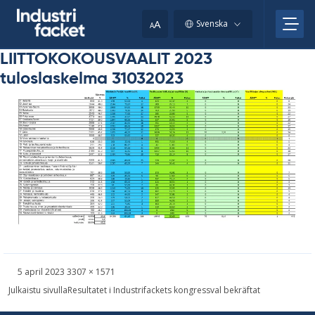
Skip
to
A
Svenska
A
content
LIITTOKOKOUSVAALIT 2023
tuloslaskelma 31032023
Skriven
Bild
5 april 2023
3307 × 1571
i
Inläggsnavigering
Julkaistu sivulla
Resultatet i Industrifackets kongressval bekräftat
full
storlek