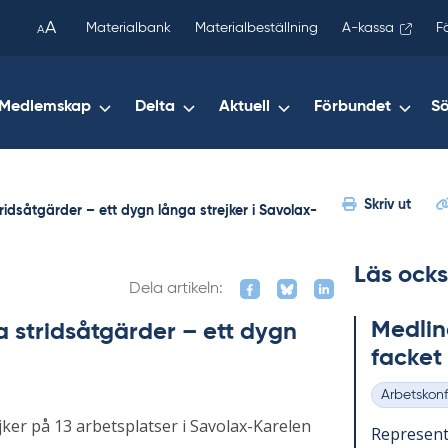
been
A
Materialbank
Materialbeställning
A-kassa
F
A
copied
to
your
Medlemskap
Delta
Aktuell
Förbundet
S
clipboard.)
Skriv ut
stridsåtgärder – ett dygn långa strejker i Savolax-
Läs ocks
Dela artikeln:
Med­ling
ka stridsåtgärder – ett dygn
fac­ke
Arbetskonfl
Kategorier
ejker på 13 arbetsplatser i Savolax-Karelen
Re­pre­sen­