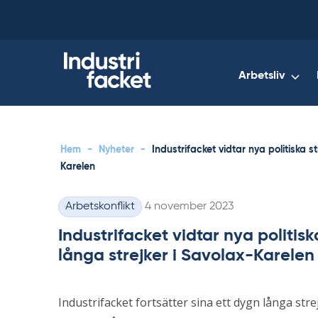
Skip
to
content
Arbetsliv
Hem
-
Nyheter
-
Industrifacket vidtar nya politiska 
Karelen
Skriven
Arbetskonflikt
4 november 2023
Kategorier
Industrifacket vidtar nya politis
långa strejker i Savolax-Karelen
Industrifacket fortsätter sina ett dygn långa str