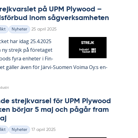
trejk­vars­let på UPM Ply­wood –
ds­för­bud inom såg­verk­sam­he­ten
Skriven
ikt
Nyheter
25 april 2025
fac­ket har idag 25.4.2025
 ny strejk på fö­re­ta­get
ods fyra en­he­ter i Fin­
let gäl­ler även för Jär­vi-Su­o­men Vo­ima Oy:s en­
dustri
onde strejk­var­sel för UPM Ply­wood
­ken bör­jar 5 maj och på­går fram
maj
Skriven
ikt
Nyheter
17 april 2025