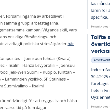
las mån­da
la­ren för a
r. Försämringarna av arbetslivet i
spe­ci­fi­ka...
ch samma grupp: arbetstagarna.
Mekanisk skogin
C:s gemensamma kampanj Vägande skäl, vars
gens ensidiga försämrings- och
Tolfte 
t vi vidtagit politiska stridsåtgärder
här
.
över­ti
verk­sa
 Composites – Joensuun tehdas (Kivara),
Arbetskonfl
Kategorier
c – Iisalmi, Hanza Levyprofiili – Joensuu,
In­du­stri­
wood, Jeld-Wen Suomi – Kuopio, Junttan –
30.4.2025 
 – Lammintien yksikkö, SP Stainless –
fö­re­ta­g
t Suomivalimo – Iisalmi.
he­ter i Fi
Oy:s en­het.
 är nödvändigt för att trygga liv och hälsa.
Mekanisk skogin
 en varseltid på fem dagar.