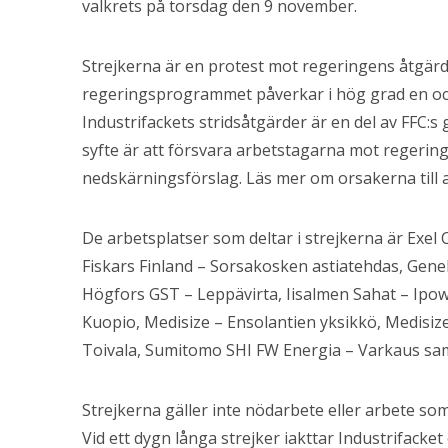
valkrets på torsdag den 9 november.
Strejkerna är en protest mot regeringens åtgärde
regeringsprogrammet påverkar i hög grad en o
Industrifackets stridsåtgärder är en del av FF
syfte är att försvara arbetstagarna mot regerin
nedskärningsförslag. Läs mer om orsakerna till at
De arbetsplatser som deltar i strejkerna är Exel
Fiskars Finland – Sorsakosken astiatehdas, Genele
Högfors GST – Leppävirta, Iisalmen Sahat – Ipo
Kuopio, Medisize – Ensolantien yksikkö, Medisize
Toivala, Sumitomo SHI FW Energia – Varkaus sam
Strejkerna gäller inte nödarbete eller arbete som
Vid ett dygn långa strejker iakttar Industrifacket