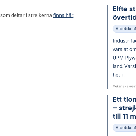
Elfte s
om deltar i strejkerna
finns här
.
över­ti
Arbetskonfl
Kategorier
In­du­stri­
vars­lat om
UPM Ply­wo
land. Vars­
het i...
Mekanisk skogin
Ett ti­
– strej
till 11 
Arbetskonfl
Kategorier