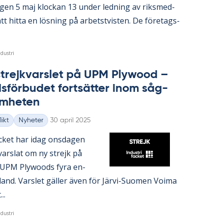
­gen 5 maj kloc­kan 13 un­der led­ning av riks­med­
tt hit­ta en lös­ning på ar­bets­tvis­ten. De fö­re­tags­
dustri
strejk­vars­let på UPM Ply­wood –
ds­för­bu­det fort­sät­ter inom såg­
m­he­ten
Skriven
ikt
Nyheter
30 april 2025
fac­ket har idag ons­da­gen
vars­lat om ny strejk på
et UPM Ply­woods fyra en­
n­land. Vars­let gäl­ler även för Jär­vi-Su­o­men Vo­ima
..
dustri