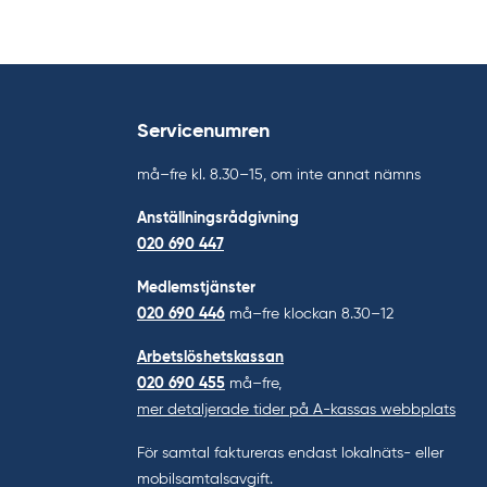
Servicenumren
må–fre kl. 8.30–15, om inte annat nämns
Anställningsrådgivning
020 690 447
Medlemstjänster
020 690 446
må–fre klockan 8.30–12
Arbetslöshetskassan
020 690 455
må–fre,
mer detaljerade tider på A-kassas webbplats
För samtal faktureras endast lokalnäts- eller
mobilsamtalsavgift.