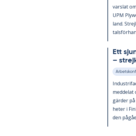
vars­lat om
UPM Ply­wo
land. Strej
tals­för­han
Ett sju
– strej­
Arbetskonfl
Kategorier
In­du­stri­
med­de­lat 
gär­der på
he­ter i Fi
den på­gåen