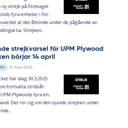
 ny strejk på fö­re­ta­get
ods fyra en­he­ter i Fin­
k­vars­let är det åt­ton­de un­der de på­gåen­de av­
d­ling­ar­na. Strej­ken...
n­de strejk­var­sel för UPM Ply­wood
ken bör­jar 14 april
Skriven
ikt
31 mars 2025
fac­ket har idag 30.3.2025
om fort­sat­ta strids­åt­
 UPM Ply­woods fyra en­
n­land. Det rör sig om den sjun­de strej­ken un­der
­de...