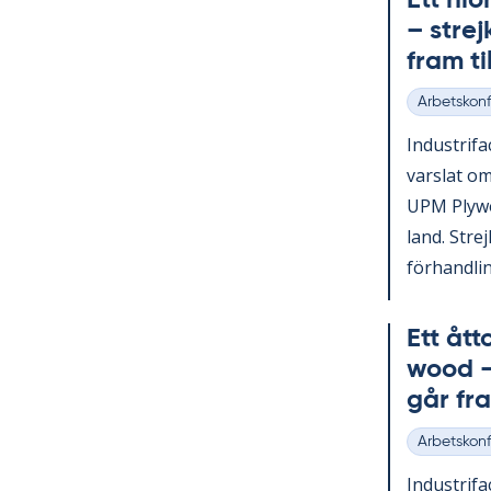
Ett ni­
– strej
fram ti
Arbetskonfl
Kategorier
In­du­stri­
vars­lat om
UPM Ply­wo
land. Strej
för­hand­lin
Ett åt­
wood – 
går fra
Arbetskonfl
Kategorier
In­du­stri­