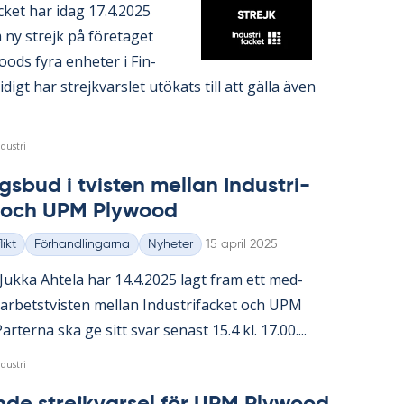
fac­ket har idag 17.4.2025
 ny strejk på fö­re­ta­get
ods fyra en­he­ter i Fin­
­di­gt har strejk­vars­let ut­ö­ka­ts till att gäl­la även
dustri
s­bud i tvis­ten mel­lan In­du­stri­
t och UPM Ply­wood
Skriven
ikt
Förhandlingarna
Nyheter
15 april 2025
Juk­ka Ah­te­la har 14.4.2025 lagt fram ett med­
 ar­bets­tvis­ten mel­lan In­du­stri­fac­ket och UPM
ar­ter­na ska ge sitt svar se­nast 15.4 kl. 17.00....
dustri