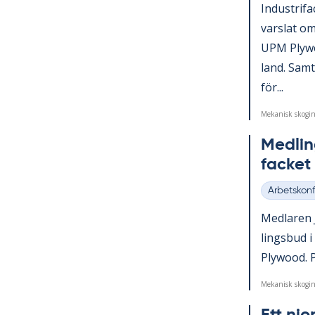
In­du­stri­
vars­lat om
UPM Ply­wo
land. Sam­ti
för...
Mekanisk skogin
Med­ling
fac­ke
Arbetskonfl
Kategorier
Med­la­ren 
lings­bud i
Ply­wood. P
Mekanisk skogin