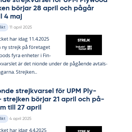
onde strejk­var­sel för UPM Ply­wood
­ken bör­jar 28 april och på­går
ll 4 maj
Skriven
ikt
11 april 2025
fac­ket har idag 11.4.2025
 ny strejk på fö­re­ta­get
ods fyra en­he­ter i Fin­
k­vars­let är det ni­onde un­der de på­gåen­de av­tals­
g­ar­na. Strej­ken...
ton­de strejk­var­sel för UPM Ply­
strej­ken bör­jar 21 april och på­
m till 27 april
Skriven
ikt
4 april 2025
fac­ket har idag 4.4.2025