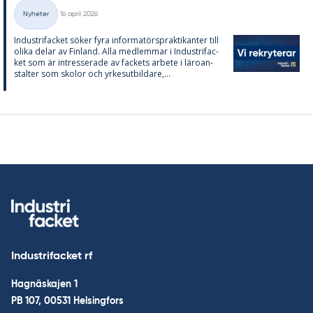
Skriven
Nyheter
16 april 2026
Kategorier
In­du­stri­fac­ket sö­ker fyra in­for­ma­tör­sprak­ti­kan­ter till
oli­ka de­lar av Fin­land. Alla med­lem­mar i In­du­stri­fac­
ket som är in­tres­se­ra­de av fac­kets ar­bete i läro­an­
stal­ter som sko­lor och yr­kes­ut­bil­da­re,...
Industrifacket rf
Hagnäskajen 1
PB 107, 00531 Helsingfors