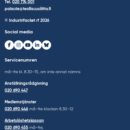
Tel.
020 774 001
palaute@teollisuusliitto.fi
© Industrifacket rf
2026
Social media
Facebook
Instagram
Youtube
LinkedIn
Bluesky
Servicenumren
må–fre kl. 8.30–15, om inte annat nämns
Anställningsrådgivning
020 690 447
Medlemstjänster
020 690 446
må–fre klockan 8.30–12
Arbetslöshetskassan
020 690 455
må–fre,