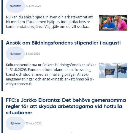
Skriven
Nyheter
10 juni 2026
Kategorier
Nu kan du en­kelt bju­da in även din ar­bets­kam­rat att
bli med­lem i fac­ket med hjälp av In­du­stri­fac­kets re­
kom­men­da­tions­tjänst. Välj själv om du vill skic­ka...
An­sök om Bild­nings­fon­dens sti­pen­di­er i au­gusti
Skriven
Nyheter
8 juni 2026
Kategorier
Kul­tursti­pen­di­er­na ur Fol­kets bild­nings­fond kan sö­kas
1–31.8.2026. Fon­den stö­der bland an­nat forsk­ning,
konst och stu­di­er med sam­häl­le­lig prä­gel. An­sök­
nings­an­vis­ning­ar och an­sök­nings­blan­kett fin­ns på si­
vis­tys­ra­has­to.fi.
FFC:s Jark­ko Elo­ran­ta: Det be­hö­vs ge­men­sam­ma
reg­ler för att skyd­da ar­bets­ta­gar­na vid hot­ful­la
si­tu­a­tio­ner
Skriven
Nyheter
22 maj 2026
Kategorier