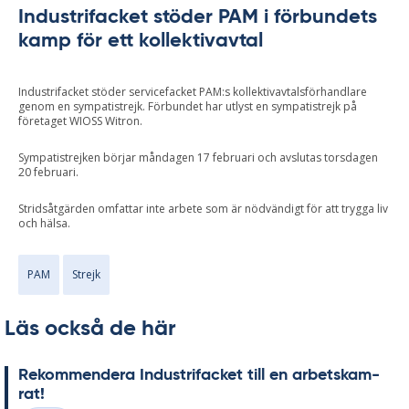
Industrifacket stöder PAM i förbundets
kamp för ett kollektivavtal
Industrifacket stöder servicefacket PAM:s kollektivavtalsförhandlare
genom en sympatistrejk. Förbundet har utlyst en sympatistrejk på
företaget WIOSS Witron.
Sympatistrejken börjar måndagen 17 februari och avslutas torsdagen
20 februari.
Stridsåtgärden omfattar inte arbete som är nödvändigt för att trygga liv
och hälsa.
PAM
Strejk
Läs också de här
Re­kom­men­de­ra In­du­stri­fac­ket till en ar­bets­kam­
rat!