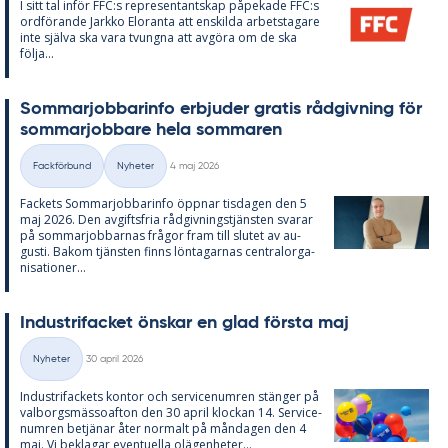
I sitt tal in­för FFC:s re­pre­sen­tant­skap på­pe­ka­de FFC:s
ord­fö­ran­de Jark­ko Elo­ran­ta att en­skil­da ar­bets­ta­ga­re
inte själva ska vara tvung­na att av­gö­ra om de ska
följa...
Som­mar­job­ba­rin­fo er­bju­der gra­tis råd­giv­ning för
som­mar­job­ba­re hela som­ma­ren
Skriven
Fackförbund
Nyheter
4 maj 2026
Kategorier
Fac­kets Som­mar­job­ba­rin­fo öpp­nar tis­da­gen den 5
maj 2026. Den av­gifts­fria råd­giv­nings­tjäns­ten sva­rar
på som­mar­job­bar­nas frå­gor fram till slu­tet av au­
gusti. Bakom tjäns­ten fin­ns lön­ta­gar­nas cen­tral­or­ga­
ni­sa­tio­ner...
In­du­stri­fac­ket öns­kar en glad förs­ta maj
Skriven
Nyheter
30 april 2026
Kategorier
In­du­stri­fac­kets kon­tor och ser­vice­num­ren stäng­er på
val­borgs­mäs­so­af­ton den 30 april kloc­kan 14. Ser­vice­
num­ren be­tjä­nar åter nor­malt på mån­da­gen den 4
maj. Vi be­kla­gar even­tu­el­la olä­gen­he­ter...