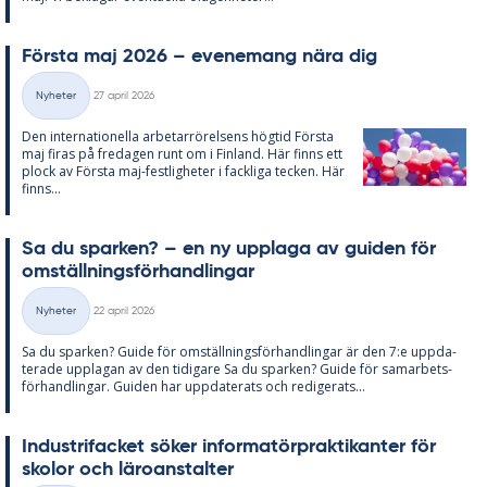
Förs­ta maj 2026 – eve­ne­mang nära dig
Skriven
Nyheter
27 april 2026
Kategorier
Den in­ter­na­tio­nel­la ar­be­tar­rö­rel­sens hög­tid Förs­ta
maj fi­ras på fre­da­gen runt om i Fin­land. Här fin­ns ett
plock av Förs­ta maj-fest­lig­he­ter i fack­li­ga tec­ken. Här
fin­ns...
Sa du spar­ken? – en ny upp­laga av gui­den för
om­ställ­nings­för­hand­ling­ar
Skriven
Nyheter
22 april 2026
Kategorier
Sa du spar­ken? Guide för om­ställ­nings­för­hand­ling­ar är den 7:e upp­da­
te­ra­de upp­la­gan av den ti­di­ga­re Sa du spar­ken? Guide för sam­ar­bets­
för­hand­ling­ar. Gui­den har upp­da­te­ra­ts och re­di­ge­ra­ts...
In­du­stri­fac­ket sö­ker in­for­ma­törprak­ti­kan­ter för
sko­lor och läro­an­stal­ter