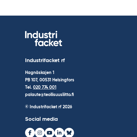
Industrifacket rf
Hagnäskajen 1
PB 107, 00531 Helsingfors
Tel.
020 774 001
palaute@teollisuusliitto.fi
© Industrifacket rf
2026
Social media
Facebook
Instagram
Youtube
LinkedIn
Bluesky