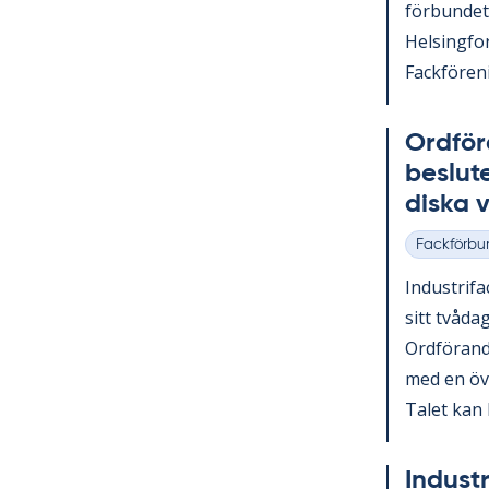
för­bun­det
Helsing­fo
Fack­för­e­n
Ord­fö­r
be­slu­
dis­ka
Fackförbu
Kategorier
In­du­stri­fa
sitt två­da
Ord­fö­ran­
med en över
Ta­let kan 
In­du­st