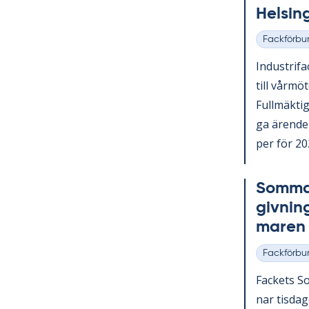
Helsing
Fackförbu
Kategorier
In­du­stri­f
till vår­mö
Full­mäk­ti­
ga ären­den
per för 202
Som­mar
giv­nin
ma­ren
Fackförbu
Kategorier
Fac­kets So
nar tis­da