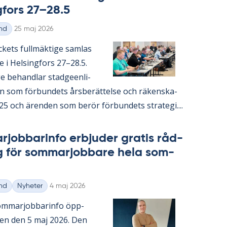
­fors 27–28.5
Skriven
nd
25 maj 2026
ac­kets full­mäk­ti­ge sam­las
te i Helsing­fors 27–28.5.
ge be­hand­lar stad­ge­en­li­
 som för­bun­dets års­be­rät­tel­se och rä­ken­ska­
5 och ären­den som be­rör för­bun­dets stra­te­gi....
­job­ba­rin­fo er­bju­der gra­tis råd­
g för som­mar­job­ba­re hela som­
Skriven
nd
Nyheter
4 maj 2026
m­mar­job­ba­rin­fo öpp­
­gen den 5 maj 2026. Den