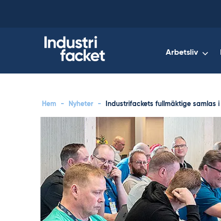
Skip
to
content
Arbetsliv
Hem
-
Nyheter
-
Industrifackets fullmäktige samlas i