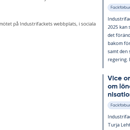
Fackförbu
Kategorier
In­du­stri­f
ötet på Industrifackets webbplats, i sociala
2025 kan s
det för­änd
bakom för­än
samt den sv
re­ge­ring. I
Vice or
om lö­n
ni­sa­ti
Fackförbu
Kategorier
In­du­stri­f
Turja Lehto