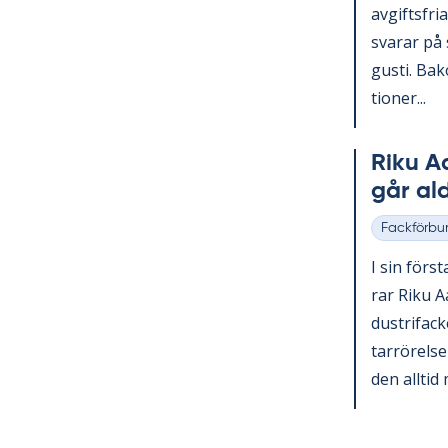
av­gifts­fri
sva­rar på 
gusti. Bako
tio­ner...
Riku Aal
går al
Fackförbu
Kategorier
I sin förs­
rar Riku Aa
du­stri­fac­
tar­rö­rel­
den all­tid 