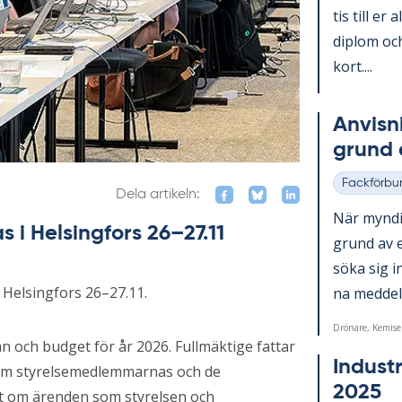
tis till er 
diplom och
kort....
An­vis­n
grund a
Fackförbu
Kategorier
Dela artikeln:
När myn­dig
s i Helsingfors 26–27.11
grund av et
söka sig in
i Helsingfors 26–27.11.
na med­de­la
Drönare, Kemise
n och budget för år 2026. Fullmäktige fattar
In­du­st
 om styrelsemedlemmarnas och de
2025
 om ärenden som styrelsen och