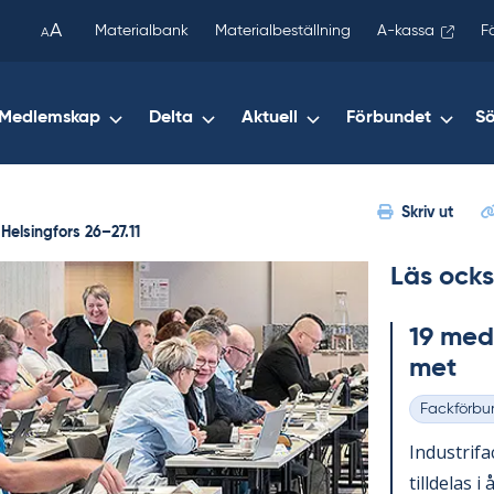
been
A
Materialbank
Materialbeställning
A-kassa
F
A
copied
to
your
Medlemskap
Delta
Aktuell
Förbundet
S
clipboard.)
Skriv ut
 Helsingfors 26–27.11
Läs ocks
19 med­l
met
Fackförbu
Kategorier
In­du­stri­f
till­de­las i