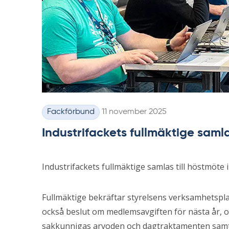
Skriven
Fackförbund
11 november 2025
Kategorier
Industrifackets fullmäktige samla
Industrifackets fullmäktige samlas till höstmöte 
Fullmäktige bekräftar styrelsens verksamhetspla
också beslut om medlemsavgiften för nästa år,
sakkunnigas arvoden och dagtraktamenten samt