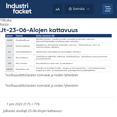
Skip
to
A
Svenska
A
content
Tillbaka
Nästa
Jt-23-06-Alojen kattavuus
Te­ol­li­su­us­li­it­to­lais­ten to­i­mi­a­lat ja ni­i­den ly­hen­te­et
Teollisuusliittolaisten toimialat ja niiden lyhenteet.
Skriven
Bild
7 juni 2023
2175 × 778
i
Inläggsnavigering
Julkaistu sivulla
Jt-23-06-Alojen kattavuus
full
storlek