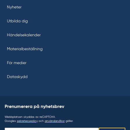
Nyheter
Utbilda dig
Händelsekalender
Materialbeställning
För medier
Dataskydd
Prenumerera på nyhetsbrev
Webbplatsen skyddas av reCAPTCHA.
Googles
sekretesspolicy
och
användarvillkor
gäller.
Prenumerera