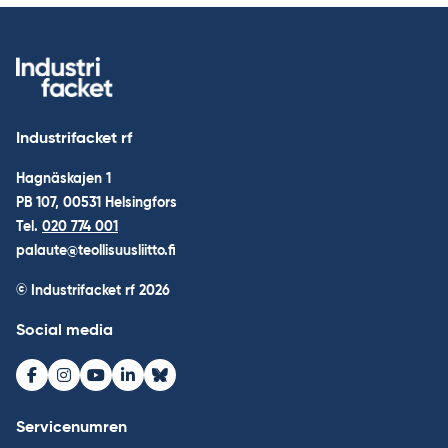
Industrifacket rf
Hagnäskajen 1
PB 107, 00531 Helsingfors
Tel.
020 774 001
palaute@teollisuusliitto.fi
© Industrifacket rf
2026
Social media
Facebook
Instagram
Youtube
LinkedIn
Bluesky
Servicenumren