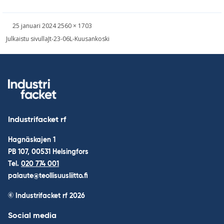
Skriven
Bild
25 januari 2024
2560 × 1703
i
Inläggsnavigering
Julkaistu sivulla
Jt-23-06L-Kuusankoski
full
storlek
Industrifacket rf
Hagnäskajen 1
PB 107, 00531 Helsingfors
Tel.
020 774 001
palaute@teollisuusliitto.fi
© Industrifacket rf
2026
Social media