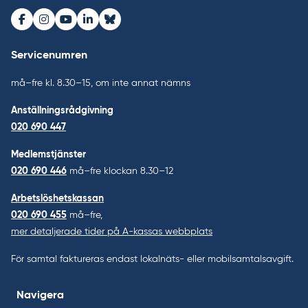
Facebook
Instagram
Youtube
LinkedIn
Bluesky
Servicenumren
må–fre kl. 8.30–15, om inte annat nämns
Anställningsrådgivning
020 690 447
Medlemstjänster
020 690 446
må–fre klockan 8.30–12
Arbetslöshetskassan
020 690 455
må–fre,
mer detaljerade tider på A-kassas webbplats
För samtal faktureras endast lokalnäts- eller mobilsamtalsavgift.
Navigera