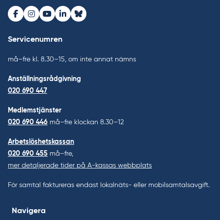
Facebook
Instagram
Youtube
LinkedIn
Bluesky
Servicenumren
må–fre kl. 8.30–15, om inte annat nämns
Anställningsrådgivning
020 690 447
Medlemstjänster
020 690 446
må–fre klockan 8.30–12
Arbetslöshetskassan
020 690 455
må–fre,
mer detaljerade tider på A-kassas webbplats
För samtal faktureras endast lokalnäts- eller mobilsamtalsavgift.
Navigera