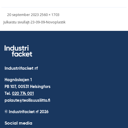
Skriven
Bild
20 september 2023
2560 × 1703
i
Inläggsnavigering
Julkaistu sivulla
Jt-23-09-09-Novoplastik
full
storlek
Industrifacket rf
Hagnäskajen 1
PB 107, 00531 Helsingfors
Tel.
020 774 001
palaute@teollisuusliitto.fi
© Industrifacket rf
2026
Social media