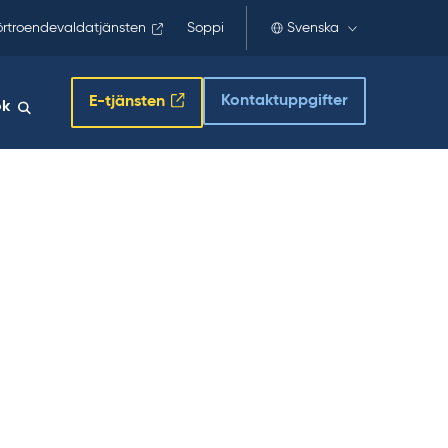
örtroendevaldatjänsten
Soppi
Svenska
Kontaktuppgifter
E-tjänsten
ök