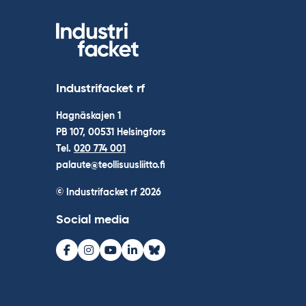
Industrifacket rf
Hagnäskajen 1
PB 107, 00531 Helsingfors
Tel.
020 774 001
palaute@teollisuusliitto.fi
© Industrifacket rf
2026
Social media
Facebook
Instagram
Youtube
LinkedIn
Bluesky