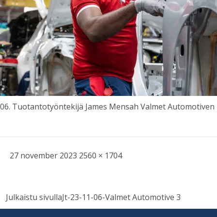
06. Tu­o­tan­to­työn­te­kijä Ja­mes Men­sah Val­met Au­to­mo­ti­ven 
Skriven
Bild
27 november 2023
2560 × 1704
i
full
Inläggsnavigering
storlek
Julkaistu sivulla
Jt-23-11-06-Valmet Automotive 3