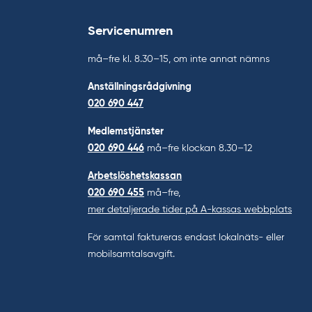
Servicenumren
må–fre kl. 8.30–15, om inte annat nämns
Anställningsrådgivning
020 690 447
Medlemstjänster
020 690 446
må–fre klockan 8.30–12
Arbetslöshetskassan
020 690 455
må–fre,
mer detaljerade tider på A-kassas webbplats
För samtal faktureras endast lokalnäts- eller
mobilsamtalsavgift.