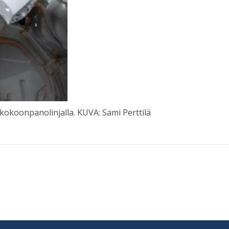
ko­koon­pa­no­lin­jal­la. KUVA: Sami Pert­tilä