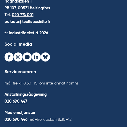
Hagnäskajen 1
PB 107, 00531 Helsingfors
Tel.
020 774 001
palaute@teollisuusliitto.fi
© Industrifacket rf
2026
Social media
Facebook
Instagram
Youtube
LinkedIn
Bluesky
Servicenumren
må–fre kl. 8.30–15, om inte annat nämns
Anställningsrådgivning
020 690 447
Medlemstjänster
020 690 446
må–fre klockan 8.30–12