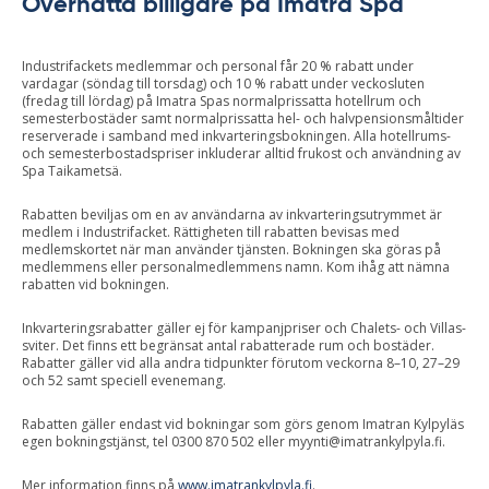
Övernatta billigare på Imatra Spa
Industrifackets medlemmar och personal får 20 % rabatt under
vardagar (söndag till torsdag) och 10 % rabatt under veckosluten
(fredag till lördag) på Imatra Spas normalprissatta hotellrum och
semesterbostäder samt normalprissatta hel- och halvpensionsmåltider
reserverade i samband med inkvarteringsbokningen. Alla hotellrums-
och semesterbostadspriser inkluderar alltid frukost och användning av
Spa Taikametsä.
Rabatten beviljas om en av användarna av inkvarteringsutrymmet är
medlem i Industrifacket. Rättigheten till rabatten bevisas med
medlemskortet när man använder tjänsten. Bokningen ska göras på
medlemmens eller personalmedlemmens namn. Kom ihåg att nämna
rabatten vid bokningen.
Inkvarteringsrabatter gäller ej för kampanjpriser och Chalets- och Villas-
sviter. Det finns ett begränsat antal rabatterade rum och bostäder.
Rabatter gäller vid alla andra tidpunkter förutom veckorna 8–10, 27–29
och 52 samt speciell evenemang.
Rabatten gäller endast vid bokningar som görs genom Imatran Kylpyläs
egen bokningstjänst, tel 0300 870 502 eller
myynti@imatrankylpyla.fi
.
Mer information finns på
www.imatrankylpyla.fi
.