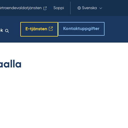
örtroendevaldatjänsten
Soppi
Svenska
Kontaktuppgifter
E-tjänsten
ök
aalla