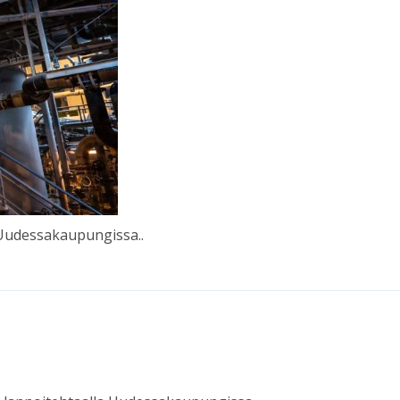
 Uu­des­sakau­pungis­sa..