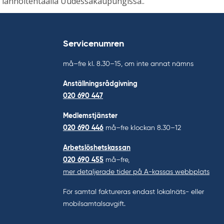
lannoitehtaalla Uudessakaupungissa..
Servicenumren
må–fre kl. 8.30–15, om inte annat nämns
Anställningsrådgivning
020 690 447
Medlemstjänster
020 690 446
må–fre klockan 8.30–12
Arbetslöshetskassan
020 690 455
må–fre,
mer detaljerade tider på A-kassas webbplats
För samtal faktureras endast lokalnäts- eller
mobilsamtalsavgift.