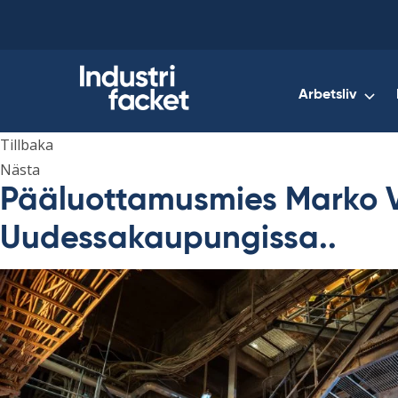
Skip
to
content
Arbetsliv
Tillbaka
Nästa
Pääluottamusmies Marko V
Uudessakaupungissa..