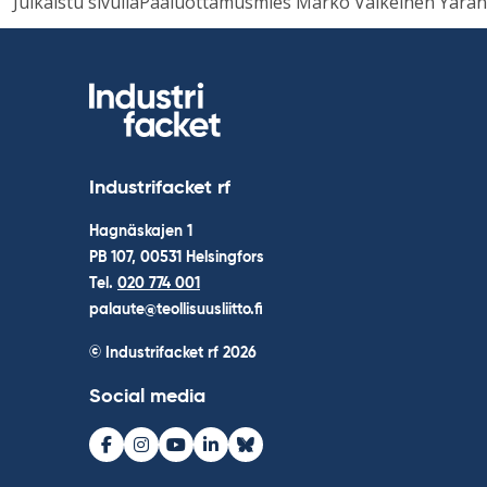
Julkaistu sivulla
Pääluottamusmies Marko Valkeinen Yaran 
Industrifacket rf
Hagnäskajen 1
PB 107, 00531 Helsingfors
Tel.
020 774 001
palaute@teollisuusliitto.fi
© Industrifacket rf
2026
Social media
Facebook
Instagram
Youtube
LinkedIn
Bluesky