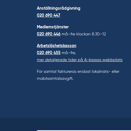
Anställningsrådgivning
020 690 447
Medlemstjänster
020 690 446
må–fre klockan 8.30–12
Arbetslöshetskassan
020 690 455
må–fre,
mer detaljerade tider på A-kassas webbplats
För samtal faktureras endast lokalnäts- eller
mobilsamtalsavgift.