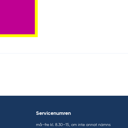
Servicenumren
må–fre kl. 8.30–15, om inte annat nämns