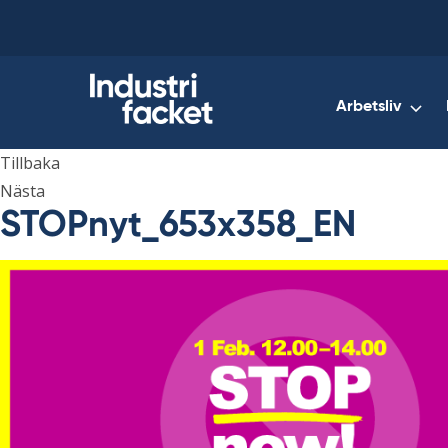
Skip
to
content
Arbetsliv
Tillbaka
Nästa
STOPnyt_653x358_EN