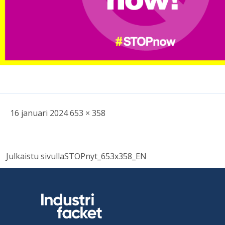
Skriven
Bild
16 januari 2024
653 × 358
i
full
Inläggsnavigering
storlek
Julkaistu sivulla
STOPnyt_653x358_EN