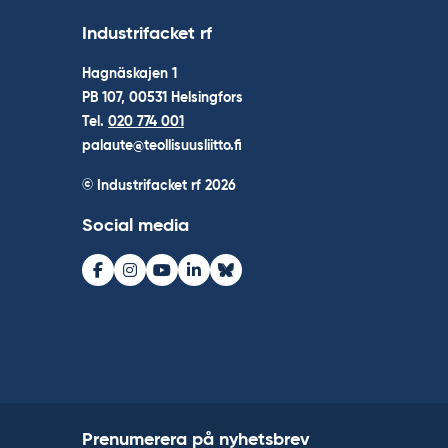
Industrifacket rf
Hagnäskajen 1
PB 107, 00531 Helsingfors
Tel.
020 774 001
palaute@teollisuusliitto.fi
© Industrifacket rf
2026
Social media
Facebook
Instagram
Youtube
LinkedIn
Bluesky
Prenumerera på nyhetsbrev