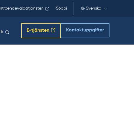
örtroendevaldatjänsten
Soppi
Svenska
Kontaktuppgifter
E-tjänsten
ök