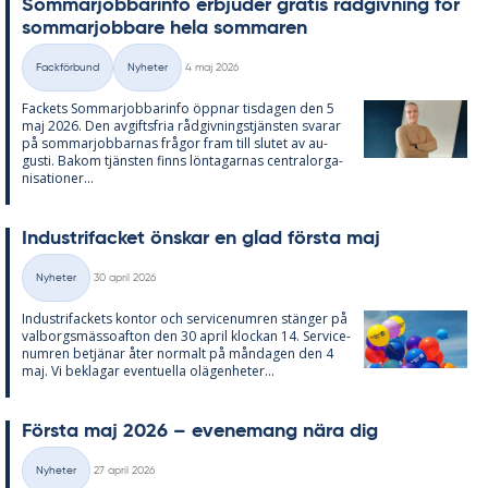
Som­mar­job­ba­rin­fo er­bju­der gra­tis råd­giv­ning för
som­mar­job­ba­re hela som­ma­ren
Skriven
Fackförbund
Nyheter
4 maj 2026
Kategorier
Fac­kets Som­mar­job­ba­rin­fo öpp­nar tis­da­gen den 5
maj 2026. Den av­gifts­fria råd­giv­nings­tjäns­ten sva­rar
på som­mar­job­bar­nas frå­gor fram till slu­tet av au­
gusti. Bakom tjäns­ten fin­ns lön­ta­gar­nas cen­tral­or­ga­
ni­sa­tio­ner...
In­du­stri­fac­ket öns­kar en glad förs­ta maj
Skriven
Nyheter
30 april 2026
Kategorier
In­du­stri­fac­kets kon­tor och ser­vice­num­ren stäng­er på
val­borgs­mäs­so­af­ton den 30 april kloc­kan 14. Ser­vice­
num­ren be­tjä­nar åter nor­malt på mån­da­gen den 4
maj. Vi be­kla­gar even­tu­el­la olä­gen­he­ter...
Förs­ta maj 2026 – eve­ne­mang nära dig
Skriven
Nyheter
27 april 2026
Kategorier