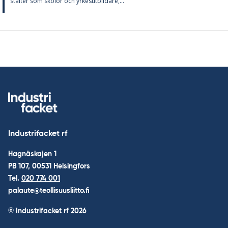
stal­ter som sko­lor och yr­kes­ut­bil­da­re,...
Industrifacket rf
Hagnäskajen 1
PB 107, 00531 Helsingfors
Tel.
020 774 001
palaute@teollisuusliitto.fi
© Industrifacket rf
2026