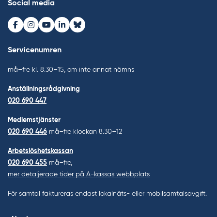
Social media
Facebook
Instagram
Youtube
LinkedIn
Bluesky
Servicenumren
må–fre kl. 8.30–15, om inte annat nämns
Anställningsrådgivning
020 690 447
Medlemstjänster
020 690 446
må–fre klockan 8.30–12
Arbetslöshetskassan
020 690 455
må–fre,
mer detaljerade tider på A-kassas webbplats
För samtal faktureras endast lokalnäts- eller mobilsamtalsavgift.