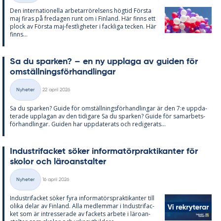
Den in­ter­na­tio­nel­la ar­be­tar­rö­rel­sens hög­tid Förs­ta
maj fi­ras på fre­da­gen runt om i Fin­land. Här fin­ns ett
plock av Förs­ta maj-fest­lig­he­ter i fack­li­ga tec­ken. Här
fin­ns...
Sa du spar­ken? – en ny upp­laga av gui­den för
om­ställ­nings­för­hand­ling­ar
Skriven
Nyheter
22 april 2026
Kategorier
Sa du spar­ken? Guide för om­ställ­nings­för­hand­ling­ar är den 7:e upp­da­
te­ra­de upp­la­gan av den ti­di­ga­re Sa du spar­ken? Guide för sam­ar­bets­
för­hand­ling­ar. Gui­den har upp­da­te­ra­ts och re­di­ge­ra­ts...
In­du­stri­fac­ket sö­ker in­for­ma­törprak­ti­kan­ter för
sko­lor och läro­an­stal­ter
Skriven
Nyheter
16 april 2026
Kategorier
In­du­stri­fac­ket sö­ker fyra in­for­ma­tör­sprak­ti­kan­ter till
oli­ka de­lar av Fin­land. Alla med­lem­mar i In­du­stri­fac­
ket som är in­tres­se­ra­de av fac­kets ar­bete i läro­an­