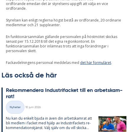
ordförande emedan det är styrelsens uppgift att välja en vice
ordförande.
Styrelsen kan enligt reglerna högst bestå av ordförande, 20 ordinarie
medlemmar och 21 suppleanter.
En funktionärsanmälan gällande personvalen på höstmötet skickas
senast per 15.12.2018 till det egna regionkontoret. En
funktionärsanmälan bör inlämnas trots att inga förändringar i
personvalen skett.
Fackavdelningens personval meddelas med
det här formuläret
.
Läs också de här
Re­kom­men­de­ra In­du­stri­fac­ket till en ar­bets­kam­
rat!
Skriven
Nyheter
10 juni 2026
Kategorier
Nu kan du en­kelt bju­da in även din ar­bets­kam­rat att
bli med­lem i fac­ket med hjälp av In­du­stri­fac­kets re­
kom­men­da­tions­tjänst. Välj själv om du vill skic­ka...