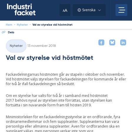
Skip
to
A
Svenska
A
content
Hem
-
Nyheter
-
Val av styrelse vid höstmötet
Dela
Skriven
Nyheter
13 november 2018
Kategorier
Val av styrelse vid höstmötet
Fackavdelningarnas höstmöten går av stapeln i oktober och november.
Vid höstmötet väljs styrelsen för fackavdelningen för kommande år eller
för två år ifall fackavdelningen så beslutit.
Om en styrelse har valts för två år i samband med höstmötet
2017 behövs nyval av styrelsen inte förrättas, utan styrelsen kan
fortsätta i sin nuvarande form fram till hösten 2019.
Minimistorleken för en fackavdelningsstyrelse är en ordförande, fyra
ordinariemedlemmar och fem suppleanter. Suppleanterna kan vara
personliga eller allmänna suppleanter. Även för ordföranden ska en
suppleant väljas, men personen verkar inte som vice