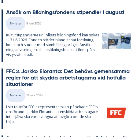
An­sök om Bild­nings­fon­dens sti­pen­di­er i au­gusti
Skriven
Nyheter
8 juni 2026
Kategorier
Kul­tursti­pen­di­er­na ur Fol­kets bild­nings­fond kan sö­kas
1–31.8.2026. Fon­den stö­der bland an­nat forsk­ning,
konst och stu­di­er med sam­häl­le­lig prä­gel. An­sök­
nings­an­vis­ning­ar och an­sök­nings­blan­kett fin­ns på si­
vis­tys­ra­has­to.fi.
FFC:s Jark­ko Elo­ran­ta: Det be­hö­vs ge­men­sam­ma
reg­ler för att skyd­da ar­bets­ta­gar­na vid hot­ful­la
si­tu­a­tio­ner
Skriven
Nyheter
22 maj 2026
Kategorier
I sitt tal in­för FFC:s re­pre­sen­tant­skap på­pe­ka­de FFC:s
ord­fö­ran­de Jark­ko Elo­ran­ta att en­skil­da ar­bets­ta­ga­re
inte själva ska vara tvung­na att av­gö­ra om de ska
följa...