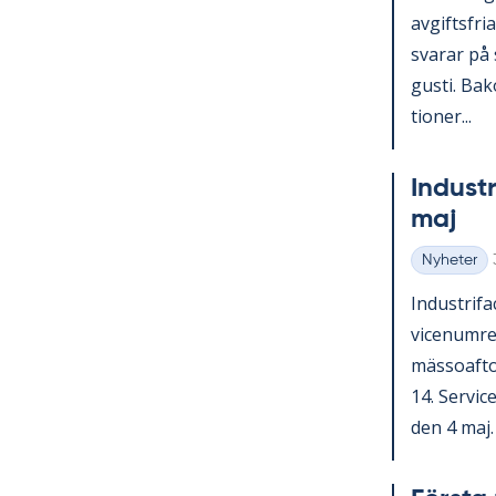
av­gifts­fri
sva­rar på 
gusti. Bako
tio­ner...
In­du­st
maj
Nyheter
Kategorier
In­du­stri­
vice­num­r
mäs­so­af­t
14. Ser­vic
den 4 maj. V