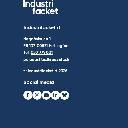
Industrifacket rf
Hagnäskajen 1
PB 107, 00531 Helsingfors
Tel.
020 774 001
palaute@teollisuusliitto.fi
© Industrifacket rf
2026
Social media
Facebook
Instagram
Youtube
LinkedIn
Bluesky