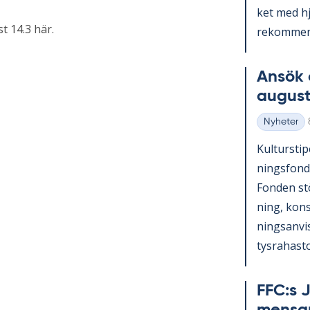
ket med hjä
t 14.3 här.
re­kom­men­
An­sök 
au­gust
Nyheter
Kategorier
Kul­tursti­p
nings­fond
Fon­den st
ning, konst
nings­an­vi
tys­ra­has­to
FFC:s J