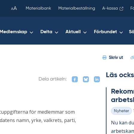
been
A
Materialbank
Materialbeställning
A-kassa
F
A
copied
to
your
Medlemskap
Delta
Aktuell
Förbundet
S
clipboard.)
Skriv ut
Läs ocks
Dela artikeln:
Re­kom­m
ar­bets
datuppgifterna för medlemmar som
Nyheter
Kategorier
datens namn, yrke, valkrets, parti,
Nu kan du 
ar­bets­kam