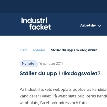
Skip
to
content
Arbetsliv
Hem
-
Nyheter
-
Ställer du upp i riksdagsvalet?
Skriven
Nyheter
16 januari 2019
Kategorier
Ställer du upp i riksdagsvalet?
På Industrifackets webbplats publiceras kandi
kandiderar i valet. På webbplats publiceras kandi
webbplats, Facebook-adress och foto.