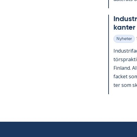
In­du­st
kan­ter 
Nyheter
Kategorier
In­du­stri­f
tör­sprak­ti
Fin­land. A
fac­ket som 
ter som sko­