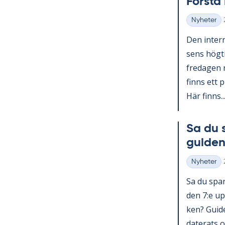
Förs­t
Nyheter
Kategorier
Den in­ter­n
sens hög­ti
fre­da­gen 
fin­ns ett p
Här fin­ns..
Sa du 
gui­den
Nyheter
Kategorier
Sa du spar­
den 7:e upp
ken? Guide 
da­te­ra­ts o