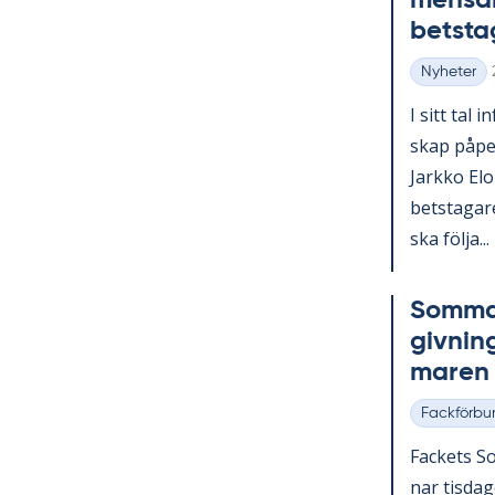
men­sam
bets­ta­
Nyheter
Kategorier
I sitt tal i
skap på­pe­
Jark­ko Elo­
bets­ta­ga­
ska följa...
Som­mar
giv­nin
ma­ren
Fackförbu
Kategorier
Fac­kets So
nar tis­da