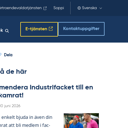
örtroendevaldatjänsten
Soppi
Svenska
Kontaktuppgifter
E-tjänsten
ök
Dela
å de här
en­de­ra In­du­stri­fac­ket till en
­kam­rat!
Skriven
10 juni 2026
en­kelt bju­da in även din
­rat att bli med­lem i fac­