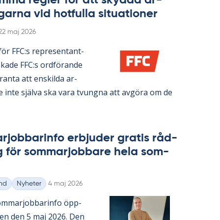
­ma reg­ler för att skyd­da ar­
gar­na vid hot­ful­la si­tu­a­tio­ner
Skriven
22 maj 2026
n­för FFC:s re­pre­sen­tant­
ka­de FFC:s ord­fö­ran­de
ran­ta att en­skil­da ar­
re inte själva ska vara tvung­na att av­gö­ra om de
­job­ba­rin­fo er­bju­der gra­tis råd­
g för som­mar­job­ba­re hela som­
Skriven
nd
Nyheter
4 maj 2026
m­mar­job­ba­rin­fo öpp­
­gen den 5 maj 2026. Den