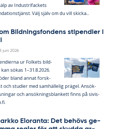
lp av In­du­stri­fac­kets
da­tions­tjänst. Välj själv om du vill skic­ka...
om Bild­nings­fon­dens sti­pen­di­er i
i
Skriven
8 juni 2026
en­di­er­na ur Fol­kets bild­
 kan sö­kas 1–31.8.2026.
ö­der bland an­nat forsk­
 och stu­di­er med sam­häl­le­lig prä­gel. An­sök­
s­ning­ar och an­sök­nings­blan­kett fin­ns på si­vis­
.fi.
ark­ko Elo­ran­ta: Det be­hö­vs ge­