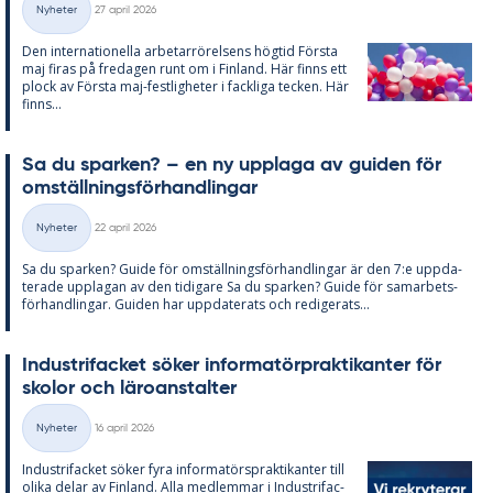
Nyheter
27 april 2026
Kategorier
Den in­ter­na­tio­nel­la ar­be­tar­rö­rel­sens hög­tid Förs­ta
maj fi­ras på fre­da­gen runt om i Fin­land. Här fin­ns ett
plock av Förs­ta maj-fest­lig­he­ter i fack­li­ga tec­ken. Här
fin­ns...
Sa du spar­ken? – en ny upp­laga av gui­den för
om­ställ­nings­för­hand­ling­ar
Skriven
Nyheter
22 april 2026
Kategorier
Sa du spar­ken? Guide för om­ställ­nings­för­hand­ling­ar är den 7:e upp­da­
te­ra­de upp­la­gan av den ti­di­ga­re Sa du spar­ken? Guide för sam­ar­bets­
för­hand­ling­ar. Gui­den har upp­da­te­ra­ts och re­di­ge­ra­ts...
In­du­stri­fac­ket sö­ker in­for­ma­törprak­ti­kan­ter för
sko­lor och läro­an­stal­ter
Skriven
Nyheter
16 april 2026
Kategorier
In­du­stri­fac­ket sö­ker fyra in­for­ma­tör­sprak­ti­kan­ter till
oli­ka de­lar av Fin­land. Alla med­lem­mar i In­du­stri­fac­