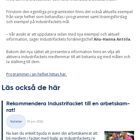
Förutom den egentliga programtexten finns det också aktuella exempel
från varje helhet som behandlas i programmet samt lösningsförslag
och exempel på Industrifackets mål.
– Vår avsikt är att uppdatera sidan med nya exempel och aktuell
information, säger Industrifackets forskningschef
Anu-Hanna Anttila
.
Bakom det nya sättet att presentera information finns en vilja att
aktivera Industrifackets medlemmar till att bekanta sig med målen och
ta ställning till dem.
Programmet i sin helhet hittas här.
Läs också de här
Re­kom­men­de­ra In­du­stri­fac­ket till en ar­bets­kam­
rat!
Skriven
Nyheter
10 juni 2026
Kategorier
Nu kan du en­kelt bju­da in även din ar­bets­kam­rat att
bli med­lem i fac­ket med hjälp av In­du­stri­fac­kets re­