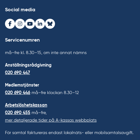
Social media
Facebook
Instagram
Youtube
LinkedIn
Bluesky
Servicenumren
må–fre kl. 8.30–15, om inte annat nämns
Anställningsrådgivning
020 690 447
Medlemstjänster
020 690 446
må–fre klockan 8.30–12
Arbetslöshetskassan
020 690 455
må–fre,
mer detaljerade tider på A-kassas webbplats
För samtal faktureras endast lokalnäts- eller mobilsamtalsavgift.