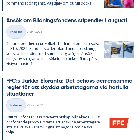
kom­men­da­tions­tjänst. Välj själv om du vill skic­ka...
An­sök om Bild­nings­fon­dens sti­pen­di­er i au­gusti
Skriven
Nyheter
8 juni 2026
Kategorier
Kul­tursti­pen­di­er­na ur Fol­kets bild­nings­fond kan sö­kas
1–31.8.2026. Fon­den stö­der bland an­nat forsk­ning,
konst och stu­di­er med sam­häl­le­lig prä­gel. An­sök­
nings­an­vis­ning­ar och an­sök­nings­blan­kett fin­ns på si­
vis­tys­ra­has­to.fi.
FFC:s Jark­ko Elo­ran­ta: Det be­hö­vs ge­men­sam­ma
reg­ler för att skyd­da ar­bets­ta­gar­na vid hot­ful­la
si­tu­a­tio­ner
Skriven
Nyheter
22 maj 2026
Kategorier
I sitt tal in­för FFC:s re­pre­sen­tant­skap på­pe­ka­de FFC:s
ord­fö­ran­de Jark­ko Elo­ran­ta att en­skil­da ar­bets­ta­ga­re
inte själva ska vara tvung­na att av­gö­ra om de ska
följa...