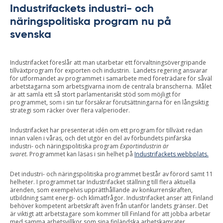
Industrifackets industri- och
näringspolitiska program nu på
svenska
Industrifacket föreslår att man utarbetar ett förvaltningsövergripande
tillväxtprogram för exporten och industrin. Landets regering ansvarar
för utformandet av programmet i samarbete med företrädare för såväl
arbetstagarna som arbetsgivarna inom de centrala branscherna. Målet
är att samla ett så stort parlamentariskt stöd som möjligt för
programmet, som i sin tur försäkrar förutsättningarna för en långsiktig
strategi som räcker över flera valperioder.
Industrifacket har presenterat idén om ett program för tillväxt redan
innan valen i våras, och det utgör en del av förbundets pinfärska
industri- och näringspolitiska program
Exportindustrin är
svaret.
Programmet kan läsas i sin helhet på
Industrifackets webbplats.
Det industri- och näringspolitiska programmet består av förord samt 11
helheter. I programmet tar Industrifacket ställning till flera aktuella
ärenden, som exempelvis upprätthållande av konkurrenskraften,
utbildning samt energi- och klimatfrågor. Industrifacket anser att Finland
behöver kompetent arbetskraft även från utanför landets gränser. Det
är viktigt att arbetstagare som kommer till Finland för att jobba arbetar
med samma arbetsvillkor som sina finländska arbetskamrater.