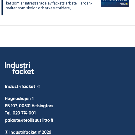
ket som är in­tres­se­ra­de av fac­kets ar­bete i läro­an­
stal­ter som sko­lor och yr­kes­ut­bil­da­re,...
Industrifacket rf
Hagnäskajen 1
PB 107, 00531 Helsingfors
Tel.
020 774 001
palaute@teollisuusliitto.fi
© Industrifacket rf
2026