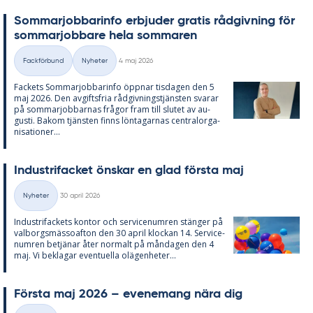
Som­mar­job­ba­rin­fo er­bju­der gra­tis råd­giv­ning för
som­mar­job­ba­re hela som­ma­ren
Skriven
Fackförbund
Nyheter
4 maj 2026
Kategorier
Fac­kets Som­mar­job­ba­rin­fo öpp­nar tis­da­gen den 5
maj 2026. Den av­gifts­fria råd­giv­nings­tjäns­ten sva­rar
på som­mar­job­bar­nas frå­gor fram till slu­tet av au­
gusti. Bakom tjäns­ten fin­ns lön­ta­gar­nas cen­tral­or­ga­
ni­sa­tio­ner...
In­du­stri­fac­ket öns­kar en glad förs­ta maj
Skriven
Nyheter
30 april 2026
Kategorier
In­du­stri­fac­kets kon­tor och ser­vice­num­ren stäng­er på
val­borgs­mäs­so­af­ton den 30 april kloc­kan 14. Ser­vice­
num­ren be­tjä­nar åter nor­malt på mån­da­gen den 4
maj. Vi be­kla­gar even­tu­el­la olä­gen­he­ter...
Förs­ta maj 2026 – eve­ne­mang nära dig
Skriven