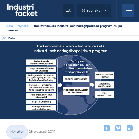
Skip
to
A
Svenska
A
content
Hem
-
Nyheter
-
Industrifackets industri- och näringspolitiska program nu på
svenska
Dela
Skriven
Nyheter
28 augusti 2019
Kategorier