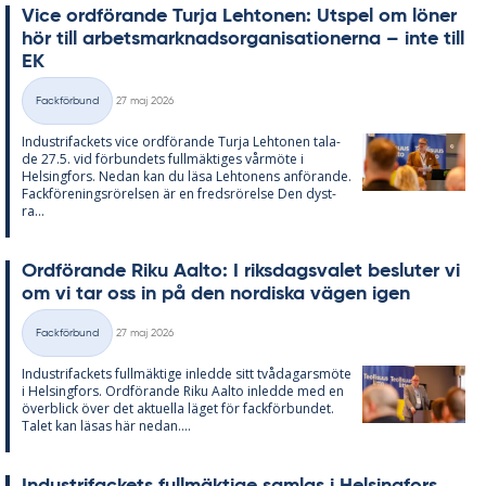
Vice ord­fö­ran­de Turja Lehto­nen: Ut­spel om lö­ner
hör till ar­bets­mark­nads­or­ga­ni­sa­tio­ner­na – inte till
EK
Skriven
Fackförbund
27 maj 2026
Kategorier
In­du­stri­fac­kets vice ord­fö­ran­de Turja Lehto­nen ta­la­
de 27.5. vid för­bun­dets full­mäk­ti­ges vår­möte i
Helsing­fors. Ne­dan kan du läsa Lehto­nens an­fö­ran­de.
Fack­för­e­nings­rö­rel­sen är en freds­rö­rel­se Den dyst­
ra...
Ord­fö­ran­de Riku Aal­to: I riks­dags­va­let be­slu­ter vi
om vi tar oss in på den nor­dis­ka vägen igen
Skriven
Fackförbund
27 maj 2026
Kategorier
In­du­stri­fac­kets full­mäk­ti­ge in­led­de sitt två­da­garsmöte
i Helsing­fors. Ord­fö­ran­de Riku Aal­to in­led­de med en
över­blick över det ak­tu­el­la lä­get för fack­för­bun­det.
Ta­let kan lä­sas här ne­dan....
In­du­stri­fac­kets full­mäk­ti­ge sam­las i Helsing­fors