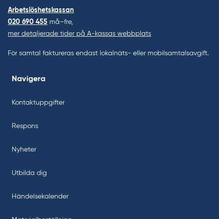
Arbetslöshetskassan
020 690 455
må–fre,
mer detaljerade tider på A-kassas webbplats
För samtal faktureras endast lokalnäts- eller mobilsamtalsavgift.
Navigera
Kontaktuppgifter
Respons
Nyheter
Utbilda dig
Händelsekalender