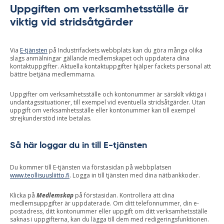
Uppgiften om verksamhetsställe är
viktig vid stridsåtgärder
Via
E-tjänsten
på Industrifackets webbplats kan du göra många olika
slags anmälningar gällande medlemskapet och uppdatera dina
kontaktuppgifter. Aktuella kontaktuppgifter hjälper fackets personal att
bättre betjäna medlemmarna.
Uppgifter om verksamhetsställe och kontonummer är särskilt viktiga i
undantagssituationer, till exempel vid eventuella stridsåtgärder. Utan
uppgift om verksamhetsställe eller kontonummer kan till exempel
strejkunderstöd inte betalas.
Så här loggar du in till E-tjänsten
Du kommer till E-tjänsten via förstasidan på webbplatsen
www.teollisuusliitto.fi
. Logga in till tjänsten med dina nätbankkoder.
Klicka på
Medlemskap
på förstasidan. Kontrollera att dina
medlemsuppgifter är uppdaterade. Om ditt telefonnummer, din e-
postadress, ditt kontonummer eller uppgift om ditt verksamhetsställe
saknas i uppgifterna, kan du lägga till dem med redigeringsfunktionen.