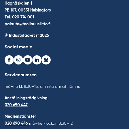
Hagnäskajen 1
PB 107, 00531 Helsingfors
Tel.
020 774 001
palaute@teollisuusliitto.fi
© Industrifacket rf
2026
Social media
Facebook
Instagram
Youtube
LinkedIn
Bluesky
Servicenumren
må–fre kl. 8.30–15, om inte annat nämns
Anställningsrådgivning
020 690 447
Medlemstjänster
020 690 446
må–fre klockan 8.30–12