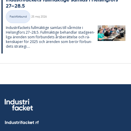
27–28.5
Skriven
Fackförbund
25 maj 2026
Kategorier
In­du­stri­fac­kets full­mäk­ti­ge sam­las till vår­möte i
Helsing­fors 27–28.5. Full­mäk­ti­ge be­hand­lar stad­ge­en­
li­ga ären­den som för­bun­dets års­be­rät­tel­se och rä­
ken­ska­per för 2025 och ären­den som be­rör för­bun­
dets stra­te­gi....
Industrifacket rf