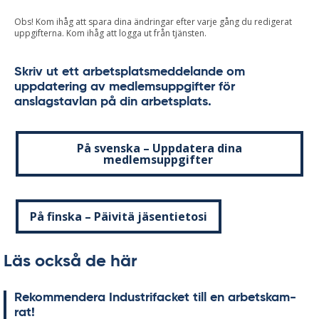
Obs! Kom ihåg att spara dina ändringar efter varje gång du redigerat
uppgifterna. Kom ihåg att logga ut från tjänsten.
Skriv ut ett arbetsplatsmeddelande om
uppdatering av medlemsuppgifter för
anslagstavlan på din arbetsplats.
På svenska – Uppdatera dina
medlemsuppgifter
På finska – Päivitä jäsentietosi
Läs också de här
Re­kom­men­de­ra In­du­stri­fac­ket till en ar­bets­kam­
rat!