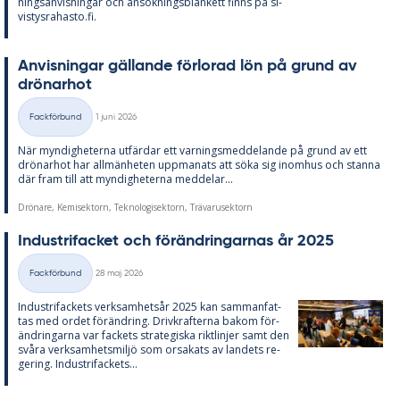
nings­an­vis­ning­ar och an­sök­nings­blan­kett fin­ns på si­
vis­tys­ra­has­to.fi.
An­vis­ning­ar gäl­lan­de för­lo­rad lön på grund av
drö­nar­hot
Skriven
Fackförbund
1 juni 2026
Kategorier
När myn­dig­he­ter­na ut­fär­dar ett var­nings­med­de­lan­de på grund av ett
drö­nar­hot har all­män­he­ten upp­ma­na­ts att söka sig in­om­hus och stan­na
där fram till att myn­dig­he­ter­na med­de­lar...
Drönare, Kemisektorn, Teknologisektorn, Trävarusektorn
In­du­stri­fac­ket och för­änd­ring­ar­nas år 2025
Skriven
Fackförbund
28 maj 2026
Kategorier
In­du­stri­fac­kets verk­sam­hets­år 2025 kan sam­man­fat­
tas med or­det för­änd­ring. Driv­kraf­ter­na bakom för­
änd­ring­ar­na var fac­kets stra­te­gis­ka rikt­lin­jer samt den
svå­ra verk­sam­hets­miljö som or­sa­ka­ts av lan­dets re­
ge­ring. In­du­stri­fac­kets...