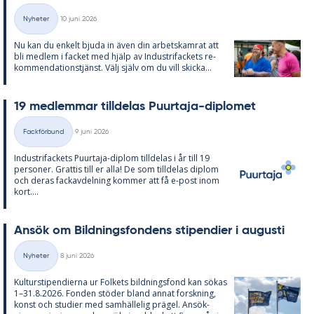
Skriven
Nyheter
10 juni 2026
Kategorier
Nu kan du en­kelt bju­da in även din ar­bets­kam­rat att
bli med­lem i fac­ket med hjälp av In­du­stri­fac­kets re­
kom­men­da­tions­tjänst. Välj själv om du vill skic­ka...
19 med­lem­mar till­de­las Pu­ur­ta­ja-di­plo­met
Skriven
Fackförbund
9 juni 2026
Kategorier
In­du­stri­fac­kets Pu­ur­ta­ja-diplom till­de­las i år till 19
per­so­ner. Grat­tis till er alla! De som till­de­las diplom
och de­ras fackav­del­ning kom­mer att få e-post inom
kort....
An­sök om Bild­nings­fon­dens sti­pen­di­er i au­gusti
Skriven
Nyheter
8 juni 2026
Kategorier
Kul­tursti­pen­di­er­na ur Fol­kets bild­nings­fond kan sö­kas
1–31.8.2026. Fon­den stö­der bland an­nat forsk­ning,
konst och stu­di­er med sam­häl­le­lig prä­gel. An­sök­